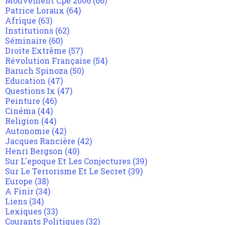
Mouvement Cpe 2006
(66)
Patrice Loraux
(64)
Afrique
(63)
Institutions
(62)
Séminaire
(60)
Droite Extrême
(57)
Révolution Française
(54)
Baruch Spinoza
(50)
Education
(47)
Questions Ix
(47)
Peinture
(46)
Cinéma
(44)
Religion
(44)
Autonomie
(42)
Jacques Rancière
(42)
Henri Bergson
(40)
Sur L'epoque Et Les Conjectures
(39)
Sur Le Terrorisme Et Le Secret
(39)
Europe
(38)
A Finir
(34)
Liens
(34)
Lexiques
(33)
Courants Politiques
(32)