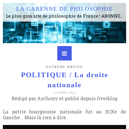
LA GARENNE DE PHILOSOPHIE
Le plus gros site de philosophie de France ! ABONNEZ-VOUS ! 4115 Articles, 1634 abonné·e·s, depuis 2006 . . . . . . . . 2 852 214 pages vues jusqu'à présent. Prestance et être apte à un plus grand nombre de choses.
EXTRÊME DROITE
POLITIQUE / La droite
nationale
12 AVRIL 2012
Rédigé par Anthony et publié depuis Overblog
La petite bourgeoisie nationale fut au XIXe de
Gauche... Mais là rien à dire