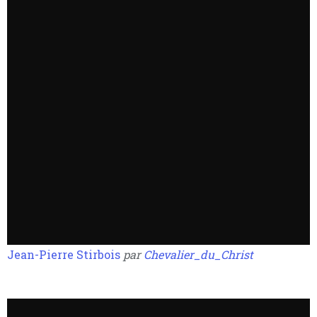
Jean-Pierre Stirbois
par
Chevalier_du_Christ