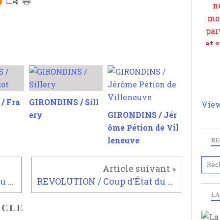
/ Fra
GIRONDINS / Sill
View
ery
GIRONDINS / Jér
ôme Pétion de Vil
leneuve
RE
REVOLUTION / Coup d'État du 18 fructidor an V
REVOLUTION / Coup d'État du 18 brumaire an VIII
LA
ICLE