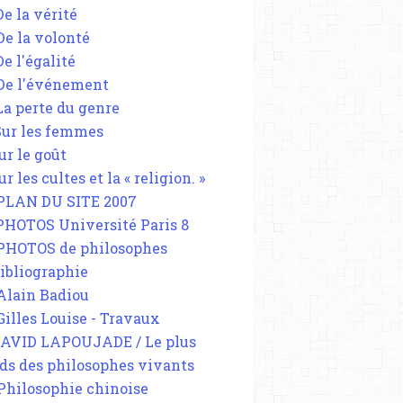
De la vérité
 De la volonté
De l'égalité
 De l'événement
 La perte du genre
 Sur les femmes
ur le goût
ur les cultes et la « religion. »
 PLAN DU SITE 2007
 PHOTOS Université Paris 8
 PHOTOS de philosophes
Bibliographie
 Alain Badiou
 Gilles Louise - Travaux
DAVID LAPOUJADE / Le plus
ds des philosophes vivants
 Philosophie chinoise