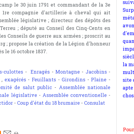
camp le 30 juin 1791 et commandant de la 3e
quan
a 1re compagnie d'artillerie à cheval qui ait
impa
semblée législative ; directeur des dépôts des
sièc
erreu ; député au Conseil des Cinq-Cents en
la m
des Conseils de guerre aux armées ; proscrit au
mult
rg ; propose la création de la Légion d'honneur
site
s le 16 octobre 1837.
apte
chos
s-culottes
-
Enragés
-
Montagne
-
Jacobins
-
,
exagérés
-
Feuillants
-
Girondins
-
Plaine
-
omité de salut public
-
Assemblée nationale
ale législative
-
Assemblée conventionelle
-
Pour
ctidor
-
Coup d'état du 18 brumaire
-
Consulat
n
moi
par
et 