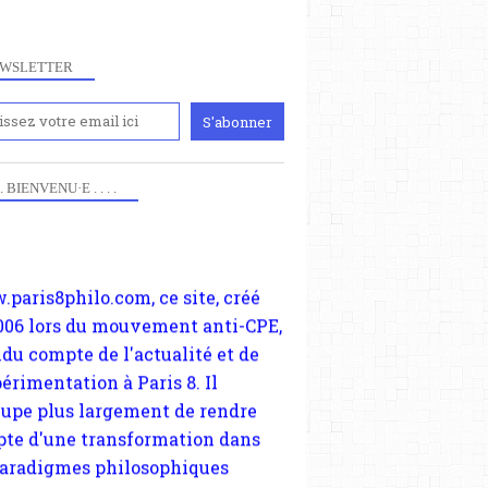
WSLETTER
iennement
paris8philo.com, ce site, créé
 . . BIENVENU·E . . . .
006 lors du mouvement anti-CPE,
ndu compte de l'actualité et de
périmentation à Paris 8. Il
cupe plus largement de rendre
te d'une transformation dans
paradigmes philosophiques
ant la pensée du Dehors ou du
li, omme la nomme les
physiciens classique. Nous
s quant à nous déjà basculé
blée dans la modernité