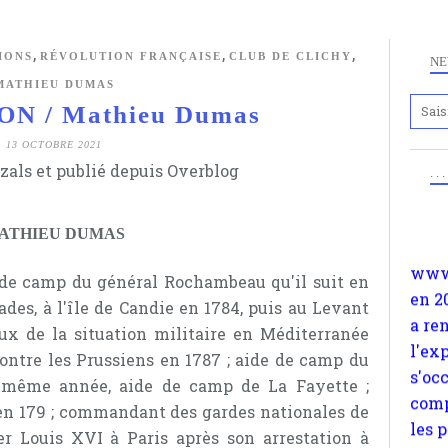
,
,
,
IONS
RÉVOLUTION FRANÇAISE
CLUB DE CLICHY
NE
MATHIEU DUMAS
N / Mathieu Dumas
Anc
13 OCTOBRE 2021
www.
zals et publié depuis Overblog
. .
en 2
a re
ATHIEU DUMAS
l'ex
s'oc
e de camp du général Rochambeau qu'il suit en
comp
des, à l'île de Candie en 1784, puis au Levant
les 
eux de la situation militaire en Méditerranée
suiv
ntre les Prussiens en 1787 ; aide de camp du
Surp
 même année, aide de camp de La Fayette ;
méta
 en 179 ; commandant des gardes nationales de
avon
r Louis XVI à Paris après son arrestation à
d'em