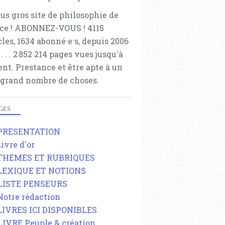
lus gros site de philosophie de
ce ! ABONNEZ-VOUS ! 4115
cles, 1634 abonné·e·s, depuis 2006
 . . . . . 2 852 214 pages vues jusqu'à
ent. Prestance et être apte à un
 grand nombre de choses.
GES
 PRESENTATION
Livre d'or
 THEMES ET RUBRIQUES
 LEXIQUE ET NOTIONS
 LISTE PENSEURS
 Notre rédaction
 LIVRES ICI DISPONIBLES
 LIVRE Peuple & création