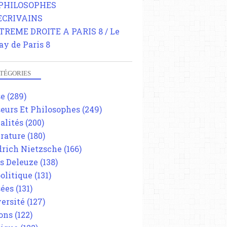
 PHILOSOPHES
 ECRIVAINS
TREME DROITE A PARIS 8 / Le
ay de Paris 8
TÉGORIES
se
(289)
eurs Et Philosophes
(249)
alités
(200)
érature
(180)
drich Nietzsche
(166)
es Deleuze
(138)
olitique
(131)
ées
(131)
ersité
(127)
ons
(122)