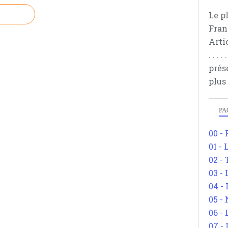
Le p
Fran
Arti
. . .
prés
plus
PA
00 -
01 - 
02 -
03 -
04 -
05 -
06 -
07 -