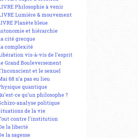
 LIVRE Philosophie à venir
 LIVRE Lumière & mouvement
 LIVRE Planète bleue
 Autonomie et hiérarchie
La cité grecque
 La complexité
Libération vis-à-vis de l'esprit
 Le Grand Bouleversement
L'Inconscient et le sexuel
Mai 68 n'a pas eu lieu
 Physique quantique
 Qu'est-ce qu'un philosophe ?
 Schizo-analyse politique
Situations de la vie
Tout contre l'institution
De la liberté
De la sagesse