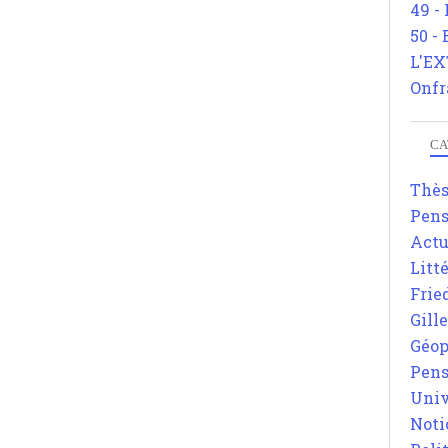
49 -
50 -
L'EX
Onfr
CA
Thè
Pens
Actu
Litt
Frie
Gill
Géop
Pens
Univ
Noti