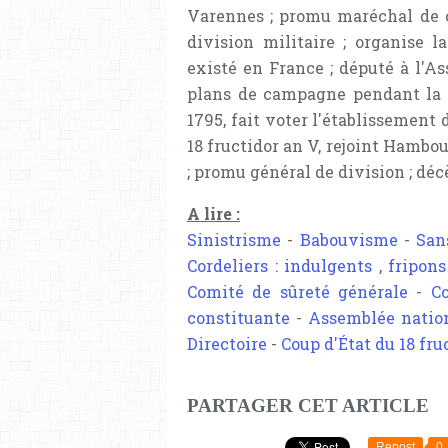
Varennes ; promu maréchal de 
division militaire ; organise l
existé en France ; député à l'As
plans de campagne pendant la T
1795, fait voter l'établissement 
18 fructidor an V, rejoint Hambou
; promu général de division ; décè
A lire :
Sinistrisme
-
Babouvisme
-
San
Cordeliers
:
indulgents
,
fripons
Comité de sûreté générale
-
C
constituante
-
Assemblée nation
Directoire
-
Coup d'État du 18 fru
PARTAGER CET ARTICLE
Repost
0