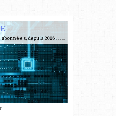
IE
Le plus gros site de philosophie de France ! ABONNEZ-VOUS ! 4115 Articles, 1634 abonné·e·s, depuis 2006 . . . . . . . . 2 852 214 pages vues jusqu'à présent. Prestance et être apte à un plus grand nombre de choses.
T