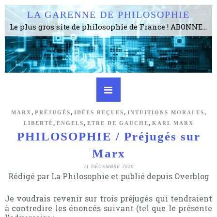
LA GARENNE DE PHILOSOPHIE
Le plus gros site de philosophie de France ! ABONNEZ-VOUS ! 4115 Articles, 1634 abonné·e·s, depuis 2006 . . . . . . . . 2 852 214 pages vues jusqu'à présent. Prestance et être apte à un plus grand nombre de choses.
,
,
,
,
MARX
PRÉJUGÉS
IDÉES REÇUES
INTUITIONS MORALES
,
,
,
LIBERTÉ
ENGELS
ETRE DE GAUCHE
KARL MARX
PHILOSOPHIE / Préjugés sur
Marx
11 DÉCEMBRE 2020
Rédigé par La Philosophie et publié depuis Overblog
Je voudrais revenir sur trois préjugés qui tendraient
à contredire les énoncés suivant (tel que le présente