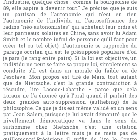
l’industrie, quelque chose : comme la bourgeoisie de
89, elle aspire à devenir tout." Je précise que je suis
un partisan de l'autonomie qui n'est en rien
l'autonomie de l'individu ni l'autosuffisance des
radins "néo-autonomistes" qui achètent leur ordis et
leur panneaux solaires en Chine, sans avoir lu Adam
Smith et le nombre infini de personne qu'il faut pour
créer tel ou tel objet). L'autonomie se rapproche du
paratge occitan qui est le présupposé populaire d'où
je pars (le rang entre pairs). Si la loi est objective, un
individu ne peut se faire sa propre loi, simplement sa
conduite s'il est dans un morale du faible ou de
l'esclave. Mon propos est tiré de Marx tout autant
que de Nietzsche, c'est la grande contradiction à
résoudre, lire Lacoue-Labarthe - parce que cela
Loraux ne l'a énoncé qu'à l'oral quand il parlait des
deux grandes auto-suppression (aufhebing) de la
philosophie. Ce que je dis est même validé en un sens
par Jean Salem, puisque je lui avait démontré que le
nivellement démocratique va dans le sens du
surhomme chez Nietzsche, c'est une citation
pratiquement à la lettre mais je ne mets pas de
guillements).Précisions il suffit de lire le Contre