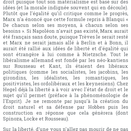
droit puisque tout son matérialisme est basé sur des
idées (et la morale indignée souvent qui en découle).
Plutôt que l'égalité qu'il critique comme le progrès,
Marx n'a énoncé que cette formule repris à Blanqui «
De chacun selon ses moyens, à chacun selon ses
besoins ». Si Napoléon n'avait pas existé, Marx aurait
été français sans doute, puisque Trèves le serait resté
et Marx ne serait jamais allé à Berlin et à Bonn, il
aurait été rallié aux idées de liberté et d'égalité qui
sont étrangère à lui comme à Nietzsche. Tout le
libéralisme allemand est fondé par les néo-kantiens
sur Rousseau et Kant, ils étaient des libéraux
politiques (comme les socialistes, les jacobins, les
girondins, les idéalistes, les romantiques, les
positivistes, les ordolibéraux et les keynesiens). Chez
Hegel déjà la liberté a à voir avec l'état de droit et le
sujet qu'il permet (préface à la phénoménologie de
l'Esprit). Je ne remonte par jusqu'à la création du
droit naturel et sa défense par Hobbes puis les
construction en réponse que cela génèrera (dont
Spinoza, Locke et Rousseau).
Sur la liberté, d'une vous n'allez pas mourir de ne pas