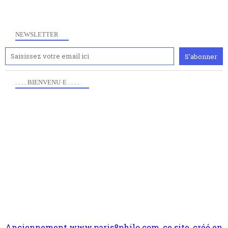
NEWSLETTER
. . . . BIENVENU·E . . . .
Anciennement www.paris8philo.com, ce site, créé en
2006 lors du mouvement anti-CPE, a rendu compte de
l'actualité et de l'expérimentation à Paris 8. Il