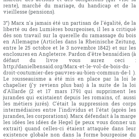
rente), marché du mariage, du handicap et de la
vieillesse (pensions).
3°) Marx n'a jamais été un partisan de l'égalité, de la
liberté ou des Lumières bourgeoises, il les a critiqué
dès son travail sur la querelle du ramassage du bois
en Allemagne (Articles dans la Rheinische Zeitung,
entre le 25 octobre et le 3 novembre 1842) et sur les
enclosures en Angleterre. Pardon d'être bensaïdien (à
défaut du livre vous aurez ceci :
http://danielbensaid.org/Marx-et-le-vol-de-bois-du-
droit-coutumier-des-pauvres-au-bien-commun-de-l ).
Le rousseauisme a été mis en place par la loi le
chapelier (j'y reviens plus bas) à la suite de la loi
d'Allarde (2 et 17 mars 1791 qui suppriment les
jurandes qui existaient depuis les romains, cf. aussi
les métiers jurés). C'était la suppression des corps
intermédiaires entre l'individus et l'état (après les
jurandes, les corporations). Marx défendait à la marge
les idées les idées de Hegel (je peux vous donner un
extrait) quand celles-ci étaient attaquée dans leur
existence globale non dans la forme bourgeoise du