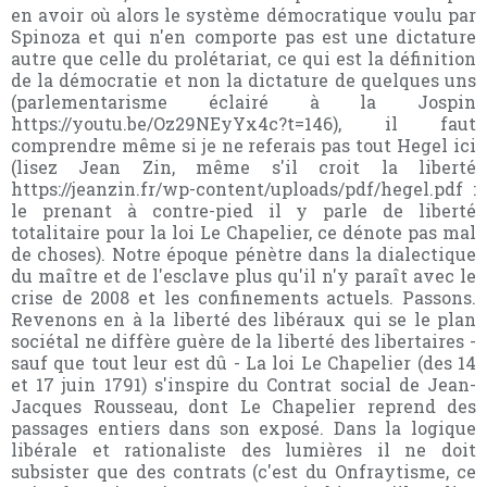
en avoir où alors le système démocratique voulu par
Spinoza et qui n'en comporte pas est une dictature
autre que celle du prolétariat, ce qui est la définition
de la démocratie et non la dictature de quelques uns
(parlementarisme éclairé à la Jospin
https://youtu.be/Oz29NEyYx4c?t=146), il faut
comprendre même si je ne referais pas tout Hegel ici
(lisez Jean Zin, même s'il croit la liberté
https://jeanzin.fr/wp-content/uploads/pdf/hegel.pdf :
le prenant à contre-pied il y parle de liberté
totalitaire pour la loi Le Chapelier, ce dénote pas mal
de choses). Notre époque pénètre dans la dialectique
du maître et de l'esclave plus qu'il n'y paraît avec le
crise de 2008 et les confinements actuels. Passons.
Revenons en à la liberté des libéraux qui se le plan
sociétal ne diffère guère de la liberté des libertaires -
sauf que tout leur est dû - La loi Le Chapelier (des 14
et 17 juin 1791) s'inspire du Contrat social de Jean-
Jacques Rousseau, dont Le Chapelier reprend des
passages entiers dans son exposé. Dans la logique
libérale et rationaliste des lumières il ne doit
subsister que des contrats (c'est du Onfraytisme, ce