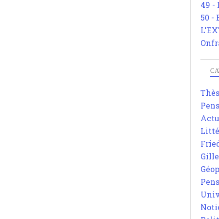
49 -
50 -
L'EX
Onfr
CA
Thè
Pens
Actu
Litt
Frie
Gill
Géop
Pens
Univ
Noti