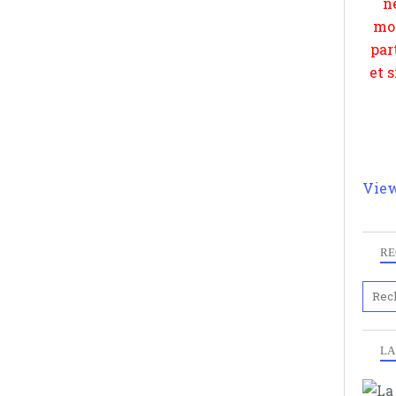
et 
View
RE
LA