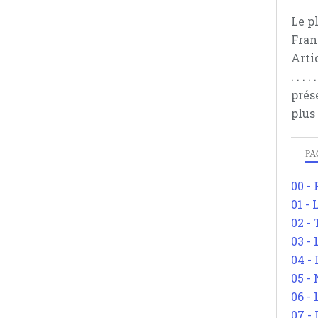
Le p
Fran
Arti
. . .
prés
plus
PA
00 -
01 - 
02 -
03 -
04 -
05 -
06 -
07 -