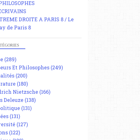
 PHILOSOPHES
 ECRIVAINS
TREME DROITE A PARIS 8 / Le
ay de Paris 8
TÉGORIES
se
(289)
eurs Et Philosophes
(249)
alités
(200)
érature
(180)
drich Nietzsche
(166)
es Deleuze
(138)
olitique
(131)
ées
(131)
ersité
(127)
ons
(122)