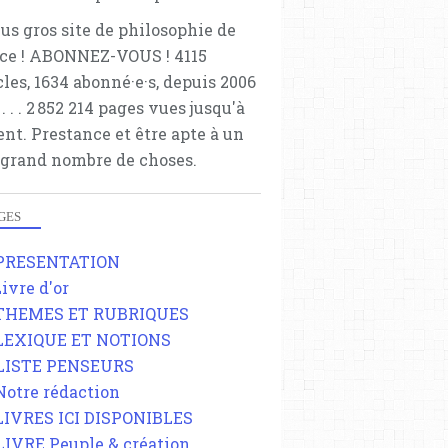
lus gros site de philosophie de
ce ! ABONNEZ-VOUS ! 4115
cles, 1634 abonné·e·s, depuis 2006
 . . . . . 2 852 214 pages vues jusqu'à
ent. Prestance et être apte à un
 grand nombre de choses.
GES
 PRESENTATION
Livre d'or
 THEMES ET RUBRIQUES
 LEXIQUE ET NOTIONS
 LISTE PENSEURS
 Notre rédaction
 LIVRES ICI DISPONIBLES
 LIVRE Peuple & création