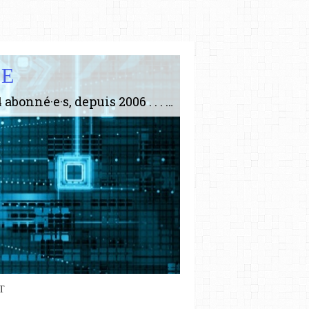
IE
Le plus gros site de philosophie de France ! ABONNEZ-VOUS ! 4115 Articles, 1634 abonné·e·s, depuis 2006 . . . . . . . . 2 852 214 pages vues jusqu'à présent. Prestance et être apte à un plus grand nombre de choses.
T