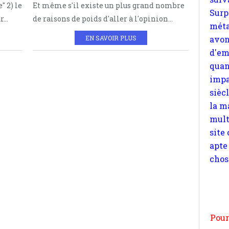
" 2) le
Et même s'il existe un plus grand nombre
d'em
...
de raisons de poids d'aller à l'opinion...
quan
impa
EN SAVOIR PLUS
sièc
la m
mult
site
apte
chos
Pour
n
moi
par