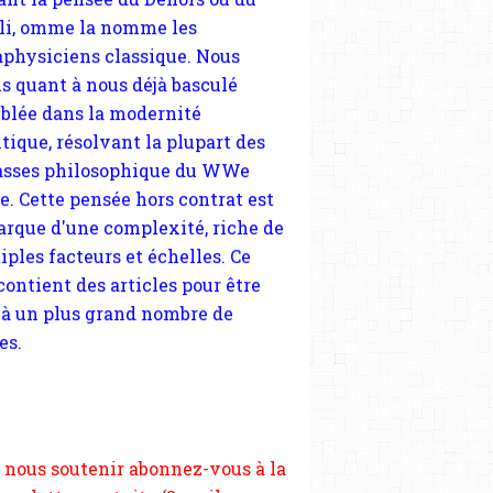
blée dans la modernité
tique, résolvant la plupart des
sses philosophique du WWe
le. Cette pensée hors contrat est
arque d'une complexité, riche de
iples facteurs et échelles. Ce
 contient des articles pour être
 à un plus grand nombre de
es.
 nous soutenir abonnez-vous à la
ewsletter gratuite (2 mails par
s), commentez sans hésitation,
tagez le contenu sur les réseaux