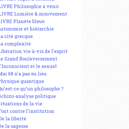
 LIVRE Philosophie à venir
 LIVRE Lumière & mouvement
 LIVRE Planète bleue
 Autonomie et hiérarchie
La cité grecque
 La complexité
Libération vis-à-vis de l'esprit
 Le Grand Bouleversement
L'Inconscient et le sexuel
Mai 68 n'a pas eu lieu
 Physique quantique
 Qu'est-ce qu'un philosophe ?
 Schizo-analyse politique
Situations de la vie
Tout contre l'institution
De la liberté
De la sagesse