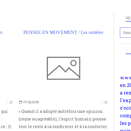
NE
rx
PENSEE EN MOVEMENT / Les ornières
Anc
MARX
. .
www.
PRÉJUGÉS
en 2
IDÉES REÇUES
SU
a re
INTUITIONS MORALES
l'ex
LIBERTÉ
s'oc
ENGELS
comp
ETRE DE GAUCHE
les 
KARL MARX
…
07/12/2015
…
suiv
 qui
« Quand il a adopté autrefois une opinion
Surp
(reçue ou agréable), l'esprit humain pousse
méta
e : 1)
tout le reste à la confirmer et à la conforter.
avon