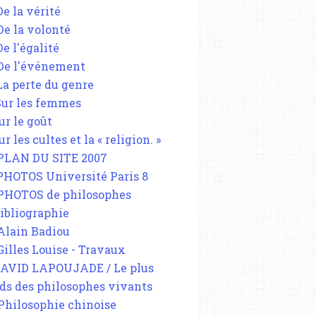
De la vérité
 De la volonté
De l'égalité
 De l'événement
 La perte du genre
 Sur les femmes
ur le goût
ur les cultes et la « religion. »
 PLAN DU SITE 2007
 PHOTOS Université Paris 8
 PHOTOS de philosophes
Bibliographie
 Alain Badiou
 Gilles Louise - Travaux
DAVID LAPOUJADE / Le plus
ds des philosophes vivants
 Philosophie chinoise