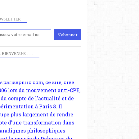
WSLETTER
iennement
PRÉJUGÉS
 . . BIENVENU·E . . . .
paris8philo.com, ce site, créé
ORNIÈRE
006 lors du mouvement anti-CPE,
R LA RHÉTORIQUE ET LE DÉNI
ndu compte de l'actualité et de
LOGIQUE
périmentation à Paris 8. Il
NOUVELLE DONNE
cupe plus largement de rendre
FRIEDRICH NIETZSCHE
te d'une transformation dans
PENSÉES
paradigmes philosophiques
PATRICE LORAUX
ant la pensée du Dehors ou du
li, omme la nomme les
physiciens classique. Nous
s quant à nous déjà basculé