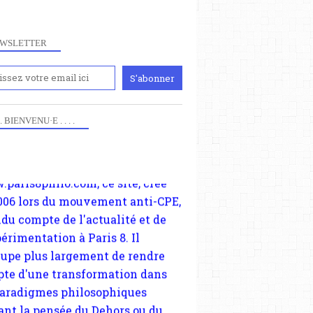
WSLETTER
iennement
paris8philo.com, ce site, créé
006 lors du mouvement anti-CPE,
 . . BIENVENU·E . . . .
ndu compte de l'actualité et de
périmentation à Paris 8. Il
cupe plus largement de rendre
te d'une transformation dans
paradigmes philosophiques
ant la pensée du Dehors ou du
li, omme la nomme les
physiciens classique. Nous
s quant à nous déjà basculé
blée dans la modernité