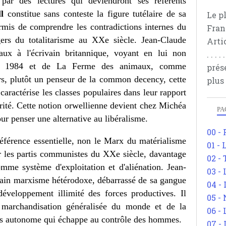
 par des lectures qui deviendront ses référents
l
constitue sans conteste la figure tutélaire de sa
Le p
ermis de comprendre les contradictions internes du
Fran
ers du totalitarisme au XXe siècle. Jean-Claude
Arti
aux à l'écrivain britannique, voyant en lui non
. . .
e de 1984 et de La Ferme des animaux, comme
prés
urs, plutôt un penseur de la common decency, cette
plus
ractérise les classes populaires dans leur rapport
arité. Cette notion orwellienne devient chez Michéa
PA
ur penser une alternative au libéralisme.
00 -
éférence essentielle, non le Marx du matérialisme
01 - 
r les partis communistes du XXe siècle, davantage
02 -
mme système d'exploitation et d'aliénation. Jean-
03 -
tain marxisme hétérodoxe, débarrassé de sa gangue
04 -
développement illimité des forces productives. Il
05 -
 marchandisation généralisée du monde et de la
06 -
us autonome qui échappe au contrôle des hommes.
07 -