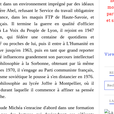
dit dans un environnement imprégné par des idéaux
père Abel, refusant le Service du travail obligatoire
tance, dans les maquis FTP de Haute-Savoie, et
ais. Il termine la guerre en qualité d'officier
 La Voix du Peuple de Lyon, il rejoint en 1947
ion, qui fédère une centaine de quotidiens et
 ou proches de lui, puis il entre à L'Humanité en
ive jusqu'en 1963, puis en tant que grand reporter
View
sé influencera grandement son parcours intellectuel
philosophie à la Sorbonne, obtenant par là même
es 1970, il s'engage au Parti communiste français,
RE
risme soviétique le pousse à s'en distancier en 1976.
philosophie au lycée Joffre à Montpellier, où il
 durant laquelle il commence à affiner sa pensée
che.
LA
laude Michéa s'enracine d'abord dans une formation