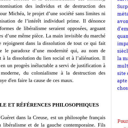
quan
omisation des individus et de destruction des
impa
ur Michéa, le projet d’une société sans limites ni
sièc
isation de l’intérêt individuel prime. Il dénonce
la m
 formes de libéralisme seraient opposées, arguant
mult
aces d’une même pièce. La main invisible du marché
site
 rejoignent dans la dissolution de tout ce qui fait
apte
nce le paradoxe d’une modernité qui, au nom de
chos
à la dissolution du lien social et à l’aliénation. Il
n un progrès inéluctable a servi de justification à
 moderne, du colonialisme à la destruction des
aye d'en faire la cause de ces maux.
Pour
n
LE ET RÉFÉRENCES PHILOSOPHIQUES
moi
par
Guéret dans la Creuse, est un philosophe français
et 
u libéralisme et de la gauche contemporaine. Fils