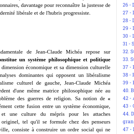
26 - 
ionnaires, davantage pour reconnaître la justesse de
27 -
dernité libérale et de l'hubris progressiste.
28 - 
29 -
30 -
31 -
32. S
ndamentale de Jean-Claude Michéa repose sur
33. S
onstitue un système philosophique et politique
37 -
 sa dimension économique et sa dimension culturelle
38 -
analyses dominantes qui opposent un libéralisme
39 -
alisme culturel de gauche, Jean-Claude Michéa
40. 
cèdent d'une même matrice philosophique née au
42 -
roblème des guerres de religion. Sa notion de
«
43 -
ément cette fusion entre un système économique,
44. 
e et une culture du mépris pour les attaches
gran
 originel, tel qu'il se formule chez des penseurs
47 -
le, consiste à construire un ordre social qui ne