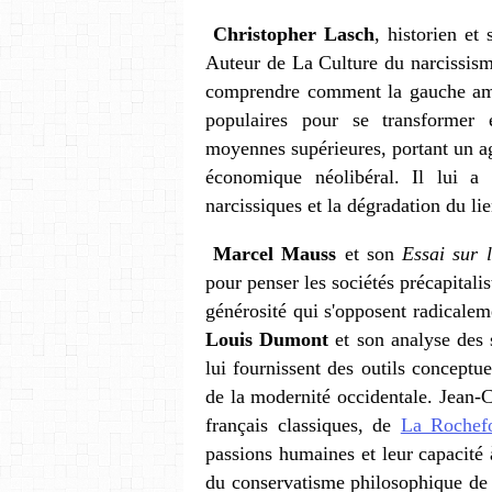
Christopher Lasch
, historien et
Auteur de La Culture du narcissism
comprendre comment la gauche amé
populaires pour se transformer 
moyennes supérieures, portant un age
économique néolibéral. Il lui a 
narcissiques et la dégradation du li
Marcel Mauss
et son
Essai sur 
pour penser les sociétés précapitalis
générosité qui s'opposent radicaleme
Louis Dumont
et son analyse des s
lui fournissent des outils conceptu
de la modernité occidentale. Jean-
français classiques, de
La Rochef
passions humaines et leur capacité à
du conservatisme philosophique de 