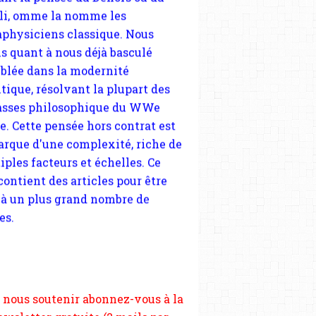
tique, résolvant la plupart des
sses philosophique du WWe
le. Cette pensée hors contrat est
arque d'une complexité, riche de
iples facteurs et échelles. Ce
 contient des articles pour être
 à un plus grand nombre de
es.
 nous soutenir abonnez-vous à la
ewsletter gratuite (2 mails par
s), commentez sans hésitation,
tagez le contenu sur les réseaux
si vous le pouvez faîtes des liens