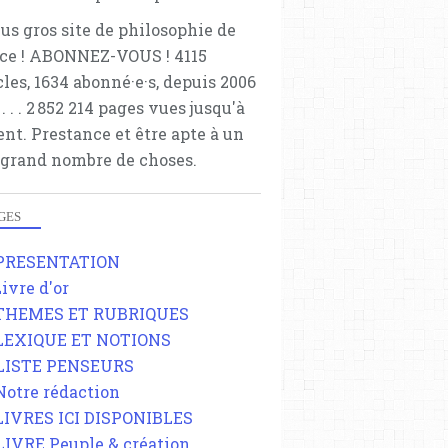
lus gros site de philosophie de
ce ! ABONNEZ-VOUS ! 4115
cles, 1634 abonné·e·s, depuis 2006
 . . . . . 2 852 214 pages vues jusqu'à
ent. Prestance et être apte à un
 grand nombre de choses.
GES
 PRESENTATION
Livre d'or
 THEMES ET RUBRIQUES
 LEXIQUE ET NOTIONS
 LISTE PENSEURS
 Notre rédaction
 LIVRES ICI DISPONIBLES
 LIVRE Peuple & création