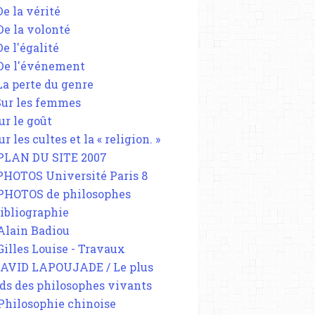
De la vérité
 De la volonté
De l'égalité
 De l'événement
 La perte du genre
 Sur les femmes
ur le goût
ur les cultes et la « religion. »
 PLAN DU SITE 2007
 PHOTOS Université Paris 8
 PHOTOS de philosophes
Bibliographie
 Alain Badiou
 Gilles Louise - Travaux
DAVID LAPOUJADE / Le plus
ds des philosophes vivants
 Philosophie chinoise