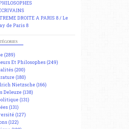
 PHILOSOPHES
 ECRIVAINS
TREME DROITE A PARIS 8 / Le
ay de Paris 8
TÉGORIES
se
(289)
eurs Et Philosophes
(249)
alités
(200)
érature
(180)
drich Nietzsche
(166)
es Deleuze
(138)
olitique
(131)
ées
(131)
ersité
(127)
ons
(122)