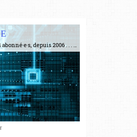
IE
Le plus gros site de philosophie de France ! ABONNEZ-VOUS ! 4115 Articles, 1634 abonné·e·s, depuis 2006 . . . . . . . . 2 852 214 pages vues jusqu'à présent. Prestance et être apte à un plus grand nombre de choses.
T