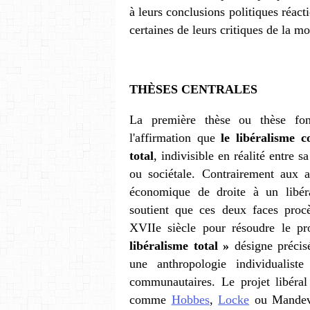
à leurs conclusions politiques réact
certaines de leurs critiques de la mo
THÈSES CENTRALES
La première thèse ou thèse fo
l'affirmation que
le libéralisme c
total
, indivisible en réalité entre
ou sociétale. Contrairement aux 
économique de droite à un libér
soutient que ces deux faces pro
XVIIe siècle pour résoudre le p
libéralisme total »
désigne précis
une anthropologie individualist
communautaires. Le projet libéral
comme
Hobbes
,
Locke
ou Mandevil