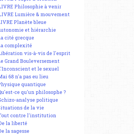
 LIVRE Philosophie à venir
 LIVRE Lumière & mouvement
 LIVRE Planète bleue
 Autonomie et hiérarchie
La cité grecque
 La complexité
Libération vis-à-vis de l'esprit
 Le Grand Bouleversement
L'Inconscient et le sexuel
Mai 68 n'a pas eu lieu
 Physique quantique
 Qu'est-ce qu'un philosophe ?
 Schizo-analyse politique
Situations de la vie
Tout contre l'institution
De la liberté
De la sagesse