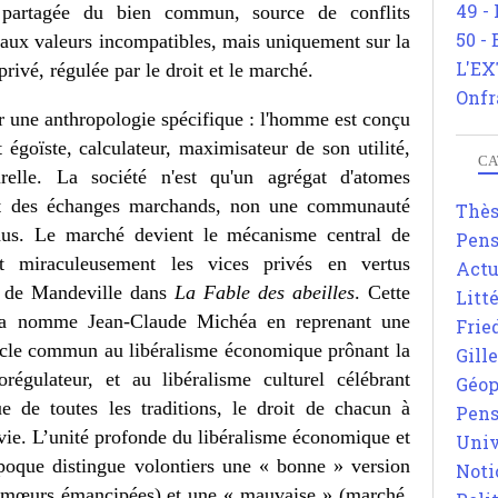
49 -
 partagée du bien commun, source de conflits
50 -
aux valeurs incompatibles, mais uniquement sur la
L'EX
rivé, régulée par le droit et le marché.
Onfr
ur une anthropologie spécifique : l'homme est conçu
égoïste, calculateur, maximisateur de son utilité,
CA
relle. La société n'est qu'un agrégat d'atomes
s et des échanges marchands, non une communauté
Thè
idus. Le marché devient le mécanisme central de
Pens
ant miraculeusement les vices privés en vertus
Actu
e de Mandeville dans
La Fable des abeilles
. Cette
Litt
 la nomme Jean-Claude Michéa en reprenant une
Frie
socle commun au libéralisme économique prônant la
Gill
orégulateur, et au libéralisme culturel célébrant
Géop
que de toutes les traditions, le droit de chacun à
Pens
 vie. L’unité profonde du libéralisme économique et
Univ
’époque distingue volontiers une « bonne » version
Noti
ls, mœurs émancipées) et une « mauvaise » (marché,