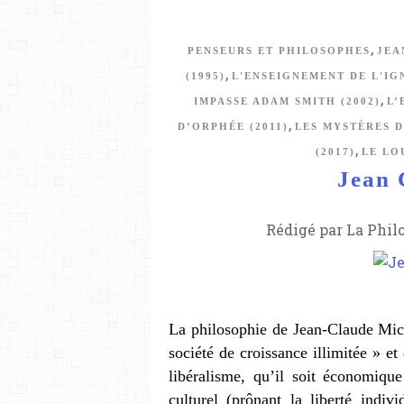
,
PENSEURS ET PHILOSOPHES
JEA
,
(1995)
L'ENSEIGNEMENT DE L'IG
,
IMPASSE ADAM SMITH (2002)
L’
,
D’ORPHÉE (2011)
LES MYSTÈRES D
,
(2017)
LE LO
Jean 
Rédigé par La Phil
La philosophie de Jean-Claude Mic
société de croissance illimitée » et
libéralisme, qu’il soit économique
culturel (prônant la liberté indiv