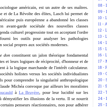
08 -
 sociologue américain, est un autre de ses maîtres.
09 -
e et de La Révolte des élites, Lasch lui permet de
10 -
ricaine puis européenne a abandonné les classes
11 -
en avant-garde sociétale des nouvelles classes
12 - 
nda culturel progressiste tout en acceptant l'ordre
13 -
fourni les outils pour analyser les pathologies
14 - 
en social propres aux sociétés modernes.
15 -
16 - 
le don
constituent un jalon théorique fondamental
17 - 
tes et leurs logiques de réciprocité, d'honneur et de
18 -
nt à la logique marchande de l'intérêt calculateur.
19 -
ociétés holistes versus les sociétés individualistes
20 -
els pour comprendre la singularité anthropologique
21 - 
Claude Michéa convoque par ailleurs les moralistes
22 - 
oucauld
à
La Bruyère
, pour leur lucidité sur les
24 - 
 démystifier les illusions de la vertu. Il se nourrit
25 - 
certains penseurs réactionnaires, non pour adhérer