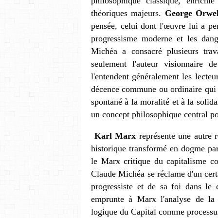
philosophique classique, enrichie
théoriques majeurs.
George Orwel
pensée, celui dont l'œuvre lui a p
progressisme moderne et les dang
Michéa a consacré plusieurs trav
seulement l'auteur visionnair
l'entendent généralement les lecte
décence commune ou ordinaire qui ca
spontané à la moralité et à la solid
un concept philosophique central po
Karl Marx
représente une autre r
historique transformé en dogme pa
le Marx critique du capitalisme co
Claude Michéa se réclame d'un cer
progressiste et de sa foi dans le 
emprunte à Marx l'analyse de la
logique du Capital comme process