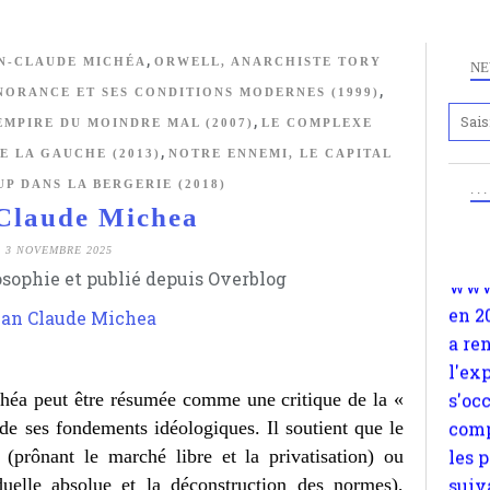
,
N-CLAUDE MICHÉA
ORWELL, ANARCHISTE TORY
NE
,
NORANCE ET SES CONDITIONS MODERNES (1999)
,
EMPIRE DU MOINDRE MAL (2007)
LE COMPLEXE
Anc
,
E LA GAUCHE (2013)
NOTRE ENNEMI, LE CAPITAL
www.
UP DANS LA BERGERIE (2018)
en 2
. .
Claude Michea
a re
l'ex
3 NOVEMBRE 2025
s'oc
osophie et publié depuis Overblog
comp
les 
suiv
Surp
héa peut être résumée comme une critique de la «
méta
 de ses fondements idéologiques. Il soutient que le
avon
 (prônant le marché libre et la privatisation) ou
d'em
iduelle absolue et la déconstruction des normes),