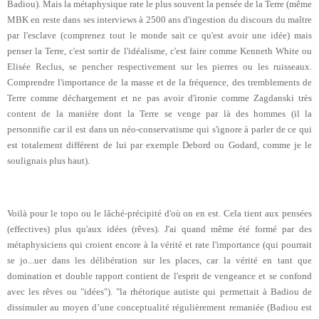
Badiou). Mais la métaphysique rate le plus souvent la pensée de la Terre (même
MBK en reste dans ses interviews à 2500 ans d'ingestion du discours du maître
par l'esclave (comprenez tout le monde sait ce qu'est avoir une idée) mais
penser la Terre, c'est sortir de l'idéalisme, c'est faire comme Kenneth White ou
Elisée Reclus, se pencher respectivement sur les pierres ou les ruisseaux.
Comprendre l'importance de la masse et de la fréquence, des tremblements de
Terre comme déchargement et ne pas avoir d'ironie comme Zagdanski très
content de la manière dont la Terre se venge par là des hommes (il la
personnifie car il est dans un néo-conservatisme qui s'ignore à parler de ce qui
est totalement différent de lui par exemple Debord ou Godard, comme je le
soulignais plus haut).
Voilà pour le topo ou le lâché-précipité d'où on en est. Cela tient aux pensées
(effectives) plus qu'aux idées (rêves). J'ai quand même été formé par des
métaphysiciens qui croient encore à la vérité et rate l'importance (qui pourrait
se jo
...
uer dans les délibération sur les places, car la vérité en tant que
domination et double rapport contient de l'esprit de vengeance et se confond
avec les rêves ou "idées"). "la rhétorique autiste qui permettait à Badiou de
dissimuler au moyen d’une conceptualité régulièrement remaniée (Badiou est