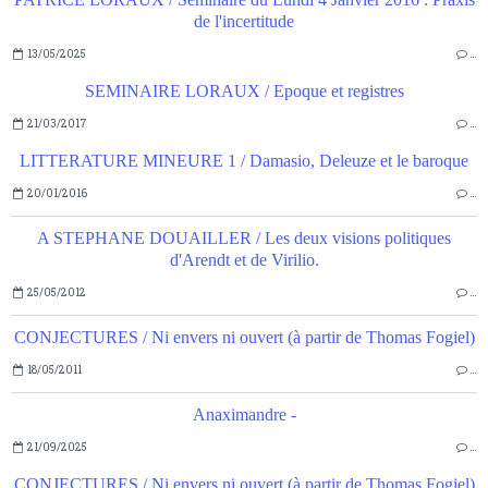
de l'incertitude
13/05/2025
…
SEMINAIRE LORAUX / Epoque et registres
21/03/2017
…
LITTERATURE MINEURE 1 / Damasio, Deleuze et le baroque
20/01/2016
…
A STEPHANE DOUAILLER / Les deux visions politiques
d'Arendt et de Virilio.
25/05/2012
…
CONJECTURES / Ni envers ni ouvert (à partir de Thomas Fogiel)
18/05/2011
…
Anaximandre -
21/09/2025
…
CONJECTURES / Ni envers ni ouvert (à partir de Thomas Fogiel)