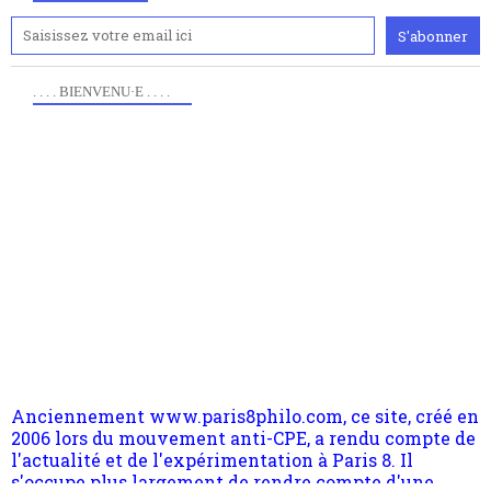
. . . . BIENVENU·E . . . .
Anciennement www.paris8philo.com, ce site, créé en
2006 lors du mouvement anti-CPE, a rendu compte de
l'actualité et de l'expérimentation à Paris 8. Il
s'occupe plus largement de rendre compte d'une
transformation dans les paradigmes philosophiques
suivant la pensée du Dehors ou du Surpli, omme la