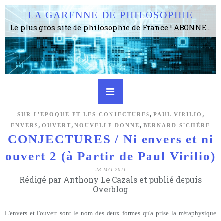
LA GARENNE DE PHILOSOPHIE
Le plus gros site de philosophie de France ! ABONNEZ-VOUS ! 4115 Articles, 1634 abonné·e·s, depuis 2006 . . . . . . . . 2 852 214 pages vues jusqu'à présent. Prestance et être apte à un plus grand nombre de choses.
,
,
SUR L'EPOQUE ET LES CONJECTURES
PAUL VIRILIO
,
,
,
ENVERS
OUVERT
NOUVELLE DONNE
BERNARD SICHÈRE
CONJECTURES / Ni envers et ni
ouvert 2 (à Partir de Paul Virilio)
28 MAI 2011
Rédigé par Anthony Le Cazals et publié depuis
Overblog
L'envers et l'ouvert sont le nom des deux formes qu'a prise la métaphysique