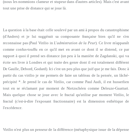
(nous les nommions clameur et stupeur dans d'autres articles). Mais c'est avant
tout une prise de distance qui se joue là.
La question à la base était celle soulevé par un ami à propos du catastrophisme
(d'Anders) et je lui suggérait sa composante française bien qu'il ne s'en
reconnaisse pas (Paul Virilio in
L'admistration de la Peur
). Ce livre m'apparaît
comme confus-touffu en ce qu'il met en avant ce dont il se distend, ce par
rapport à quoi il prend ses distance (un peu à la manière de Zagdanski, qui va
écrie ses livre à Londres et qui traite des genre dont il est totalement différent
De Gaulle, Debord, Godard). Ici c'est un peu plus que juif que je me fais. Donc à
partir du cas virilio je me permets de faire un tableau de la pensée, un lâché-
précipité *. Je prend le cas de Virilio, car comme Paul Audi, il est husserlien
tout en se réclamant par moment de Nietzschéen comme Deleuze-Guattari.
Mais quelque chose se joue avec le fractal qu'utilise par moment Virilio, le
fractal (c'est-à-dire l'exposant fractionnaire) est la dimension esthétique de
l'excédence.
Virilio n'est plus un penseur de la différence (métaphysique issue de la dépense