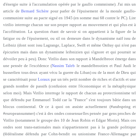
d'énergie suite à l'accumulation opérée par le gaullo commnisme). J'ai mis un
article de
Bernard Sichère
pour parler de l'épuisement de la morale gaullo-
c
ommuniste suite au pacte signé en 1945 (en somme mai 68 contre le PC). Lire
virilio interroge chacun sur son propre rapport au mouvement et qui plus est à
l'accélération. La question étant de savoir si on appartient à la figure de la
fatigue ou de l'épuisement, ou sil on demeure dans le dynamisme naïf issu de
Leibniz (dont sont issu Lagrange, Laplace, Swift et même Onfray qui n'est pas
épicurien mais dans un dynamisme leibnizien qui s'ignore et qui pourrait se
dévoiler peu à peu). Donc Virilio dans son rapport à Mandelbroot émerge dans
une pensée de l'excédence (
Nassim Taleb
le mandelbrootien et Paul Audi le
husserlien tous deux ayant vécu la guerre du Liban) ou de la mort de Dieu qui
se caractérisait pour
Loraux
par un très petit nombre de riches et d'actifs et une
grands nombre de passifs (confusion entre l'économique et la métaphysique
selon moi). Mais Virilio interroge le rapport de chacun au protectionnisme tel
que défendu par Emmanuel Todd car la "France" s'est toujours bâtie dans un
blocus continental. Or ce à quoi on assiste actuellement (#arabspring et
#europeansummer) c'est à des ondes consensuelles pensée par gens proches de
Virilio (notamment le groupe des 10 de Jean Robin et Edgar Morin). Mais ces
ondes sont trans-nationales mais n'appartiennent pas à la grande politique
(fédéralisme défendu par Cohn-bendit ou unionisme France-Allemagne par