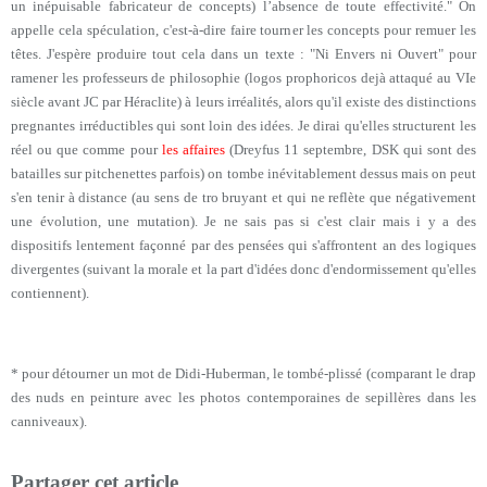
un inépuisable fabricateur de concepts) l’absence de toute effectivité." On
appelle cela spéculation, c'est-à-dire faire tourner les concepts pour remuer les
têtes. J'espère produire tout cela dans un texte : "Ni Envers ni Ouvert" pour
ramener les professeurs de philosophie (logos prophoricos dejà attaqué au VIe
siècle avant JC par Héraclite) à leurs irréalités, alors qu'il existe des distinctions
pregnantes irréductibles qui sont loin des idées. Je dirai qu'elles structurent les
réel ou que comme pour
les affaires
(Dreyfus 11 septembre, DSK qui sont des
batailles sur pitchenettes parfois) on tombe inévitablement dessus mais on peut
s'en tenir à distance (au sens de tro bruyant et qui ne reflète que négativement
une évolution, une mutation). Je ne sais pas si c'est clair mais i y a des
dispositifs lentement façonné par des pensées qui s'affrontent an des logiques
divergentes (suivant la morale et la part d'idées donc d'endormissement qu'elles
contiennent).
*
pour détourner un mot de Didi-Huberman, le tombé-plissé (comparant le drap
des nuds en peinture avec les photos contemporaines de sepillères dans les
canniveaux).
Partager cet article