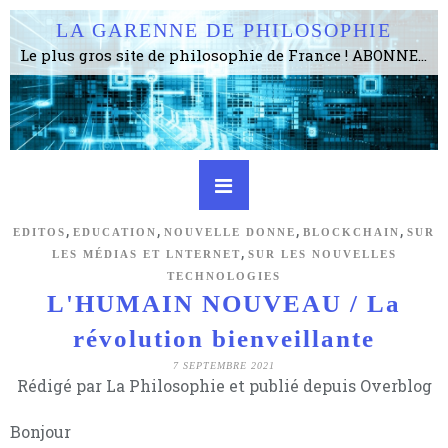
LA GARENNE DE PHILOSOPHIE
Le plus gros site de philosophie de France ! ABONNEZ-VOUS ! 4115 Articles, 1634 abonné·e·s, depuis 2006 . . . . . . . . 2 852 214 pages vues jusqu'à présent. Prestance et être apte à un plus grand nombre de choses.
,
,
,
,
EDITOS
EDUCATION
NOUVELLE DONNE
BLOCKCHAIN
SUR
,
LES MÉDIAS ET LNTERNET
SUR LES NOUVELLES
TECHNOLOGIES
L'HUMAIN NOUVEAU / La
révolution bienveillante
7 SEPTEMBRE 2021
Rédigé par La Philosophie et publié depuis Overblog
Bonjour