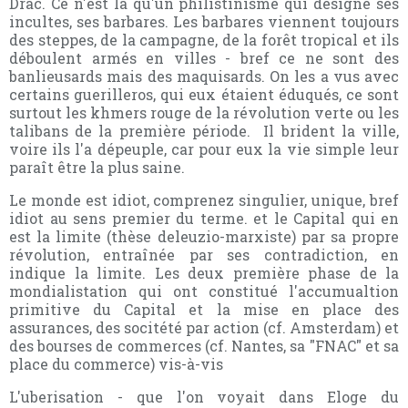
Drac. Ce n'est là qu'un philistinisme qui désigne ses
incultes, ses barbares. Les barbares viennent toujours
des steppes, de la campagne, de la forêt tropical et ils
déboulent armés en villes - bref ce ne sont des
banlieusards mais des maquisards. On les a vus avec
certains guerilleros, qui eux étaient éduqués, ce sont
surtout les khmers rouge de la révolution verte ou les
talibans de la première période. Il brident la ville,
voire ils l'a dépeuple, car pour eux la vie simple leur
paraît être la plus saine.
Le monde est idiot, comprenez singulier, unique, bref
idiot au sens premier du terme. et le Capital qui en
est la limite (thèse deleuzio-marxiste) par sa propre
révolution, entraînée par ses contradiction, en
indique la limite. Les deux première phase de la
mondialistation qui ont constitué l'accumualtion
primitive du Capital et la mise en place des
assurances, des socitété par action (cf. Amsterdam) et
des bourses de commerces (cf. Nantes, sa "FNAC" et sa
place du commerce) vis-à-vis
L'uberisation - que l'on voyait dans Eloge du