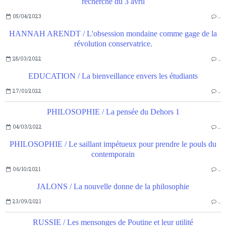
recherche du 3 avril
05/04/2023
…
HANNAH ARENDT / L'obsession mondaine comme gage de la
révolution conservatrice.
28/03/2022
…
EDUCATION / La bienveillance envers les étudiants
27/01/2022
…
PHILOSOPHIE / La pensée du Dehors 1
04/03/2022
…
PHILOSOPHIE / Le saillant impétueux pour prendre le pouls du
contemporain
06/10/2021
…
JALONS / La nouvelle donne de la philosophie
23/09/2021
…
RUSSIE / Les mensonges de Poutine et leur utilité