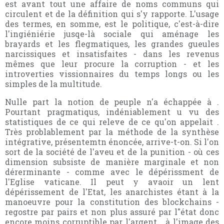
est avant tout une affaire de noms communs qui
circulent et de la définition qui s'y rapporte. L'usage
des termes, en somme, est le politique, c'est-à-dire
l'ingiéniérie jusqe-là sociale qui aménage les
brayards et les flegmatiques, les grandes gueules
narcissiques et insatisfaites - dans les revenus
mêmes que leur procure la corruption - et les
introverties vissionnaires du temps longs ou les
simples de la multitude.
Nulle part la notion de peuple n'a échappée à .
Pourtant pragmatiqus, indéniablement u vu des
statistiques de ce qui releve de ce qu'on appelait .
Très problablement par la méthode de la synthèse
intégrative, présentemtn énoncée, arrive-t-on. Si l'on
sort de la société de l'aveu et de la punition - où ces
dimension subsiste de manière marginale et non
dérerminante - comme avec le dépérissment de
l'Eglise vaticane. Il peut y avaoir un lent
dépérissement de l'Etat, les anarchistes étant à la
manoeuvre pour la constitution des blockchains -
regostre par pairs et non plus assuré par l"état donc
encore moins corruptible par l'argent... à l'image des