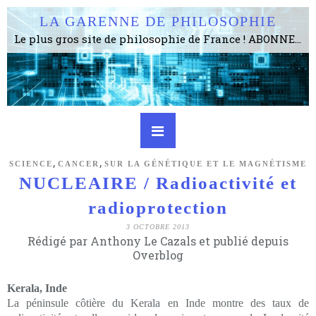
LA GARENNE DE PHILOSOPHIE
Le plus gros site de philosophie de France ! ABONNEZ-VOUS ! 4115 Articles, 1634 abonné·e·s, depuis 2006 . . . . . . . . 2 852 214 pages vues jusqu'à présent. Prestance et être apte à un plus grand nombre de choses.
,
,
SCIENCE
CANCER
SUR LA GÉNÉTIQUE ET LE MAGNÉTISME
NUCLEAIRE / Radioactivité et
radioprotection
3 OCTOBRE 2013
Rédigé par Anthony Le Cazals et publié depuis
Overblog
Kerala, Inde
La péninsule côtière du Kerala en Inde montre des taux de