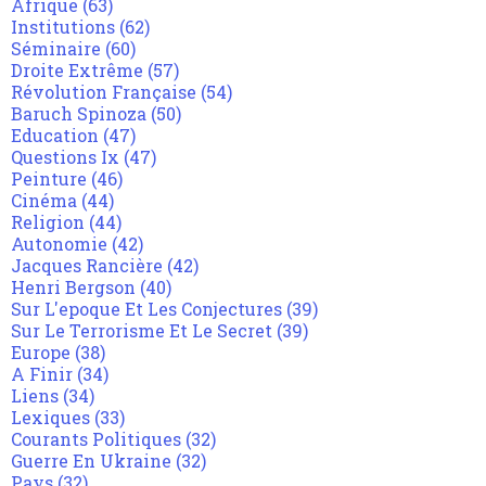
Afrique
(63)
Institutions
(62)
Séminaire
(60)
Droite Extrême
(57)
Révolution Française
(54)
Baruch Spinoza
(50)
Education
(47)
Questions Ix
(47)
Peinture
(46)
Cinéma
(44)
Religion
(44)
Autonomie
(42)
Jacques Rancière
(42)
Henri Bergson
(40)
Sur L'epoque Et Les Conjectures
(39)
Sur Le Terrorisme Et Le Secret
(39)
Europe
(38)
A Finir
(34)
Liens
(34)
Lexiques
(33)
Courants Politiques
(32)
Guerre En Ukraine
(32)
Pays
(32)