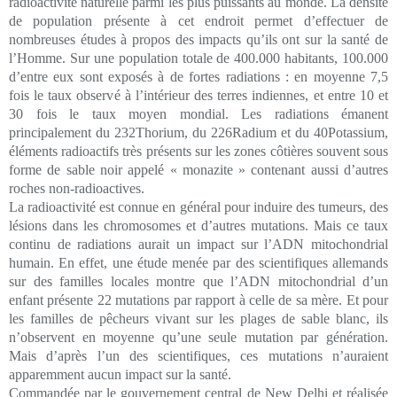
radioactivité naturelle parmi les plus puissants au monde. La densité
de population présente à cet endroit permet d’effectuer de
nombreuses études à propos des impacts qu’ils ont sur la santé de
l’Homme. Sur une population totale de 400.000 habitants, 100.000
d’entre eux sont exposés à de fortes radiations : en moyenne 7,5
fois le taux observé à l’intérieur des terres indiennes, et entre 10 et
30 fois le taux moyen mondial. Les radiations émanent
principalement du 232Thorium, du 226Radium et du 40Potassium,
éléments radioactifs très présents sur les zones côtières souvent sous
forme de sable noir appelé « monazite » contenant aussi d’autres
roches non-radioactives.
La radioactivité est connue en général pour induire des tumeurs, des
lésions dans les chromosomes et d’autres mutations. Mais ce taux
continu de radiations aurait un impact sur l’ADN mitochondrial
humain. En effet, une étude menée par des scientifiques allemands
sur des familles locales montre que l’ADN mitochondrial d’un
enfant présente 22 mutations par rapport à celle de sa mère. Et pour
les familles de pêcheurs vivant sur les plages de sable blanc, ils
n’observent en moyenne qu’une seule mutation par génération.
Mais d’après l’un des scientifiques, ces mutations n’auraient
apparemment aucun impact sur la santé.
Commandée par le gouvernement central de New Delhi et réalisée