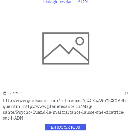
biologiques dans l'ADN
13/12/2013
…
http://www.geneasens.com/references/g%C3%A9n%C3%A9ti
que.html http://www.planetesante.ch/Mag-
sante/Psycho/Quand-la-maltraitance-laisse-une-cicatrice-
sur-l-ADN
EN SAVOIR PLUS