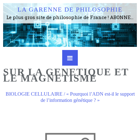
LA GARENNE DE PHILOSOPHIE
Le plus gros site de philosophie de France ! ABONNEZ-VOUS ! 4115 Articles, 1634 abonné·e·s, depuis 2006 . . . . . . . . 2 852 214 pages vues jusqu'à présent. Prestance et être apte à un plus grand nombre de choses.
SUR LA GENETIQUE ET
LE MAGNETISME
BIOLOGIE CELLULAIRE / « Pourquoi l’ADN est-il le support
de l’information génétique ? »