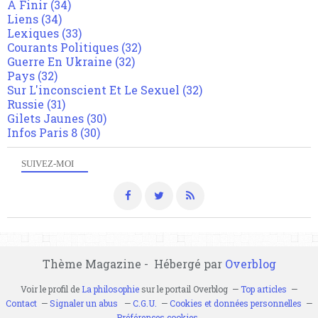
A Finir
(34)
Liens
(34)
Lexiques
(33)
Courants Politiques
(32)
Guerre En Ukraine
(32)
Pays
(32)
Sur L'inconscient Et Le Sexuel
(32)
Russie
(31)
Gilets Jaunes
(30)
Infos Paris 8
(30)
SUIVEZ-MOI
Thème Magazine - Hébergé par
Overblog
Voir le profil de
La philosophie
sur le portail Overblog
Top articles
Contact
Signaler un abus
C.G.U.
Cookies et données personnelles
Préférences cookies