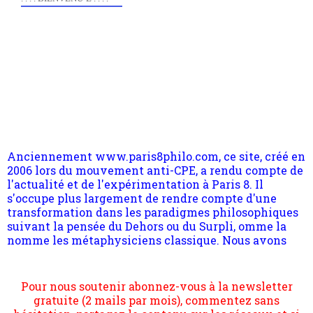
Anciennement www.paris8philo.com, ce site, créé en
2006 lors du mouvement anti-CPE, a rendu compte de
l'actualité et de l'expérimentation à Paris 8. Il
s'occupe plus largement de rendre compte d'une
transformation dans les paradigmes philosophiques
suivant la pensée du Dehors ou du Surpli, omme la
nomme les métaphysiciens classique. Nous avons
quant à nous déjà basculé d'emblée dans la modernité
quantique, résolvant la plupart des impasses
philosophique du WWe siècle. Cette pensée hors
Pour nous soutenir abonnez-vous à la newsletter
contrat est la marque d'une complexité, riche de
gratuite (2 mails par mois), commentez sans
multiples facteurs et échelles. Ce site contient des
hésitation, partagez le contenu sur les réseaux et si
articles pour être apte à un plus grand nombre de
vous le pouvez faîtes des liens depuis votre site.
choses.