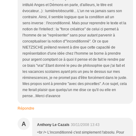
intitulé Anges et Démons en parle, d'ailleurs, le titre est
évocateur...) : lumière/obscurité... L'un ne va jamais sans son
contraire. Ainsi, il semble logique que la condition ait un
sens inverse : l'inconditionné. Mais pour reprendre le texte et la
notion de l'intellect : la "force créatrice" de celui ci permet à
l'homme de se "représenter" sans pour autant parvenir à
conceptualiser la notion d'"inconditionné". Or ce que
NIETZSCHE prétend revient à dire que cette capacité de
représentation d'une idée chez l'homme se borne à prendre
pour argent comptant ce à quoi il pense et de fait le rendre par
ce biais "vrai".Etant donné le peu de philosophie que j'ai fait et
les vacances scolaires ayant pris un peu le dessus sur mes
réminescences, je ne promet pas d'être forcément dans le juste.
Mes propos sont à prendre "avec des pincettes". A ce sujet, cela
me ferait plaisir que quelqu'un me dise ce qu'il ou elle en
pense...Merci d'avance
Répondre
A
Anthony Le Cazals
30/11/2008 13:43
<br /> L'inconditionné c'est simplement l'absolu. Pour