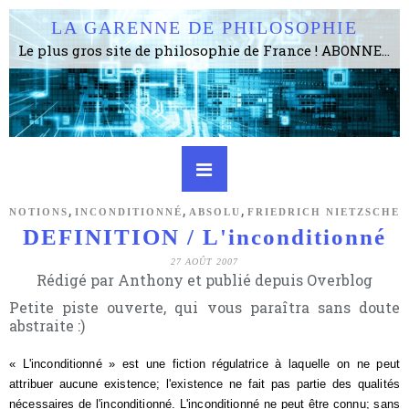
LA GARENNE DE PHILOSOPHIE
Le plus gros site de philosophie de France ! ABONNEZ-VOUS ! 4115 Articles, 1634 abonné·e·s, depuis 2006 . . . . . . . . 2 852 214 pages vues jusqu'à présent. Prestance et être apte à un plus grand nombre de choses.
,
,
,
NOTIONS
INCONDITIONNÉ
ABSOLU
FRIEDRICH NIETZSCHE
DEFINITION / L'inconditionné
27 AOÛT 2007
Rédigé par Anthony et publié depuis Overblog
Petite piste ouverte, qui vous paraîtra sans doute
abstraite :)
« L'inconditionné » est une fiction régulatrice à laquelle on ne peut
attribuer aucune existence; l'existence ne fait pas partie des qualités
nécessaires de l'incondi­tionné.
L'inconditionné ne peut être connu; sans