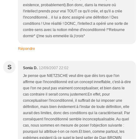
existence, probablement).Bon donc, dans la mesure où
l'intellect prends pour vrai TOUT ce qu'il crée, et qu'il a crée
l'inconditionné... il lui a donc assigné une définition ! Des
conditions ! Une réalité ! DONC, l'intellect a opéré une sorte de
contre-sens avec la notion même d'inconditionné !*Retourne
dormir* (j'me suis emmelée là j'crois*
Répondre
S
Sonia D.
12/09/2007 22:02
Je pense que NIETZSCHE veut dire que dès lors que l'on
affirme que l'inconditionné est un concept inneffable, c'est-à-dire
que l'on ne peut pas vraiment conceptualiser, et bien dans le
cas contraire il serait connu justement.En effet, pour
conceptualiser l'inconditionné, il suffirait de lui imposer une
définition, mais bien évidement à l'instar de toute définition, elle
aurait des limites, donc des conditions qui la caractériserait. Par
conséquent l'inconditionné semble inconceptualisable. Au quel
cas, nous sommes en mesure de poser l'objection suivante :
pourquoi lui attribue-t-on ce nom.Et bien, comme partout, les
extrèmes existent (à ce sujet le best seller de Dan BROWN