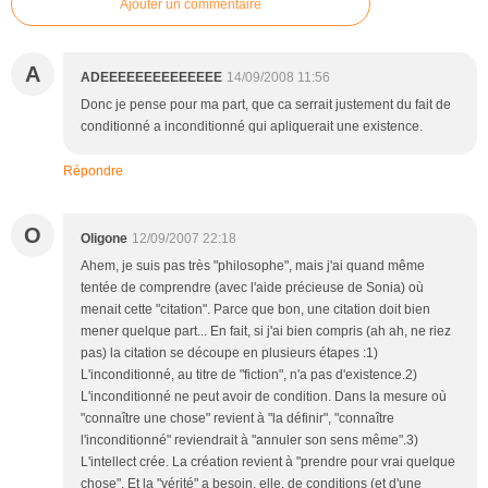
Ajouter un commentaire
A
ADEEEEEEEEEEEEEE
14/09/2008 11:56
Donc je pense pour ma part, que ca serrait justement du fait de
conditionné a inconditionné qui apliquerait une existence.
Répondre
O
Oligone
12/09/2007 22:18
Ahem, je suis pas très "philosophe", mais j'ai quand même
tentée de comprendre (avec l'aide précieuse de Sonia) où
menait cette "citation". Parce que bon, une citation doit bien
mener quelque part... En fait, si j'ai bien compris (ah ah, ne riez
pas) la citation se découpe en plusieurs étapes :1)
L'inconditionné, au titre de "fiction", n'a pas d'existence.2)
L'inconditionné ne peut avoir de condition. Dans la mesure où
"connaître une chose" revient à "la définir", "connaître
l'inconditionné" reviendrait à "annuler son sens même".3)
L'intellect crée. La création revient à "prendre pour vrai quelque
chose". Et la "vérité" a besoin, elle, de conditions (et d'une