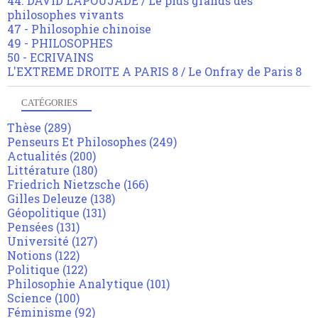
44. DAVID LAPOUJADE / Le plus grands des
philosophes vivants
47 - Philosophie chinoise
49 - PHILOSOPHES
50 - ECRIVAINS
L'EXTREME DROITE A PARIS 8 / Le Onfray de Paris 8
CATÉGORIES
Thèse
(289)
Penseurs Et Philosophes
(249)
Actualités
(200)
Littérature
(180)
Friedrich Nietzsche
(166)
Gilles Deleuze
(138)
Géopolitique
(131)
Pensées
(131)
Université
(127)
Notions
(122)
Politique
(122)
Philosophie Analytique
(101)
Science
(100)
Féminisme
(92)