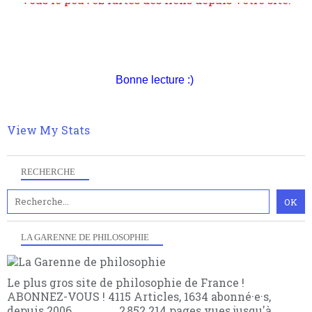
Pour nous soutenir abonnez-vous à la newsletter
gratuite (2 mails par mois), commentez sans
hésitation, partagez le contenu sur les réseaux et si
Bonne lecture :)
vous le pouvez faîtes des liens depuis votre site.
View My Stats
RECHERCHE
LA GARENNE DE PHILOSOPHIE
Le plus gros site de philosophie de France !
ABONNEZ-VOUS ! 4115 Articles, 1634 abonné·e·s,
depuis 2006 . . . . . . . . 2 852 214 pages vues jusqu'à