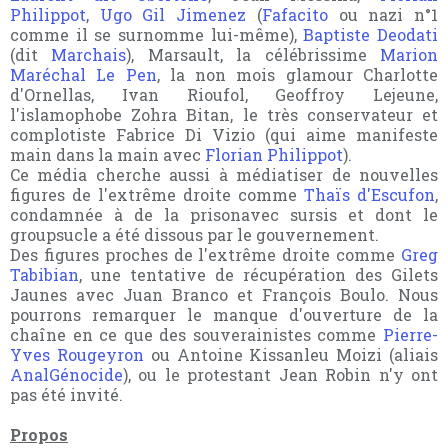
Philippot
,
Ugo Gil Jimenez
(
Fafacito
ou nazi n°1
comme il se surnomme lui-même),
Baptiste Deodati
(dit
Marchais
), Marsault, la célébrissime
Marion
Maréchal Le Pen
, la non mois glamour Charlotte
d'Ornellas, Ivan Rioufol, Geoffroy Lejeune,
l'islamophobe Zohra Bitan, le très conservateur et
complotiste Fabrice Di Vizio (qui aime manifeste
main dans la main avec
Florian Philippot
).
Ce média cherche aussi à médiatiser de nouvelles
figures de l'extrême droite comme
Thaïs d'Escufon
,
condamnée à de la prisonavec sursis et dont le
groupsucle a été dissous par le gouvernement.
Des figures proches de l'extrême droite comme
Greg
Tabibian
, une tentative de récupération des Gilets
Jaunes avec Juan Branco et François Boulo. Nous
pourrons remarquer le manque d'ouverture de la
chaîne en ce que des souverainistes comme
Pierre-
Yves Rougeyron
ou Antoine Kissanleu Moizi (aliais
AnalGénocide
), ou le protestant Jean Robin n'y ont
pas été invité.
Propos