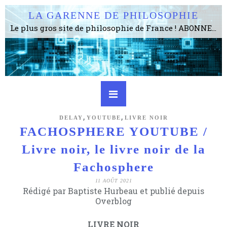
LA GARENNE DE PHILOSOPHIE
Le plus gros site de philosophie de France ! ABONNEZ-VOUS ! 4115 Articles, 1634 abonné·e·s, depuis 2006 . . . . . . . . 2 852 214 pages vues jusqu'à présent. Prestance et être apte à un plus grand nombre de choses.
,
,
DELAY
YOUTUBE
LIVRE NOIR
FACHOSPHERE YOUTUBE /
Livre noir, le livre noir de la
Fachosphere
11 AOÛT 2021
Rédigé par Baptiste Hurbeau et publié depuis
Overblog
LIVRE NOIR