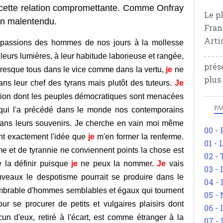
te cette relation compromettante. Comme Onfray
Le p
 un malentendu.
Fran
Arti
 passions des hommes de nos jours à la mollesse
. . .
leurs lumières, à leur habitude laborieuse et rangée,
prés
 presque tous dans le vice comme dans la vertu,
je
ne
plus
dans leur chef des tyrans mais plutôt des tuteurs.
Je
sion dont les peuples démocratiques sont menacées
PA
qui l'a précédé dans le monde nos contemporains
 dans leurs souvenirs. Je cherche en vain moi même
00 -
nt exactement l'idée que
je
m'en former la renferme.
01 - 
e et de tyrannie ne conviennent points la chose est
02 -
e la définir puisque
je
ne peux la nommer.
Je
vais
03 -
uveaux le despotisme pourrait se produire dans le
04 -
mbrable d'hommes semblables et égaux qui tournent
05 -
 se procurer de petits et vulgaires plaisirs dont
06 -
un d'eux, retiré à l'écart, est comme étranger à la
07 -