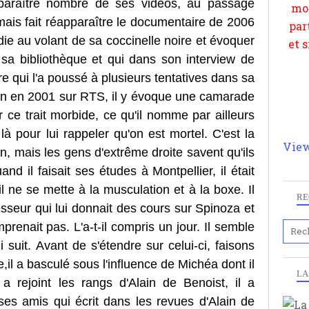
sparaître nombre de ses vidéos, au passage
ais fait réapparaître le documentaire de 2006
die au volant de sa coccinelle noire et évoquer
sa bibliothèque et qui dans son interview de
e qui l'a poussé à plusieurs tentatives dans sa
in en 2001 sur RTS, il y évoque une camarade
r ce trait morbide, ce qu'il nomme par ailleurs
à pour lui rappeler qu'on est mortel. C'est la
View
 mais les gens d'extrême droite savent qu'ils
d il faisait ses études à Montpellier, il était
'il ne se mette à la musculation et à la boxe. Il
RE
sseur qui lui donnait des cours sur Spinoza et
mprenait pas. L'a-t-il compris un jour. Il semble
suit. Avant de s'étendre sur celui-ci, faisons
il a basculé sous l'influence de Michéa dont il
LA
a rejoint les rangs d'Alain de Benoist, il a
 ses amis qui écrit dans les revues d'Alain de