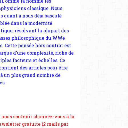
sses philosophique du WWe
le. Cette pensée hors contrat est
arque d'une complexité, riche de
iples facteurs et échelles. Ce
 contient des articles pour être
 à un plus grand nombre de
es.
 nous soutenir abonnez-vous à la
ewsletter gratuite (2 mails par
s), commentez sans hésitation,
tagez le contenu sur les réseaux
si vous le pouvez faîtes des liens
depuis votre site.