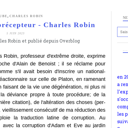
,
UBE
CHARLES ROBIN
NE
écepteur - Charles Robin
Anc
5 JUIN 2023
www.
Rédigé par Jean-Charles Robin et publié depuis Overblog
en 2
. .
a re
s Robin, professeur d'extrême droite, exprime
l'ex
proche d'Alain de Benoist ; il se réclame pour
s'oc
mme s'il avait besoin d'inscrire un national-
comp
réactionnaire sur celle de Platon, en ramenant
les 
 faisant de la vie une dégénération, ni plus ni
suiv
la déviance propre à toute procédure; de la
Surp
ière citation), de l'altération des choses (per-
méta
 vieillissement consécutif de ma réduction des
avon
loie la traduction latine de corruption. Au
d'em
ien avec la corruption d'Adam et Eve au jardin
quan