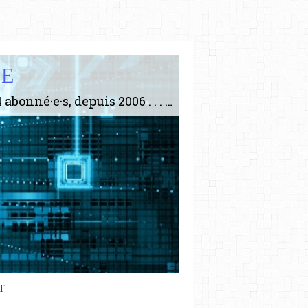
IE
Le plus gros site de philosophie de France ! ABONNEZ-VOUS ! 4115 Articles, 1634 abonné·e·s, depuis 2006 . . . . . . . . 2 852 214 pages vues jusqu'à présent. Prestance et être apte à un plus grand nombre de choses.
T