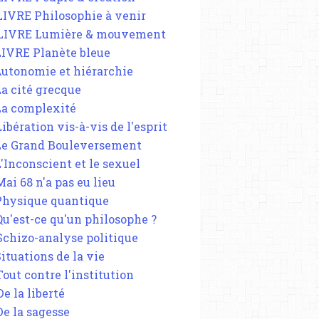
 LIVRE Philosophie à venir
 LIVRE Lumière & mouvement
 LIVRE Planète bleue
 Autonomie et hiérarchie
La cité grecque
 La complexité
Libération vis-à-vis de l'esprit
 Le Grand Bouleversement
L'Inconscient et le sexuel
Mai 68 n'a pas eu lieu
 Physique quantique
 Qu'est-ce qu'un philosophe ?
 Schizo-analyse politique
Situations de la vie
Tout contre l'institution
De la liberté
De la sagesse