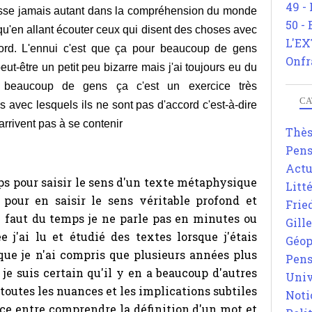
49 -
resse jamais autant dans la compréhension du monde
50 -
é qu'en allant écouter ceux qui disent des choses avec
L'EX
cord. L'ennui c'est que ça pour beaucoup de gens
Onfr
eut-être un petit peu bizarre mais j'ai toujours eu du
beaucoup de gens ça c'est un exercice très
CA
 avec lesquels ils ne sont pas d'accord c'est-à-dire
arrivent pas à se contenir
Thè
Pens
Actu
s pour saisir le sens d'un texte métaphysique
Litt
 pour en saisir le sens véritable profond et
Frie
il faut du temps je ne parle pas en minutes ou
Gill
 j'ai lu et étudié des textes lorsque j'étais
Géop
que je n'ai compris que plusieurs années plus
Pens
je suis certain qu'il y en a beaucoup d'autres
Univ
i toutes les nuances et les implications subtiles
Noti
nce entre comprendre la définition d'un mot et