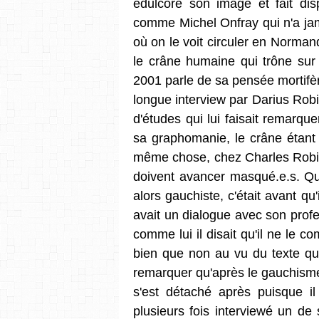
édulcoré son image et fait di
comme Michel Onfray qui n'a jam
où on le voit circuler en Norman
le crâne humaine qui trône sur 
2001 parle de sa pensée mortifèr
longue interview par Darius Rob
d'études qui lui faisait remarque
sa graphomanie, le crâne étant l
même chose, chez Charles Robin,
doivent avancer masqué.e.s. Quan
alors gauchiste, c'était avant qu
avait un dialogue avec son profe
comme lui il disait qu'il ne le co
bien que non au vu du texte qui 
remarquer qu'après le gauchisme,
s'est détaché après puisque il 
plusieurs fois interviewé un de