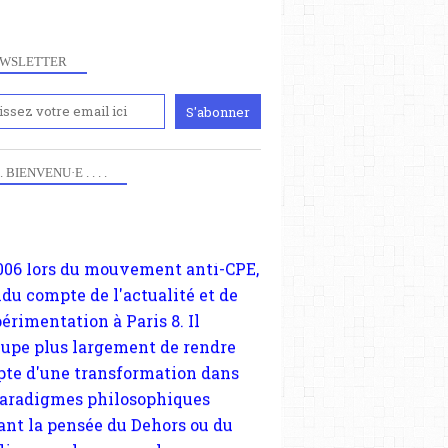
WSLETTER
iennement
paris8philo.com, ce site, créé
006 lors du mouvement anti-CPE,
 . . BIENVENU·E . . . .
ndu compte de l'actualité et de
périmentation à Paris 8. Il
cupe plus largement de rendre
te d'une transformation dans
paradigmes philosophiques
ant la pensée du Dehors ou du
li, omme la nomme les
physiciens classique. Nous
s quant à nous déjà basculé
blée dans la modernité
tique, résolvant la plupart des