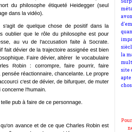
mort du philosophe étiqueté Heidegger (seul
impa
age dans la vidéo).
sièc
la m
l s'agit de quelque chose de positif dans la
mult
s oublier que le rôle du philosophe est pour
site
esse, au vu de l'accusation faite à Socrate.
apte
fait dévier de la trajectoire assignée est bien
chos
osophique. Faire dévier, altérer le vocabulaire
les Robin : corrompre, faire pourrir, faire
sa pensée réactionnaire, chancelante. Le propre
raccourci c'est de dévier, de bifurquer, de muter
i concerne l'humain.
Pour
n
 telle pub à faire de ce personnage.
moi
par
et 
 qu'on avance et de ce que Charles Robin est