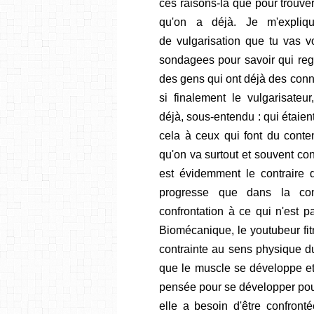
ces raisons-là que pour trouver
qu'on a déjà. Je m'expliq
de vulgarisation que tu vas vo
sondagees pour savoir qui reg
des gens qui ont déjà des con
si finalement le vulgarisateu
déjà, sous-entendu : qui étaien
cela à ceux qui font du conten
qu'on va surtout et souvent con
est évidemment le contraire 
progresse que dans la confr
confrontation à ce qui n'est p
Biomécanique, le youtubeur fit
contrainte au sens physique du
que le muscle se développe et
pensée pour se développer pou
elle a besoin d'être confront