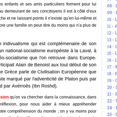
s enfants et ses amis particuliers forment pour lui
08 -
au demeurant de ses concitoyens il est à côté d'eux
09 -
uche et ne laissant points il n'existe qu'en lui-même et
10 -
encore une famille on peut dire du moins qui n'a plus de
11 -
12 - 
13 -
n indivualisme qui est complémenaire de son
14 - 
 un national-socialisme européiste à la Laval, à
15 -
péo-socialisme que l'on retrouve dans Europe-
16 - 
ticipait Alain de Benoist aux tout début de son
17 - 
 le Grèce parle de Civilisation Européenne que
18 -
este marqué par l'adventicité de Platon puis par
19 -
tard par Avérroès (Ibn Roshd).
20 -
21 - 
ssion
qu'on va chercher dans la connaissance, dans
22 - 
 réflexion, pour nous aider à mieux appréhender
24 - 
notre compréhension du monde ; on y va moins pour
25 - 