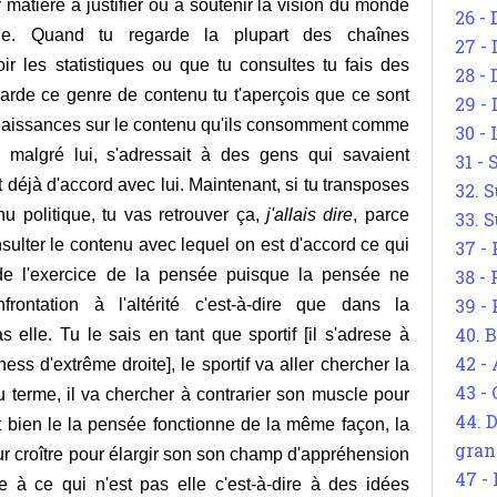
 matière à justifier ou à soutenir la vision du monde
26 - 
ue. Quand tu regarde la plupart des chaînes
27 -
ir les statistiques ou que tu consultes tu fais des
28 - 
arde ce genre de contenu tu t'aperçois que ce sont
29 -
naissances sur le contenu qu'ils consomment comme
30 -
r, malgré lui, s'adressait à des gens qui savaient
31 -
t déjà d'accord avec lui. Maintenant, si tu transposes
32. S
u politique, tu vas retrouver ça,
j'allais dire
, parce
33. S
sulter le contenu avec lequel on est d'accord ce qui
37 -
de l'exercice de la pensée puisque la pensée ne
38 -
39 -
ontation à l'altérité c'est-à-dire que dans la
40. 
as elle. Tu le sais en tant que sportif
[il s'adrese à
42 -
ness d'extrême droite]
, le sportif va aller chercher la
43 -
 terme, il va chercher à contrarier son muscle pour
44. 
 bien le la pensée fonctionne de la même façon, la
gran
r croître pour élargir son son champ d'appréhension
47 -
ée à ce qui n'est pas elle c'est-à-dire à des idées