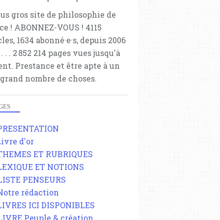
lus gros site de philosophie de
ce ! ABONNEZ-VOUS ! 4115
cles, 1634 abonné·e·s, depuis 2006
 . . . . . 2 852 214 pages vues jusqu'à
ent. Prestance et être apte à un
 grand nombre de choses.
GES
 PRESENTATION
Livre d'or
 THEMES ET RUBRIQUES
 LEXIQUE ET NOTIONS
 LISTE PENSEURS
 Notre rédaction
 LIVRES ICI DISPONIBLES
 LIVRE Peuple & création