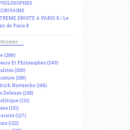
 PHILOSOPHES
 ECRIVAINS
TREME DROITE A PARIS 8 / Le
ay de Paris 8
TÉGORIES
se
(289)
eurs Et Philosophes
(249)
alités
(200)
érature
(180)
drich Nietzsche
(166)
es Deleuze
(138)
olitique
(131)
ées
(131)
ersité
(127)
ons
(122)