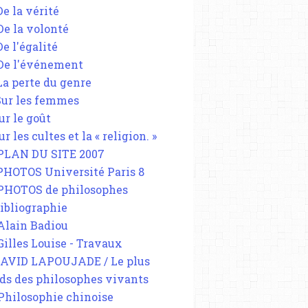
De la vérité
 De la volonté
De l'égalité
 De l'événement
 La perte du genre
 Sur les femmes
ur le goût
ur les cultes et la « religion. »
 PLAN DU SITE 2007
 PHOTOS Université Paris 8
 PHOTOS de philosophes
Bibliographie
 Alain Badiou
 Gilles Louise - Travaux
DAVID LAPOUJADE / Le plus
ds des philosophes vivants
 Philosophie chinoise