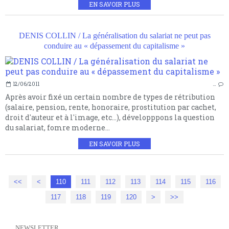
EN SAVOIR PLUS
DENIS COLLIN / La généralisation du salariat ne peut pas
conduire au « dépassement du capitalisme »
12/06/2011
…
Après avoir fixé un certain nombre de types de rétribution
(salaire, pension, rente, honoraire, prostitution par cachet,
droit d'auteur et à l'image, etc...), développpons la question
du salariat, fomre moderne...
EN SAVOIR PLUS
<<
<
100
110
111
112
113
114
115
116
117
118
119
120
130
140
150
160
>
>>
NEWSLETTER