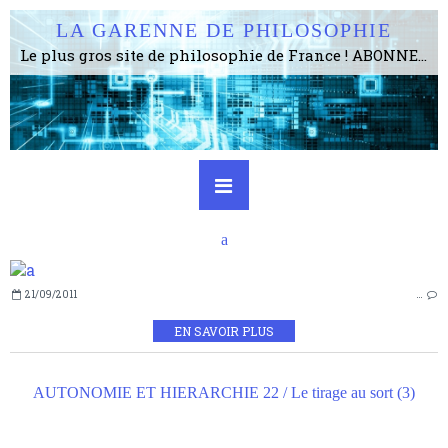
LA GARENNE DE PHILOSOPHIE
Le plus gros site de philosophie de France ! ABONNEZ-VOUS ! 4115 Articles, 1634 abonné·e·s, depuis 2006 . . . . . . . . 2 852 214 pages vues jusqu'à présent. Prestance et être apte à un plus grand nombre de choses.
a
21/09/2011
…
EN SAVOIR PLUS
AUTONOMIE ET HIERARCHIE 22 / Le tirage au sort (3)