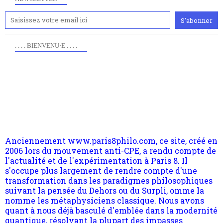
. . . . BIENVENU·E . . . .
Anciennement www.paris8philo.com, ce site, créé en
2006 lors du mouvement anti-CPE, a rendu compte de
l'actualité et de l'expérimentation à Paris 8. Il
s'occupe plus largement de rendre compte d'une
transformation dans les paradigmes philosophiques
suivant la pensée du Dehors ou du Surpli, omme la
nomme les métaphysiciens classique. Nous avons
quant à nous déjà basculé d'emblée dans la modernité
quantique, résolvant la plupart des impasses
philosophique du WWe siècle. Cette pensée hors
contrat est la marque d'une complexité, riche de
Pour nous soutenir abonnez-vous à la newsletter
multiples facteurs et échelles. Ce site contient des
gratuite (2 mails par mois), commentez sans