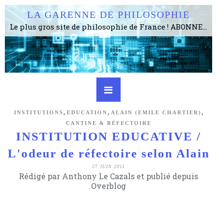
LA GARENNE DE PHILOSOPHIE
Le plus gros site de philosophie de France ! ABONNEZ-VOUS ! 4115 Articles, 1634 abonné·e·s, depuis 2006 . . . . . . . . 2 852 214 pages vues jusqu'à présent. Prestance et être apte à un plus grand nombre de choses.
,
,
,
INSTITUTIONS
EDUCATION
ALAIN (EMILE CHARTIER)
CANTINE & RÉFECTOIRE
INSTITUTION EDUCATIVE /
L'odeur de réfectoire selon Alain
27 JUIN 2011
Rédigé par Anthony Le Cazals et publié depuis
Overblog