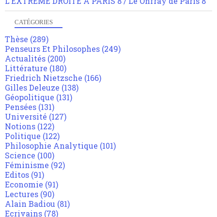
L'EXTREME DROITE A PARIS 8 / Le Onfray de Paris 8
CATÉGORIES
Thèse
(289)
Penseurs Et Philosophes
(249)
Actualités
(200)
Littérature
(180)
Friedrich Nietzsche
(166)
Gilles Deleuze
(138)
Géopolitique
(131)
Pensées
(131)
Université
(127)
Notions
(122)
Politique
(122)
Philosophie Analytique
(101)
Science
(100)
Féminisme
(92)
Editos
(91)
Economie
(91)
Lectures
(90)
Alain Badiou
(81)
Ecrivains
(78)