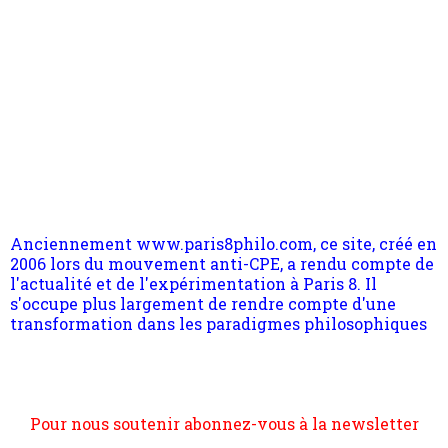
Anciennement www.paris8philo.com, ce site, créé en
2006 lors du mouvement anti-CPE, a rendu compte de
l'actualité et de l'expérimentation à Paris 8. Il
s'occupe plus largement de rendre compte d'une
transformation dans les paradigmes philosophiques
suivant la pensée du Dehors ou du Surpli, omme la
nomme les métaphysiciens classique. Nous avons
quant à nous déjà basculé d'emblée dans la modernité
quantique, résolvant la plupart des impasses
philosophique du WWe siècle. Cette pensée hors
Pour nous soutenir abonnez-vous à la newsletter
contrat est la marque d'une complexité, riche de
gratuite (2 mails par mois), commentez sans
multiples facteurs et échelles. Ce site contient des
hésitation, partagez le contenu sur les réseaux et si
articles pour être apte à un plus grand nombre de
vous le pouvez faîtes des liens depuis votre site.