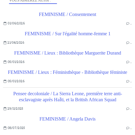
VOUS AIMEREZ AUSSI :
FEMINISME / Consentement
01/06/2026
…
FEMINISME / Sur l'égalité homme-femme 1
21/04/2026
…
FEMINISME / Lieux : Bibliothèque Marguerite Durand
05/01/2026
…
FEMINISME / Lieux : Féministhèque - Bibliothèque féministe
05/01/2026
…
Pensee decoloniale / La Sierra Leone, première terre anti-
esclavagiste après HaÏti, et la British African Squad
29/11/2025
…
FEMINISME / Angela Davis
08/07/2025
…