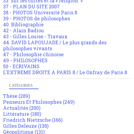
33. Sur les cultes et la « religion. »
37 - PLAN DU SITE 2007
38 - PHOTOS Université Paris 8
39 - PHOTOS de philosophes
40. Bibliographie
42 - Alain Badiou
43 - Gilles Louise - Travaux
44. DAVID LAPOUJADE / Le plus grands des
philosophes vivants
47 - Philosophie chinoise
49 - PHILOSOPHES
50 - ECRIVAINS
L'EXTREME DROITE A PARIS 8 / Le Onfray de Paris 8
CATÉGORIES
Thèse
(289)
Penseurs Et Philosophes
(249)
Actualités
(200)
Littérature
(180)
Friedrich Nietzsche
(166)
Gilles Deleuze
(138)
Géopolitique
(131)