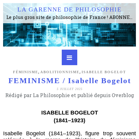
LA GARENNE DE PHILOSOPHIE
Le plus gros site de philosophie de France ! ABONNEZ-VOUS ! 4115 Articles, 1634 abonné·e·s, depuis 2006 . . . . . . . . 2 852 214 pages vues jusqu'à présent. Prestance et être apte à un plus grand nombre de choses.
,
,
FÉMINISME
ABOLITIONNISME
ISABELLE BOGELOT
FEMINISME / Isabelle Bogelot
5 JUILLET 2025
Rédigé par La Philosophie et publié depuis Overblog
ISABELLE BOGELOT
(1841–1923)
Isabelle Bogelot (1841–1923), figure trop souvent