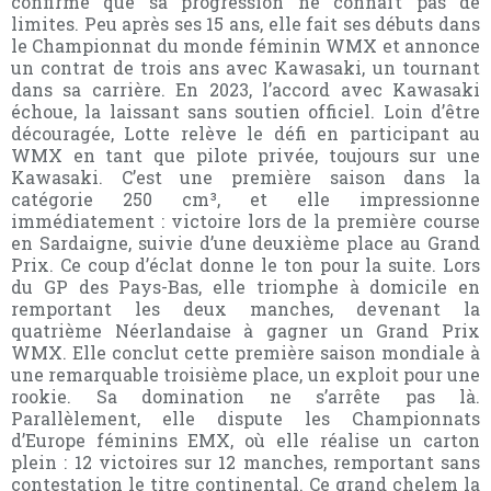
confirme que sa progression ne connaît pas de
limites. Peu après ses 15 ans, elle fait ses débuts dans
le Championnat du monde féminin WMX et annonce
un contrat de trois ans avec Kawasaki, un tournant
dans sa carrière. En 2023, l’accord avec Kawasaki
échoue, la laissant sans soutien officiel. Loin d’être
découragée, Lotte relève le défi en participant au
WMX en tant que pilote privée, toujours sur une
Kawasaki. C’est une première saison dans la
catégorie 250 cm³, et elle impressionne
immédiatement : victoire lors de la première course
en Sardaigne, suivie d’une deuxième place au Grand
Prix. Ce coup d’éclat donne le ton pour la suite. Lors
du GP des Pays-Bas, elle triomphe à domicile en
remportant les deux manches, devenant la
quatrième Néerlandaise à gagner un Grand Prix
WMX. Elle conclut cette première saison mondiale à
une remarquable troisième place, un exploit pour une
rookie. Sa domination ne s’arrête pas là.
Parallèlement, elle dispute les Championnats
d’Europe féminins EMX, où elle réalise un carton
plein : 12 victoires sur 12 manches, remportant sans
contestation le titre continental. Ce grand chelem la