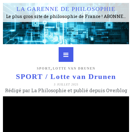
LA GARENNE DE PHILOSOPHIE
Le plus gros site de philosophie de France ! ABONNEZ-VOUS ! 4115 Articles, 1634 abonné·e·s, depuis 2006 . . . . . . . . 2 852 214 pages vues jusqu'à présent. Prestance et être apte à un plus grand nombre de choses.
,
SPORT
LOTTE VAN DRUNEN
SPORT / Lotte van Drunen
5 JUILLET 2025
Rédigé par La Philosophie et publié depuis Overblog