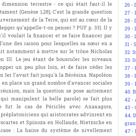
 dimension terrestre - ce qui était faut-il le
26 - 
tament (Genèse 1,28); C'est la grande question
27 -
ouvernement de la Terre, qui est au cœur de la
28 - 
egger qu'appelle-t-on penser ? PUF p. 33). Il y
29 -
il voulait la financer et se faire financer par
30 -
 l'une des raison pour lesquelles sa sœur en a
31 -
stait notamment à mettre sur le trône Nicholas
32. S
 III. Le jeu étant de bousculer les niveaux
33. S
opper un peu plus loin, et de faire céder les
37 -
er l'avait fait jusqu'à la Bérésina. Napoléon
38 -
it en place un grand nombre d'avancer sociales
39 -
réunion, mais la question se pose autrement
40. 
 qui manipulent la belle parole) se fait plus
42 -
e fut le cas de Périclès avec Anaxagore,
43 -
préplatoniciens qui aristocrates advinrent en
44. 
scartes et Spinoza en Hollande, Nietzsche en
gran
phrase : La haine du système de nivellement
47 -