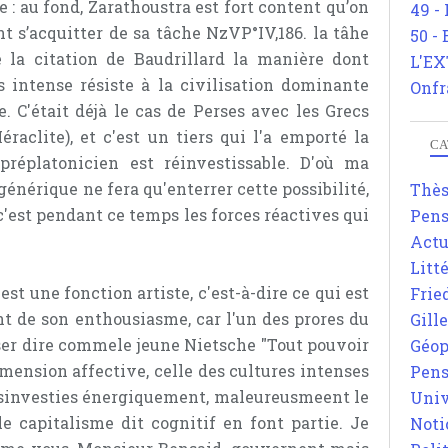
 : au fond, Zarathoustra est fort content qu’on
49 -
ent s’acquitter de sa tâche NzVP°IV,186. la tâhe
50 -
 la citation de Baudrillard la manière dont
L'EX
 intense résiste à la civilisation dominante
Onfr
. C'était déjà le cas de Perses avec les Grecs
raclite), et c'est un tiers qui l'a emporté la
CA
préplatonicien est réinvestissable. D'où ma
nérique ne fera qu'enterrer cette possibilité,
Thè
c'est pendant ce temps les forces réactives qui
Pens
Actu
Litt
est une fonction artiste, c'est-à-dire ce qui est
Frie
t de son enthousiasme, car l'un des prores du
Gill
iser dire commele jeune Nietsche "Tout pouvoir
Géop
imension affective, celle des cultures intenses
Pens
désinvesties énergiquement, maleureusmeent le
Univ
 capitalisme dit cognitif en font partie. Je
Noti