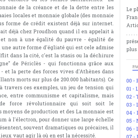
onnaie de la créance et de la dette entre les
Le p
aaies locales et monnaie globale (des monnaie
Fran
 forme de crédit existent déjà sur internet.
Arti
vait déjà chez Proudhon quand il en appelait à
. . .
 et non à une égalité du pauvre - égalité de
prés
a une autre forme d'égliaté qui est cele admise
plus
flit dans la cité, c'est la stasis ou la déchirure
ègne" de Périclès - qui fonctionna grâce aux
PA
 - et la perte des forces vives d'Athènes dans
illants morts sur plus de 200.000 habitants). Ce
00 -
 à travers ces exemples, un jeu de tension qui
01 - 
ance, entre communisme et capitalisme, mais
02 -
e force révolutionnaire qui soit soit le
03 -
es moyens de production et des La monnaie est
04 -
um à l'électron, pour donner une large échelle
05 -
résentent, souvent dramatiques ou précaires, il
06 -
ieux vaut agir là où en est la nécessité.
07 -