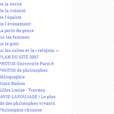
De la vérité
 De la volonté
De l'égalité
 De l'événement
 La perte du genre
 Sur les femmes
ur le goût
ur les cultes et la « religion. »
 PLAN DU SITE 2007
 PHOTOS Université Paris 8
 PHOTOS de philosophes
Bibliographie
 Alain Badiou
 Gilles Louise - Travaux
DAVID LAPOUJADE / Le plus
ds des philosophes vivants
 Philosophie chinoise