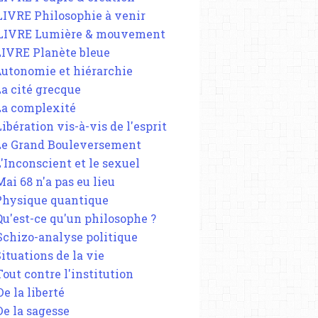
 LIVRE Philosophie à venir
 LIVRE Lumière & mouvement
 LIVRE Planète bleue
 Autonomie et hiérarchie
La cité grecque
 La complexité
Libération vis-à-vis de l'esprit
 Le Grand Bouleversement
L'Inconscient et le sexuel
Mai 68 n'a pas eu lieu
 Physique quantique
 Qu'est-ce qu'un philosophe ?
 Schizo-analyse politique
Situations de la vie
Tout contre l'institution
De la liberté
De la sagesse