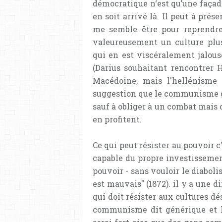
démocratique n‘est qu’une façade
en soit arrivé là. Il peut à prés
me semble être pour reprendre
valeureusement un culture plus
qui en est viscéralement jalouse
(Darius souhaitant rencontrer Hé
Macédoine, mais l'hellénisme 
suggestion que le communisme gé
sauf à obliger à un combat mais 
en profitent.
Ce qui peut résister au pouvoir c'
capable du propre investissemen
pouvoir - sans vouloir le diabol
est mauvais" (1872). il y a une d
qui doit résister aux cultures 
communisme dit générique et le