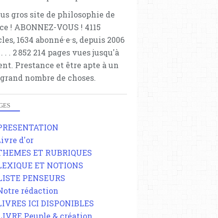
lus gros site de philosophie de
ce ! ABONNEZ-VOUS ! 4115
cles, 1634 abonné·e·s, depuis 2006
 . . . . . 2 852 214 pages vues jusqu'à
ent. Prestance et être apte à un
 grand nombre de choses.
GES
 PRESENTATION
Livre d'or
 THEMES ET RUBRIQUES
 LEXIQUE ET NOTIONS
 LISTE PENSEURS
 Notre rédaction
 LIVRES ICI DISPONIBLES
 LIVRE Peuple & création