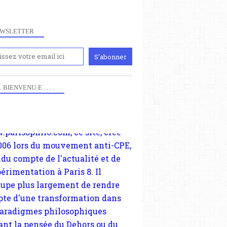
WSLETTER
iennement
paris8philo.com, ce site, créé
006 lors du mouvement anti-CPE,
 . . BIENVENU·E . . . .
ndu compte de l'actualité et de
périmentation à Paris 8. Il
cupe plus largement de rendre
te d'une transformation dans
paradigmes philosophiques
ant la pensée du Dehors ou du
li, omme la nomme les
physiciens classique. Nous
s quant à nous déjà basculé
blée dans la modernité