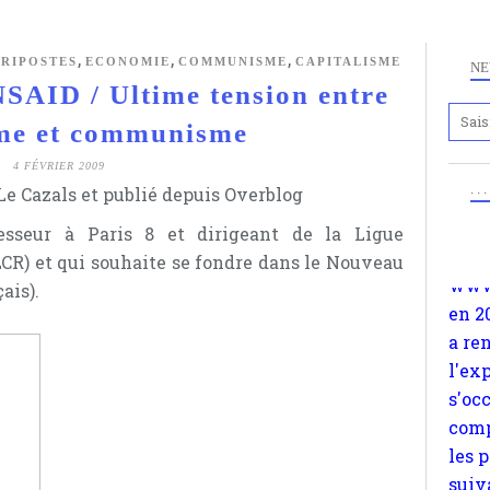
,
,
,
 RIPOSTES
ECONOMIE
COMMUNISME
CAPITALISME
NE
ID / Ultime tension entre
Anc
sme et communisme
www.
4 FÉVRIER 2009
en 2
. .
e Cazals et publié depuis Overblog
a re
esseur à Paris 8 et dirigeant de la Ligue
l'ex
R) et qui souhaite se fondre dans le Nouveau
s'oc
ais).
comp
les 
suiv
Surp
méta
avon
d'em