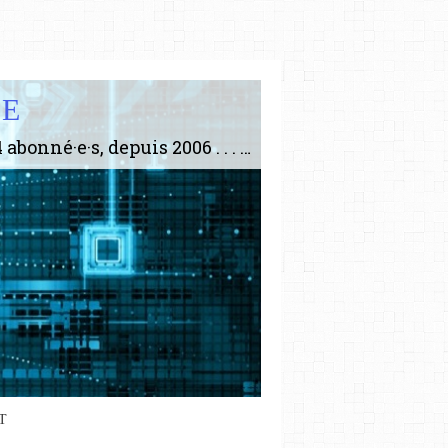
IE
Le plus gros site de philosophie de France ! ABONNEZ-VOUS ! 4115 Articles, 1634 abonné·e·s, depuis 2006 . . . . . . . . 2 852 214 pages vues jusqu'à présent. Prestance et être apte à un plus grand nombre de choses.
T