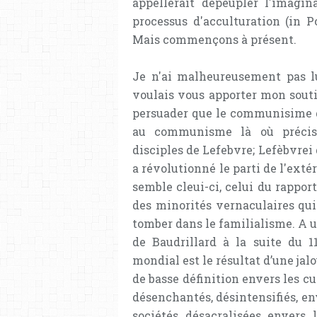
appellerait dépeupler l'imagin
processus d'acculturation (in Po
Mais commençons à présent.
Je n'ai malheureusement pas lu
voulais vous apporter mon souti
persuader que le communisime gé
au communisme là où précism
disciples de Lefebvre; Lefèbvrei
a révolutionné le parti de l'exté
semble cleui-ci, celui du rappor
des minorités vernaculaires qui
tomber dans le familialisme. A 
de Baudrillard à la suite du 
mondial est le résultat d’une jalo
de basse définition envers les cu
désenchantés, désintensifiés, env
sociétés désacralisées envers l