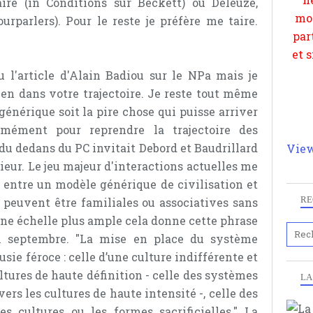
aire (in Conditions sur Beckett) ou Deleuze,
urparlers). Pour le reste je préfère me taire.
 l'article d'Alain Badiou sur le NPa mais je
en dans votre trajectoire. Je reste tout même
nérique soit la pire chose qui puisse arriver
ément pour reprendre la trajectoire des
 du dedans du PC invitait Debord et Baudrillard
View
rieur. Le jeu majeur d'interactions actuelles me
t entre un modèle générique de civilisation et
RE
 peuvent être familiales ou associatives sans
une échelle plus ample cela donne cette phrase
11 septembre. "La mise en place du système
usie féroce : celle d’une culture indifférente et
ltures de haute définition - celle des systèmes
LA
ers les cultures de haute intensité -, celle des
es cultures ou les formes sacrificielles." La