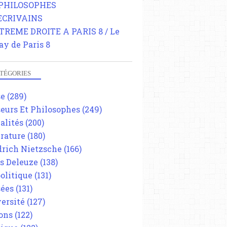
 PHILOSOPHES
 ECRIVAINS
TREME DROITE A PARIS 8 / Le
ay de Paris 8
TÉGORIES
se
(289)
eurs Et Philosophes
(249)
alités
(200)
érature
(180)
drich Nietzsche
(166)
es Deleuze
(138)
olitique
(131)
ées
(131)
ersité
(127)
ons
(122)