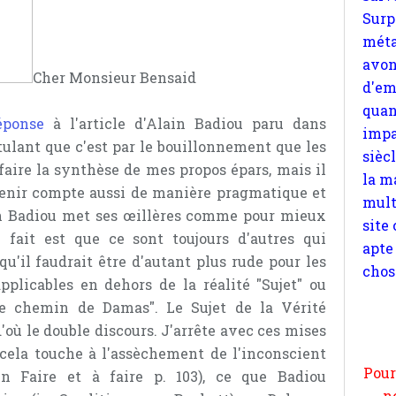
quan
impa
sièc
la m
Cher Monsieur Bensaid
mult
site
éponse
à l'article d'Alain Badiou paru dans
apte
tulant que c'est par le bouillonnement que les
chos
 faire la synthèse de mes propos épars, mais il
tenir compte aussi de manière pragmatique et
in Badiou met ses œillères comme pour mieux
 fait est que ce sont toujours d'autres qui
qu'il faudrait être d'autant plus rude pour les
Pour
pplicables en dehors de la réalité "Sujet" ou
n
e chemin de Damas". Le Sujet de la Vérité
moi
d'où le double discours. J'arrête avec ces mises
par
cela touche à l'assèchement de l'inconscient
et 
in Faire et à faire p. 103), ce que Badiou