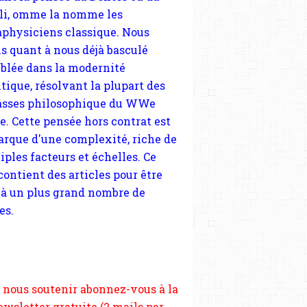
tique, résolvant la plupart des
sses philosophique du WWe
le. Cette pensée hors contrat est
arque d'une complexité, riche de
iples facteurs et échelles. Ce
 contient des articles pour être
 à un plus grand nombre de
es.
 nous soutenir abonnez-vous à la
ewsletter gratuite (2 mails par
s), commentez sans hésitation,
tagez le contenu sur les réseaux
si vous le pouvez faîtes des liens