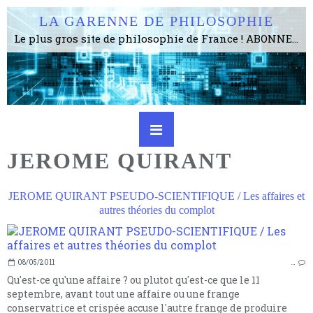
LA GARENNE DE PHILOSOPHIE
Le plus gros site de philosophie de France ! ABONNEZ-VOUS ! 4115 Articles, 1634 abonné·e·s, depuis 2006 . . . . . . . . 2 852 214 pages vues jusqu'à présent. Prestance et être apte à un plus grand nombre de choses.
JEROME QUIRANT
JEROME QUIRANT PSEUDO-SCIENTIFIQUE / Les affaires et
autres théories du complot
08/05/2011
…
Qu'est-ce qu'une affaire ? ou plutot qu'est-ce que le 11
septembre, avant tout une affaire ou une frange
conservatrice et crispée accuse l'autre frange de produire