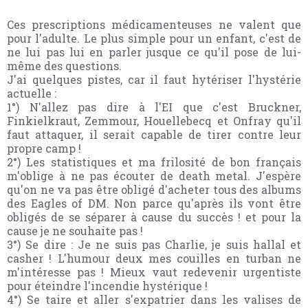
Ces prescriptions médicamenteuses ne valent que
pour l'adulte. Le plus simple pour un enfant, c'est de
ne lui pas lui en parler jusque ce qu'il pose de lui-
même des questions.
J'ai quelques pistes, car il faut hytériser l'hystérie
actuelle :
1°) N'allez pas dire à l'EI que c'est Bruckner,
Finkielkraut, Zemmour, Houellebecq et Onfray qu'il
faut attaquer, il serait capable de tirer contre leur
propre camp !
2°) Les statistiques et ma frilosité de bon français
m'oblige à ne pas écouter de death metal. J'espère
qu'on ne va pas être obligé d'acheter tous des albums
des Eagles of DM. Non parce qu'après ils vont être
obligés de se séparer à cause du succès ! et pour la
cause je ne souhaite pas !
3°) Se dire : Je ne suis pas Charlie, je suis hallal et
casher ! L'humour deux mes couilles en turban ne
m'intéresse pas ! Mieux vaut redevenir urgentiste
pour éteindre l'incendie hystérique !
4°) Se taire et aller s'expatrier dans les valises de