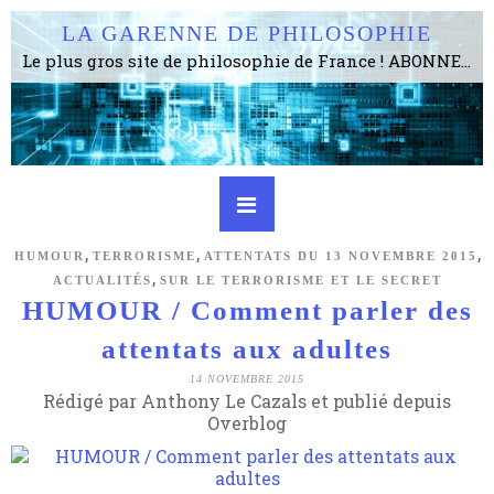
LA GARENNE DE PHILOSOPHIE
Le plus gros site de philosophie de France ! ABONNEZ-VOUS ! 4115 Articles, 1634 abonné·e·s, depuis 2006 . . . . . . . . 2 852 214 pages vues jusqu'à présent. Prestance et être apte à un plus grand nombre de choses.
,
,
,
HUMOUR
TERRORISME
ATTENTATS DU 13 NOVEMBRE 2015
,
ACTUALITÉS
SUR LE TERRORISME ET LE SECRET
HUMOUR / Comment parler des
attentats aux adultes
14 NOVEMBRE 2015
Rédigé par Anthony Le Cazals et publié depuis
Overblog