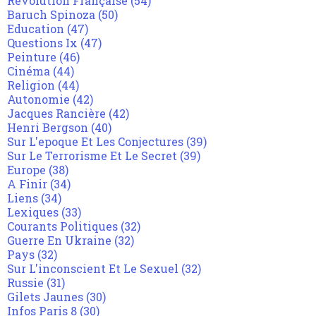
Révolution Française
(54)
Baruch Spinoza
(50)
Education
(47)
Questions Ix
(47)
Peinture
(46)
Cinéma
(44)
Religion
(44)
Autonomie
(42)
Jacques Rancière
(42)
Henri Bergson
(40)
Sur L'epoque Et Les Conjectures
(39)
Sur Le Terrorisme Et Le Secret
(39)
Europe
(38)
A Finir
(34)
Liens
(34)
Lexiques
(33)
Courants Politiques
(32)
Guerre En Ukraine
(32)
Pays
(32)
Sur L'inconscient Et Le Sexuel
(32)
Russie
(31)
Gilets Jaunes
(30)
Infos Paris 8
(30)