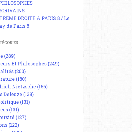
 PHILOSOPHES
 ECRIVAINS
TREME DROITE A PARIS 8 / Le
ay de Paris 8
TÉGORIES
se
(289)
eurs Et Philosophes
(249)
alités
(200)
érature
(180)
drich Nietzsche
(166)
es Deleuze
(138)
olitique
(131)
ées
(131)
ersité
(127)
ons
(122)