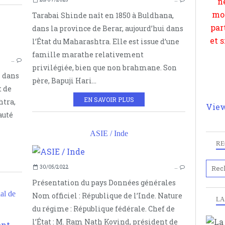
Tarabai Shinde naît en 1850 à Buldhana,
dans la province de Berar, aujourd’hui dans
l’État du Maharashtra. Elle est issue d’une
FÉMINISME
famille marathe relativement
…
SAVITRIBAI PHULE
privilégiée, bien que non brahmane. Son
1 dans
INDE
père, Bapuji Hari...
t de
EN SAVOIR PLUS
htra,
View
auté
ASIE / Inde
RE
30/05/2022
…
Présentation du pays Données générales
al de
Nom officiel : République de l’Inde. Nature
LA
du régime : République fédérale. Chef de
l’État : M. Ram Nath Kovind, président de