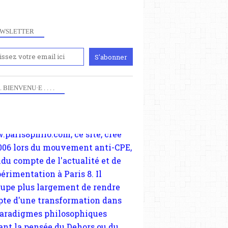
WSLETTER
iennement
paris8philo.com, ce site, créé
006 lors du mouvement anti-CPE,
 . . BIENVENU·E . . . .
FÉMINISME
ndu compte de l'actualité et de
 ROKEYA SAKHAWAT HOSSAIN
périmentation à Paris 8. Il
INDE
cupe plus largement de rendre
te d'une transformation dans
paradigmes philosophiques
ant la pensée du Dehors ou du
li, omme la nomme les
physiciens classique. Nous
s quant à nous déjà basculé
blée dans la modernité