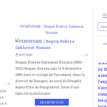
NE
FEMINISME / Begum Rokeya Sakhawat
Anc
Hossain
www.
JAÏNISME
en 2
. .
COURANTS RELIGIEUX
a re
BEGUM
RELIGION
l'ex
28/07/2025
…
INDE
s'oc
Begum Rokeya Sakhawat Hossain (1880–
comp
1932) Begum Rokeya naît le 9 décembre
les 
1880 dans le village de Pairaband, dans le
suiv
district de Rangpur, au nord du Bengale,
…
Surp
aujourd’hui au Bangladesh. Issue d’une
elle
méta
famille musulmane...
une
avon
EN SAVOIR PLUS
me à
d'em