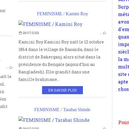
e
quan
sur
impa
FEMINISME / Kamini Roy
sièc
la m
mult
28/07/2025
…
site
Kamini Roy Kamini Roy naît le 12 octobre
apte
1864 dans le village de Basanda, dans le
chos
district de Bakerganj, alors situé dans la
FÉMINISME
présidence du Bengale (aujourd’hui au
…
PANDITA RAMABAI
Bangladesh). Elle grandit dans une
aît le
INDE
famille brahmane...
ul,
CHRISTIANISME SOCIAL
EN SAVOIR PLUS
ein
BIBLE
Pour
Son
TRADUCTION
n
udit
moi
FEMINISME / Tarabai Shinde
par
et 
28/07/2025
…