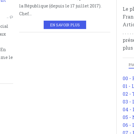
INDE
la République (depuis le 17 juillet 2017).
Le p
AGRICULTURE
Chef...
Fran
…
RÉVOLUTION VERTE
Arti
EN SAVOIR PLUS
cial
MANIFESTATIONS
. . .
aux
prés
plus
. En
ime le
PA
00 -
01 - 
02 -
03 -
04 -
05 -
06 -
07 -