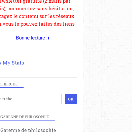
TARABAI SHINDE
depuis votre site.
INDE
Bonne lecture :)
 My Stats
CHERCHE
ASIE
INDE
 GARENNE DE PHILOSOPHIE