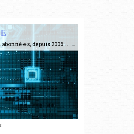
IE
Le plus gros site de philosophie de France ! ABONNEZ-VOUS ! 4115 Articles, 1634 abonné·e·s, depuis 2006 . . . . . . . . 2 852 214 pages vues jusqu'à présent. Prestance et être apte à un plus grand nombre de choses.
T