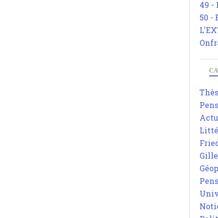
49 -
50 -
L'EX
Onfr
CA
Thè
Pens
Actu
Litt
Frie
Gill
Géop
Pens
Univ
Noti