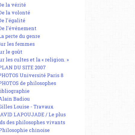
De la vérité
 De la volonté
De l'égalité
 De l'événement
 La perte du genre
 Sur les femmes
ur le goût
ur les cultes et la « religion. »
 PLAN DU SITE 2007
 PHOTOS Université Paris 8
 PHOTOS de philosophes
Bibliographie
 Alain Badiou
 Gilles Louise - Travaux
DAVID LAPOUJADE / Le plus
ds des philosophes vivants
 Philosophie chinoise