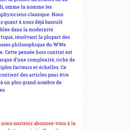
tique, résolvant la plupart des
sses philosophique du WWe
le. Cette pensée hors contrat est
arque d'une complexité, riche de
FÉMINISME
iples facteurs et échelles. Ce
KAMINI ROY
 contient des articles pour être
INDE
 à un plus grand nombre de
BANGLADESH
es.
 nous soutenir abonnez-vous à la
ewsletter gratuite (2 mails par
s), commentez sans hésitation,
tagez le contenu sur les réseaux
FÉMINISME
si vous le pouvez faîtes des liens