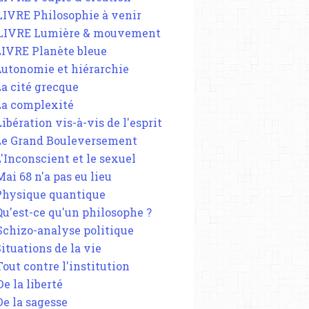
 LIVRE Philosophie à venir
 LIVRE Lumière & mouvement
 LIVRE Planète bleue
 Autonomie et hiérarchie
La cité grecque
 La complexité
Libération vis-à-vis de l'esprit
 Le Grand Bouleversement
L'Inconscient et le sexuel
Mai 68 n'a pas eu lieu
 Physique quantique
 Qu'est-ce qu'un philosophe ?
 Schizo-analyse politique
Situations de la vie
Tout contre l'institution
De la liberté
De la sagesse