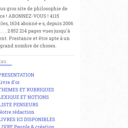
lus gros site de philosophie de
ce ! ABONNEZ-VOUS ! 4115
cles, 1634 abonné·e·s, depuis 2006
 . . . . . 2 852 214 pages vues jusqu'à
ent. Prestance et être apte à un
 grand nombre de choses.
GES
 PRESENTATION
Livre d'or
 THEMES ET RUBRIQUES
 LEXIQUE ET NOTIONS
 LISTE PENSEURS
 Notre rédaction
 LIVRES ICI DISPONIBLES
 LIVRE Peuple & création