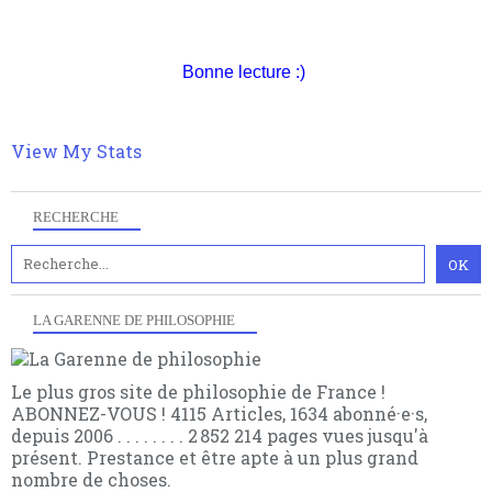
nomme les métaphysiciens classique. Nous avons
quant à nous déjà basculé d'emblée dans la modernité
quantique, résolvant la plupart des impasses
Bonne lecture :)
philosophique du WWe siècle. Cette pensée hors
contrat est la marque d'une complexité, riche de
multiples facteurs et échelles. Ce site contient des
articles pour être apte à un plus grand nombre de
View My Stats
choses.
RECHERCHE
LA GARENNE DE PHILOSOPHIE
Le plus gros site de philosophie de France !
ABONNEZ-VOUS ! 4115 Articles, 1634 abonné·e·s,
depuis 2006 . . . . . . . . 2 852 214 pages vues jusqu'à
présent. Prestance et être apte à un plus grand
nombre de choses.