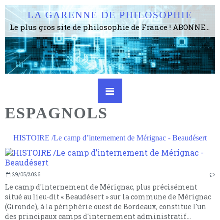
LA GARENNE DE PHILOSOPHIE
Le plus gros site de philosophie de France ! ABONNEZ-VOUS ! 4115 Articles, 1634 abonné·e·s, depuis 2006 . . . . . . . . 2 852 214 pages vues jusqu'à présent. Prestance et être apte à un plus grand nombre de choses.
ESPAGNOLS
HISTOIRE /Le camp d’internement de Mérignac - Beaudésert
29/05/2026
…
Le camp d'internement de Mérignac, plus précisément
situé au lieu-dit « Beaudésert » sur la commune de Mérignac
(Gironde), à la périphérie ouest de Bordeaux, constitue l'un
des principaux camps d'internement administratif...