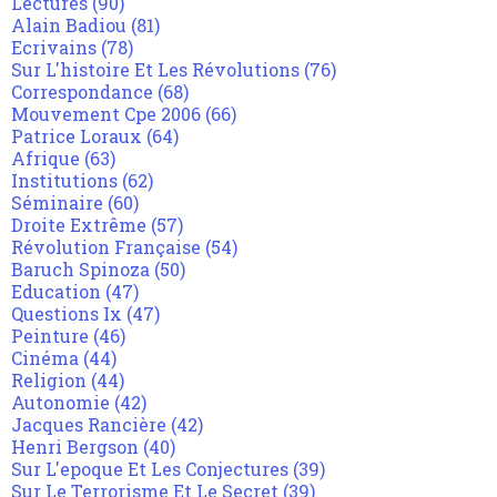
Lectures
(90)
Alain Badiou
(81)
Ecrivains
(78)
Sur L'histoire Et Les Révolutions
(76)
Correspondance
(68)
Mouvement Cpe 2006
(66)
Patrice Loraux
(64)
Afrique
(63)
Institutions
(62)
Séminaire
(60)
Droite Extrême
(57)
Révolution Française
(54)
Baruch Spinoza
(50)
Education
(47)
Questions Ix
(47)
Peinture
(46)
Cinéma
(44)
Religion
(44)
Autonomie
(42)
Jacques Rancière
(42)
Henri Bergson
(40)
Sur L'epoque Et Les Conjectures
(39)
Sur Le Terrorisme Et Le Secret
(39)