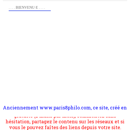
. . . . BIENVENU·E . . . .
Anciennement www.paris8philo.com, ce site, créé en
Pour nous soutenir abonnez-vous à la newsletter
2006 lors du mouvement anti-CPE, a rendu compte de
gratuite (2 mails par mois), commentez sans
l'actualité et de l'expérimentation à Paris 8. Il
hésitation, partagez le contenu sur les réseaux et si
s'occupe plus largement de rendre compte d'une
vous le pouvez faîtes des liens depuis votre site.
transformation dans les paradigmes philosophiques
suivant la pensée du Dehors ou du Surpli, omme la