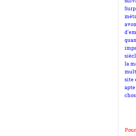
quan
impa
sièc
la m
mult
site
apte
chos
Pour
n
moi
par
et 