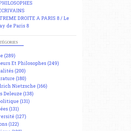
 PHILOSOPHES
 ECRIVAINS
TREME DROITE A PARIS 8 / Le
ay de Paris 8
TÉGORIES
se
(289)
eurs Et Philosophes
(249)
alités
(200)
érature
(180)
drich Nietzsche
(166)
es Deleuze
(138)
olitique
(131)
ées
(131)
ersité
(127)
ons
(122)