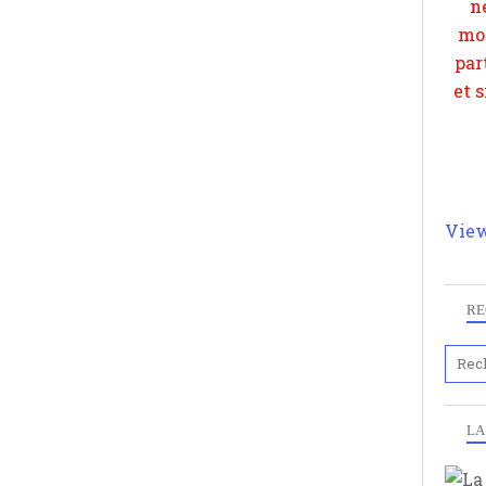
View
RE
LA