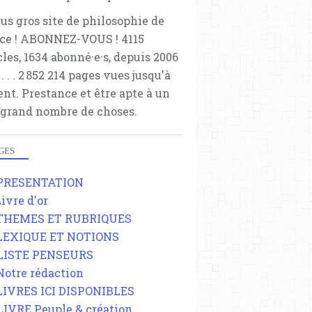
lus gros site de philosophie de
ce ! ABONNEZ-VOUS ! 4115
cles, 1634 abonné·e·s, depuis 2006
 . . . . . 2 852 214 pages vues jusqu'à
ent. Prestance et être apte à un
 grand nombre de choses.
GES
 PRESENTATION
Livre d'or
 THEMES ET RUBRIQUES
 LEXIQUE ET NOTIONS
 LISTE PENSEURS
 Notre rédaction
 LIVRES ICI DISPONIBLES
 LIVRE Peuple & création