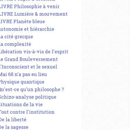
 LIVRE Philosophie à venir
 LIVRE Lumière & mouvement
 LIVRE Planète bleue
 Autonomie et hiérarchie
La cité grecque
 La complexité
Libération vis-à-vis de l'esprit
 Le Grand Bouleversement
L'Inconscient et le sexuel
Mai 68 n'a pas eu lieu
 Physique quantique
 Qu'est-ce qu'un philosophe ?
 Schizo-analyse politique
Situations de la vie
Tout contre l'institution
De la liberté
De la sagesse