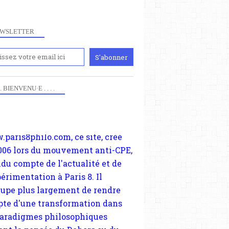
WSLETTER
iennement
paris8philo.com, ce site, créé
 . . BIENVENU·E . . . .
006 lors du mouvement anti-CPE,
ndu compte de l'actualité et de
périmentation à Paris 8. Il
cupe plus largement de rendre
te d'une transformation dans
paradigmes philosophiques
ant la pensée du Dehors ou du
li, omme la nomme les
physiciens classique. Nous
s quant à nous déjà basculé
blée dans la modernité