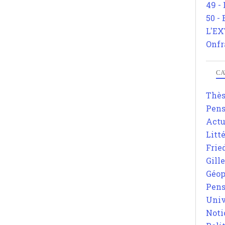
49 -
50 -
L'EX
Onfr
CA
Thè
Pens
Actu
Litt
Frie
Gill
Géop
Pens
Univ
Noti