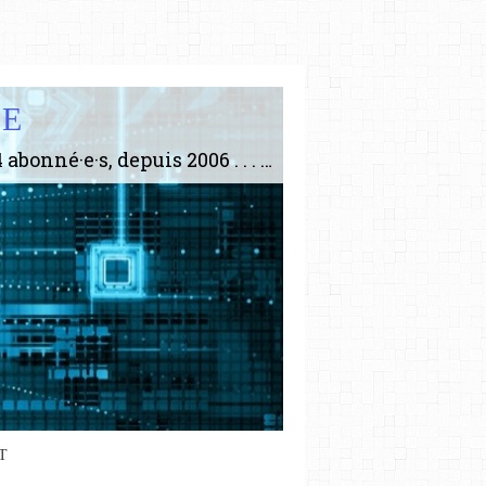
IE
Le plus gros site de philosophie de France ! ABONNEZ-VOUS ! 4115 Articles, 1634 abonné·e·s, depuis 2006 . . . . . . . . 2 852 214 pages vues jusqu'à présent. Prestance et être apte à un plus grand nombre de choses.
T