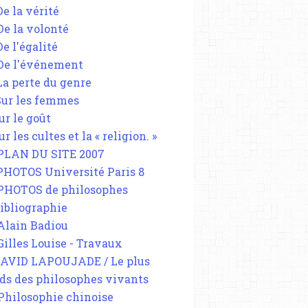
De la vérité
 De la volonté
De l'égalité
 De l'événement
 La perte du genre
 Sur les femmes
ur le goût
ur les cultes et la « religion. »
 PLAN DU SITE 2007
 PHOTOS Université Paris 8
 PHOTOS de philosophes
Bibliographie
 Alain Badiou
 Gilles Louise - Travaux
DAVID LAPOUJADE / Le plus
ds des philosophes vivants
 Philosophie chinoise