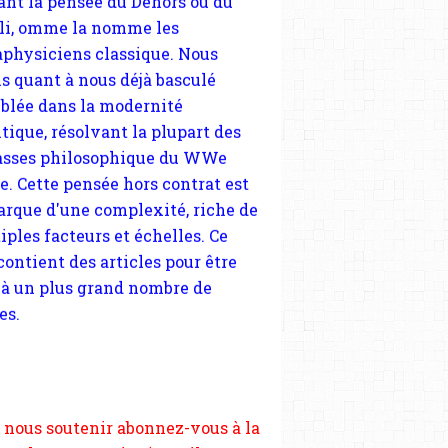
tique, résolvant la plupart des
sses philosophique du WWe
le. Cette pensée hors contrat est
arque d'une complexité, riche de
iples facteurs et échelles. Ce
 contient des articles pour être
 à un plus grand nombre de
es.
 nous soutenir abonnez-vous à la
ewsletter gratuite (2 mails par
s), commentez sans hésitation,
tagez le contenu sur les réseaux
si vous le pouvez faîtes des liens