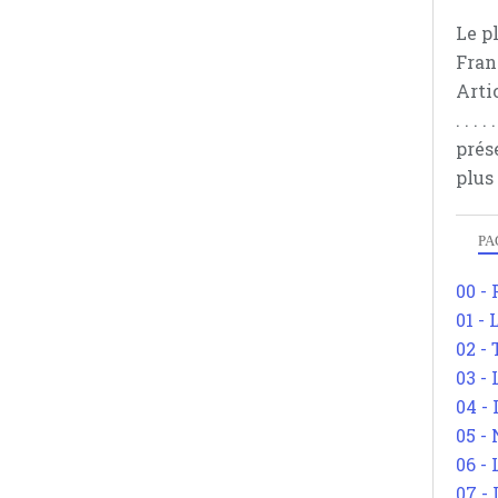
Le p
Fran
Arti
. . .
prés
plus
PA
00 -
01 - 
02 -
03 -
04 -
05 -
06 -
07 -