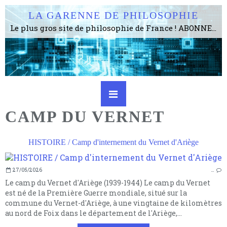
LA GARENNE DE PHILOSOPHIE
Le plus gros site de philosophie de France ! ABONNEZ-VOUS ! 4115 Articles, 1634 abonné·e·s, depuis 2006 . . . . . . . . 2 852 214 pages vues jusqu'à présent. Prestance et être apte à un plus grand nombre de choses.
CAMP DU VERNET
HISTOIRE / Camp d'internement du Vernet d'Ariège
27/05/2026
…
Le camp du Vernet d'Ariège (1939-1944) Le camp du Vernet
est né de la Première Guerre mondiale, situé sur la
commune du Vernet-d'Ariège, à une vingtaine de kilomètres
au nord de Foix dans le département de l'Ariège,...