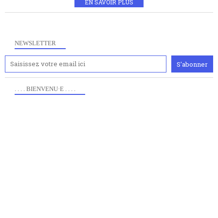
EN SAVOIR PLUS
NEWSLETTER
. . . . BIENVENU·E . . . .