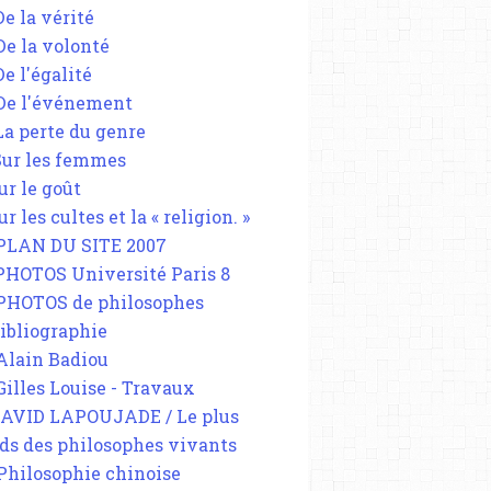
De la vérité
 De la volonté
De l'égalité
 De l'événement
 La perte du genre
 Sur les femmes
ur le goût
ur les cultes et la « religion. »
 PLAN DU SITE 2007
 PHOTOS Université Paris 8
 PHOTOS de philosophes
Bibliographie
 Alain Badiou
 Gilles Louise - Travaux
DAVID LAPOUJADE / Le plus
ds des philosophes vivants
 Philosophie chinoise