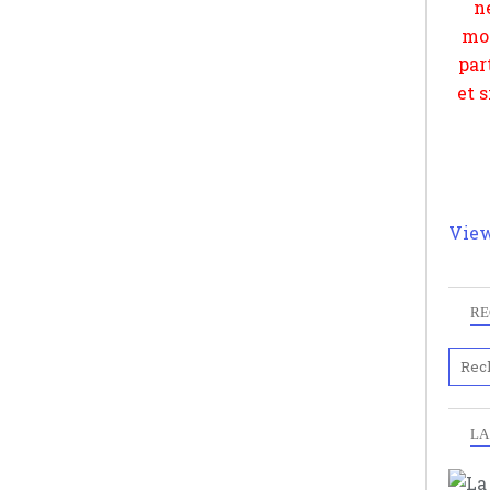
View
RE
LA