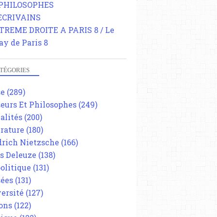
 PHILOSOPHES
 ECRIVAINS
TREME DROITE A PARIS 8 / Le
ay de Paris 8
TÉGORIES
se
(289)
eurs Et Philosophes
(249)
alités
(200)
érature
(180)
drich Nietzsche
(166)
es Deleuze
(138)
olitique
(131)
ées
(131)
ersité
(127)
ons
(122)