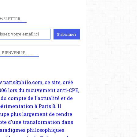
WSLETTER
iennement
paris8philo.com, ce site, créé
 . . BIENVENU·E . . . .
006 lors du mouvement anti-CPE,
ndu compte de l'actualité et de
périmentation à Paris 8. Il
cupe plus largement de rendre
te d'une transformation dans
paradigmes philosophiques
ant la pensée du Dehors ou du
li, omme la nomme les
physiciens classique. Nous
s quant à nous déjà basculé
blée dans la modernité