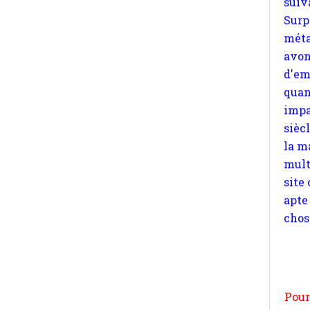
quan
impa
sièc
la m
mult
site
apte
chos
Pour
n
moi
par
et 