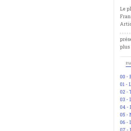
Le p
Fran
Arti
. . .
prés
plus
PA
00 -
01 - 
02 -
03 -
04 -
05 -
06 -
07 -