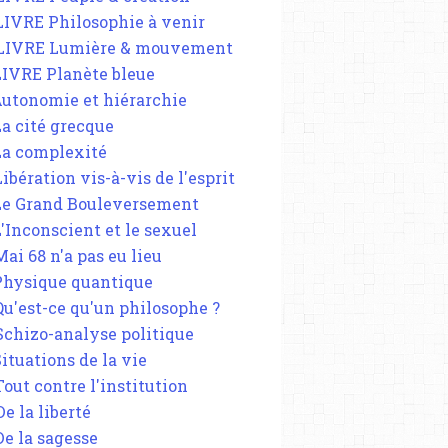
 LIVRE Philosophie à venir
 LIVRE Lumière & mouvement
 LIVRE Planète bleue
 Autonomie et hiérarchie
La cité grecque
 La complexité
Libération vis-à-vis de l'esprit
 Le Grand Bouleversement
L'Inconscient et le sexuel
Mai 68 n'a pas eu lieu
 Physique quantique
 Qu'est-ce qu'un philosophe ?
 Schizo-analyse politique
Situations de la vie
Tout contre l'institution
De la liberté
De la sagesse