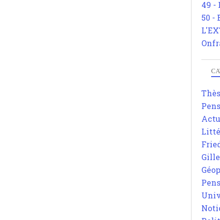
49 -
50 -
L'EX
Onfr
CA
Thè
Pens
Actu
Litt
Frie
Gill
Géop
Pens
Univ
Noti