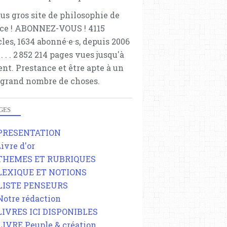
lus gros site de philosophie de
ce ! ABONNEZ-VOUS ! 4115
cles, 1634 abonné·e·s, depuis 2006
 . . . . . 2 852 214 pages vues jusqu'à
ent. Prestance et être apte à un
 grand nombre de choses.
GES
 PRESENTATION
Livre d'or
 THEMES ET RUBRIQUES
 LEXIQUE ET NOTIONS
 LISTE PENSEURS
 Notre rédaction
 LIVRES ICI DISPONIBLES
 LIVRE Peuple & création