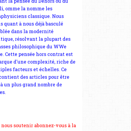
tique, résolvant la plupart des
sses philosophique du WWe
le. Cette pensée hors contrat est
arque d'une complexité, riche de
iples facteurs et échelles. Ce
 contient des articles pour être
 à un plus grand nombre de
es.
 nous soutenir abonnez-vous à la
ewsletter gratuite (2 mails par
s), commentez sans hésitation,
tagez le contenu sur les réseaux
si vous le pouvez faîtes des liens