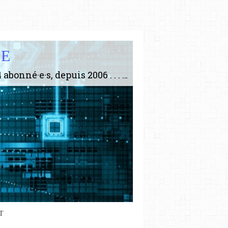
IE
Le plus gros site de philosophie de France ! ABONNEZ-VOUS ! 4115 Articles, 1634 abonné·e·s, depuis 2006 . . . . . . . . 2 852 214 pages vues jusqu'à présent. Prestance et être apte à un plus grand nombre de choses.
T