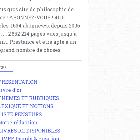
lus gros site de philosophie de
ce ! ABONNEZ-VOUS ! 4115
cles, 1634 abonné·e·s, depuis 2006
 . . . . . 2 852 214 pages vues jusqu'à
ent. Prestance et être apte à un
 grand nombre de choses.
GES
 PRESENTATION
Livre d'or
 THEMES ET RUBRIQUES
 LEXIQUE ET NOTIONS
 LISTE PENSEURS
 Notre rédaction
 LIVRES ICI DISPONIBLES
 LIVRE Peuple & création