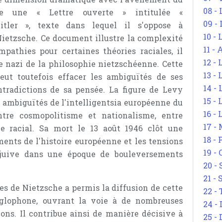
08 -
ge une « Lettre ouverte » intitulée «
09 -
itler », texte dans lequel il s'oppose à
10 -
 Nietzsche. Ce document illustre la complexité
11 -
pathies pour certaines théories raciales, il
12 - 
me nazi de la philosophie nietzschéenne. Cette
13 -
eut toutefois effacer les ambiguïtés de ses
14 - 
ntradictions de sa pensée. La figure de Levy
15 -
s ambiguïtés de l'intelligentsia européenne du
16 - 
tre cosmopolitisme et nationalisme, entre
17 - 
me racial. Sa mort le 13 août 1946 clôt une
18 -
ents de l'histoire européenne et les tensions
19 -
e juive dans une époque de bouleversements
20 -
21 - 
s de Nietzsche a permis la diffusion de cette
22 - 
glophone, ouvrant la voie à de nombreuses
24 - 
ions. Il contribue ainsi de manière décisive à
25 - 