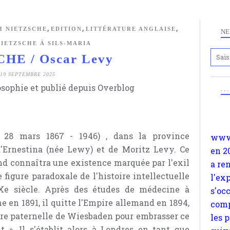
,
,
,
H NIETZSCHE
EDITION
LITTÉRATURE ANGLAISE
NE
IETZSCHE À SILS-MARIA
HE / Oscar Levy
Anc
19 SEPTEMBRE 2025
www.
osophie et publié depuis Overblog
. .
en 2
a re
l'ex
s'oc
 28 mars 1867 - 1946) , dans la province
comp
d'Ernestina (née Lewy) et de Moritz Levy. Ce
les 
nd connaîtra une existence marquée par l'exil
suiv
 figure paradoxale de l'histoire intellectuelle
Surp
e siècle. Après des études de médecine à
méta
e en 1891, il quitte l'Empire allemand en 1894,
avon
re paternelle de Wiesbaden pour embrasser ce
d'em
it ». Il s'établit alors à Londres en tant que