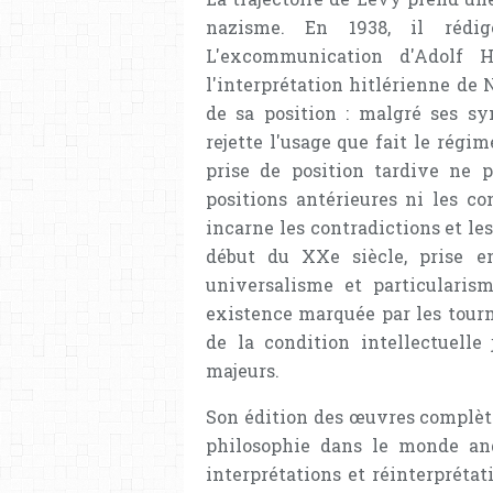
nazisme. En 1938, il rédi
L'excommunication d'Adolf H
l'interprétation hitlérienne de
de sa position : malgré ses sym
rejette l'usage que fait le régi
prise de position tardive ne p
positions antérieures ni les co
incarne les contradictions et le
début du XXe siècle, prise en
universalisme et particularis
existence marquée par les tourm
de la condition intellectuell
majeurs.
Son édition des œuvres complète
philosophie dans le monde an
interprétations et réinterprétat