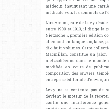
médecin, inaugurant une carriè
médicale vers les sommets de l'
L'œuvre majeure de Levy réside 
entre 1909 et 1913, il dirige la
Nietzsche », première édition c
allemand en langue anglaise, pa
dix-huit volumes. Cette collect
Macmillan, constitue un jalon
nietzschéenne dans le monde a
modifiée en cours de publicat
composition des œuvres, témoi
entreprise éditoriale d'envergur
Levy ne se contente pas de su
devient le moteur de la récept
contre une indifférence génér
antérieurs d'autres pionniers