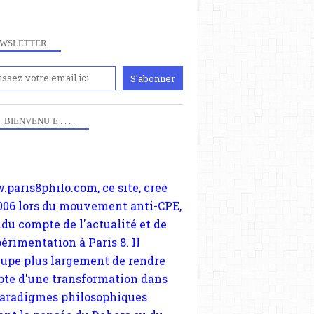
WSLETTER
iennement
paris8philo.com, ce site, créé
 . . BIENVENU·E . . . .
006 lors du mouvement anti-CPE,
ndu compte de l'actualité et de
périmentation à Paris 8. Il
cupe plus largement de rendre
te d'une transformation dans
paradigmes philosophiques
ant la pensée du Dehors ou du
li, omme la nomme les
physiciens classique. Nous
s quant à nous déjà basculé
blée dans la modernité