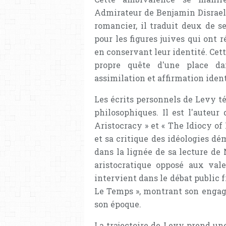
Admirateur de Benjamin Disraeli
romancier, il traduit deux de 
pour les figures juives qui ont r
en conservant leur identité. Cett
propre quête d'une place dan
assimilation et affirmation ident
Les écrits personnels de Levy t
philosophiques. Il est l'auteur
Aristocracy » et « The Idiocy of 
et sa critique des idéologies d
dans la lignée de sa lecture de
aristocratique opposé aux vale
intervient dans le débat public 
Le Temps », montrant son engage
son époque.
La trajectoire de Levy prend u