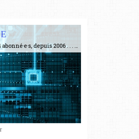
IE
Le plus gros site de philosophie de France ! ABONNEZ-VOUS ! 4115 Articles, 1634 abonné·e·s, depuis 2006 . . . . . . . . 2 852 214 pages vues jusqu'à présent. Prestance et être apte à un plus grand nombre de choses.
T