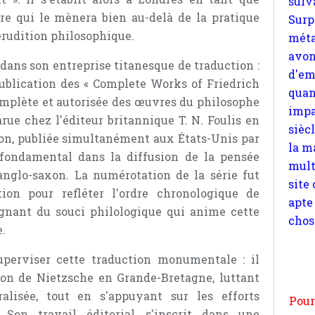
quan
re qui le mènera bien au-delà de la pratique
impa
érudition philosophique.
sièc
dans son entreprise titanesque de traduction :
la m
 publication des « Complete Works of Friedrich
mult
omplète et autorisée des œuvres du philosophe
site
rue chez l'éditeur britannique T. N. Foulis en
apte
ion, publiée simultanément aux États-Unis par
chos
 fondamental dans la diffusion de la pensée
nglo-saxon. La numérotation de la série fut
ion pour refléter l'ordre chronologique de
gnant du souci philologique qui anime cette
e.
Pour
n
perviser cette traduction monumentale : il
moi
ion de Nietzsche en Grande-Bretagne, luttant
par
alisée, tout en s'appuyant sur les efforts
et 
. Son travail éditorial s'inscrit dans une