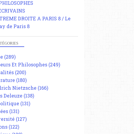
 PHILOSOPHES
 ECRIVAINS
TREME DROITE A PARIS 8 / Le
ay de Paris 8
TÉGORIES
se
(289)
eurs Et Philosophes
(249)
alités
(200)
érature
(180)
drich Nietzsche
(166)
es Deleuze
(138)
olitique
(131)
ées
(131)
ersité
(127)
ons
(122)