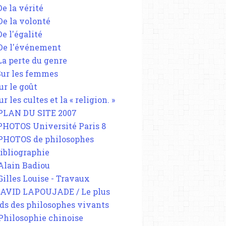
De la vérité
 De la volonté
De l'égalité
 De l'événement
 La perte du genre
 Sur les femmes
ur le goût
ur les cultes et la « religion. »
 PLAN DU SITE 2007
 PHOTOS Université Paris 8
 PHOTOS de philosophes
Bibliographie
 Alain Badiou
 Gilles Louise - Travaux
DAVID LAPOUJADE / Le plus
ds des philosophes vivants
 Philosophie chinoise