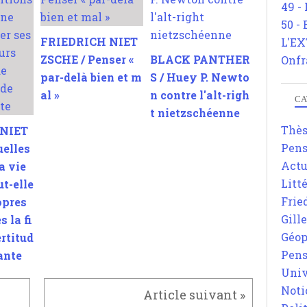
49 -
50 -
FRIEDRICH NIET
L'EX
ZSCHE / Penser «
BLACK PANTHER
Onfr
par-delà bien et m
S / Huey P. Newto
al »
n contre l'alt-righ
CA
t nietzschéenne
Thè
 NIET
Pens
uelles
Actu
a vie
Litt
t-elle
Frie
opres
Gill
s la fi
Géop
ertitud
Pens
ante
Univ
Noti