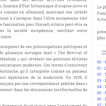
, homme d'État britannique d'origine juive et
Le p
ses romans en allemand, montrant son intérêt
Fran
éussi à s'intégrer dans l'élite européenne tout
Arti
e fascination pour Disraeli éclaire peut-être sa
. . .
s la société européenne, oscillant entre
prés
itaire.
plus
émoignent de ses préoccupations politiques et
PA
 de plusieurs ouvrages dont « The Revival of
Idealism », qui révèlent ses positions élitistes
00 -
émocratiques modernes. Ces textes s'inscrivent
01 - 
 Nietzsche, qu'il interprète comme un penseur
02 -
urs égalitaires de la modernité. En 1935, il
03 -
français par une correspondance publiée dans «
04 -
ment dans les discussions intellectuelles de
05 -
06 -
07 -
ne dimension dramatique avec l'avènement du