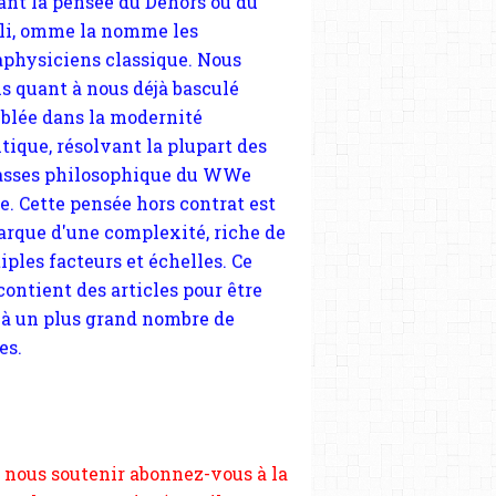
tique, résolvant la plupart des
sses philosophique du WWe
le. Cette pensée hors contrat est
arque d'une complexité, riche de
iples facteurs et échelles. Ce
 contient des articles pour être
 à un plus grand nombre de
es.
 nous soutenir abonnez-vous à la
ewsletter gratuite (2 mails par
s), commentez sans hésitation,
tagez le contenu sur les réseaux
si vous le pouvez faîtes des liens