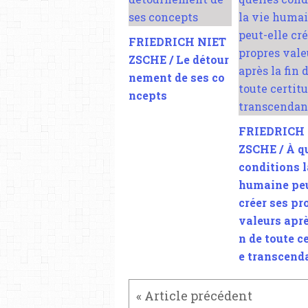
FRIEDRICH NIET
ZSCHE / Le détour
nement de ses co
ncepts
FRIEDRICH
ZSCHE / À q
conditions l
humaine peu
créer ses pr
valeurs aprè
n de toute c
e transcend