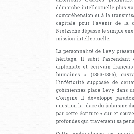
démarche intellectuelle plus va
compréhension et à la transmis
capitale pour l'avenir de la c
Nietzsche dépasse le simple exe
mission intellectuelle.
La personnalité de Levy présent
héritage. Il subit l'ascendant
diplomate et écrivain français 
humaines » (1853-1855), ouvr
l'infériorité supposée de cert
gobiniennes place Levy dans une
d'origine, il développe parad
question la place du judaïsme dan
par cette écriture « sur et souv
profondes qui traversent sa pens
Cette ambivalence se manifes