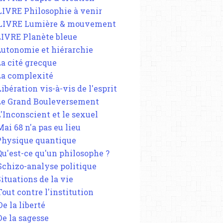
 LIVRE Philosophie à venir
 LIVRE Lumière & mouvement
 LIVRE Planète bleue
 Autonomie et hiérarchie
La cité grecque
 La complexité
Libération vis-à-vis de l'esprit
 Le Grand Bouleversement
L'Inconscient et le sexuel
Mai 68 n'a pas eu lieu
 Physique quantique
 Qu'est-ce qu'un philosophe ?
 Schizo-analyse politique
Situations de la vie
Tout contre l'institution
De la liberté
De la sagesse