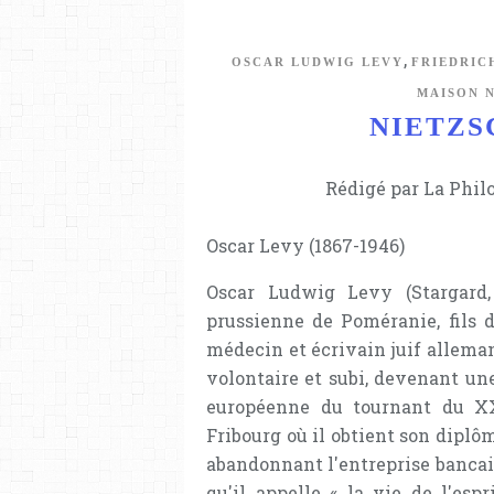
,
OSCAR LUDWIG LEVY
FRIEDRIC
MAISON N
NIETZSC
Rédigé par La Phil
Oscar Levy (1867-1946)
Oscar Ludwig Levy (Stargard,
prussienne de Poméranie, fils 
médecin et écrivain juif allema
volontaire et subi, devenant une
européenne du tournant du XX
Fribourg où il obtient son diplôm
abandonnant l'entreprise bancai
qu'il appelle « la vie de l'espr