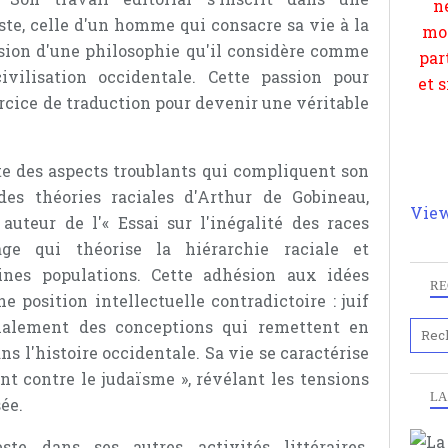
ste, celle d'un homme qui consacre sa vie à la
sion d'une philosophie qu'il considère comme
ivilisation occidentale. Cette passion pour
rcice de traduction pour devenir une véritable
e des aspects troublants qui compliquent son
 des théories raciales d'Arthur de Gobineau,
View
auteur de l'« Essai sur l'inégalité des races
age qui théorise la hiérarchie raciale et
aines populations. Cette adhésion aux idées
RE
 position intellectuelle contradictoire : juif
oxalement des conceptions qui remettent en
s l'histoire occidentale. Sa vie se caractérise
ent contre le judaïsme », révélant les tensions
LA
ée.
te dans ses autres activités littéraires.