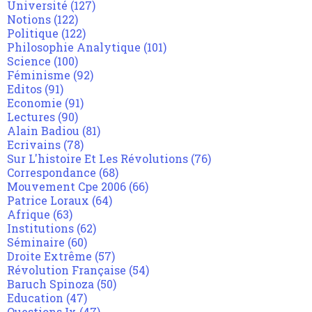
Université
(127)
Notions
(122)
Politique
(122)
Philosophie Analytique
(101)
Science
(100)
Féminisme
(92)
Editos
(91)
Economie
(91)
Lectures
(90)
Alain Badiou
(81)
Ecrivains
(78)
Sur L'histoire Et Les Révolutions
(76)
Correspondance
(68)
Mouvement Cpe 2006
(66)
Patrice Loraux
(64)
Afrique
(63)
Institutions
(62)
Séminaire
(60)
Droite Extrême
(57)
Révolution Française
(54)
Baruch Spinoza
(50)
Education
(47)
Questions Ix
(47)