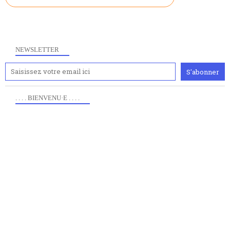
NEWSLETTER
. . . . BIENVENU·E . . . .
Anciennement www.paris8philo.com, ce site, créé en
2006 lors du mouvement anti-CPE, a rendu compte de
l'actualité et de l'expérimentation à Paris 8. Il