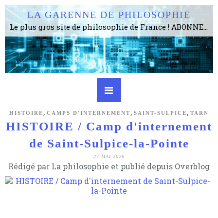
LA GARENNE DE PHILOSOPHIE
Le plus gros site de philosophie de France ! ABONNEZ-VOUS ! 4115 Articles, 1634 abonné·e·s, depuis 2006 . . . . . . . . 2 852 214 pages vues jusqu'à présent. Prestance et être apte à un plus grand nombre de choses.
,
,
,
HISTOIRE
CAMPS D'INTERNEMENT
SAINT-SULPICE
TARN
HISTOIRE / Camp d'internement
de Saint-Sulpice-la-Pointe
27 MAI 2026
Rédigé par La philosophie et publié depuis Overblog