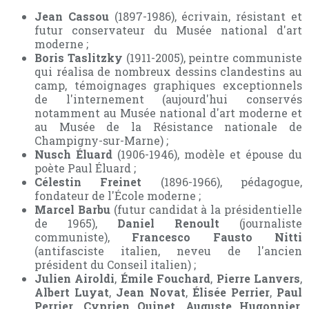
Jean Cassou
(1897-1986), écrivain, résistant et
futur conservateur du Musée national d'art
moderne ;
Boris Taslitzky
(1911-2005), peintre communiste
qui réalisa de nombreux dessins clandestins au
camp, témoignages graphiques exceptionnels
de l'internement (aujourd'hui conservés
notamment au Musée national d'art moderne et
au Musée de la Résistance nationale de
Champigny-sur-Marne) ;
Nusch Éluard
(1906-1946), modèle et épouse du
poète Paul Éluard ;
Célestin Freinet
(1896-1966), pédagogue,
fondateur de l'École moderne ;
Marcel Barbu
(futur candidat à la présidentielle
de 1965),
Daniel Renoult
(journaliste
communiste),
Francesco Fausto Nitti
(antifasciste italien, neveu de l'ancien
président du Conseil italien) ;
Julien Airoldi
,
Émile Fouchard
,
Pierre Lanvers
,
Albert Luyat
,
Jean Novat
,
Élisée Perrier
,
Paul
Perrier
,
Cyprien Quinet
,
Auguste Hugonnier
,