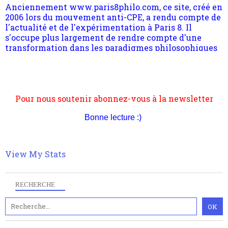
s'occupe plus largement de rendre compte d'une
transformation dans les paradigmes philosophiques
suivant la pensée du Dehors ou du Surpli, omme la
nomme les métaphysiciens classique. Nous avons
quant à nous déjà basculé d'emblée dans la modernité
quantique, résolvant la plupart des impasses
philosophique du WWe siècle. Cette pensée hors
Pour nous soutenir abonnez-vous à la newsletter
contrat est la marque d'une complexité, riche de
gratuite (2 mails par mois), commentez sans
multiples facteurs et échelles. Ce site contient des
hésitation, partagez le contenu sur les réseaux et si
articles pour être apte à un plus grand nombre de
vous le pouvez faîtes des liens depuis votre site.
choses.
Bonne lecture :)
View My Stats
RECHERCHE