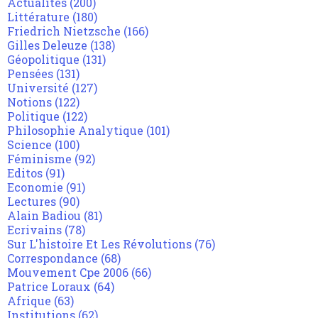
Actualités
(200)
Littérature
(180)
Friedrich Nietzsche
(166)
Gilles Deleuze
(138)
Géopolitique
(131)
Pensées
(131)
Université
(127)
Notions
(122)
Politique
(122)
Philosophie Analytique
(101)
Science
(100)
Féminisme
(92)
Editos
(91)
Economie
(91)
Lectures
(90)
Alain Badiou
(81)
Ecrivains
(78)
Sur L'histoire Et Les Révolutions
(76)
Correspondance
(68)
Mouvement Cpe 2006
(66)
Patrice Loraux
(64)
Afrique
(63)
Institutions
(62)