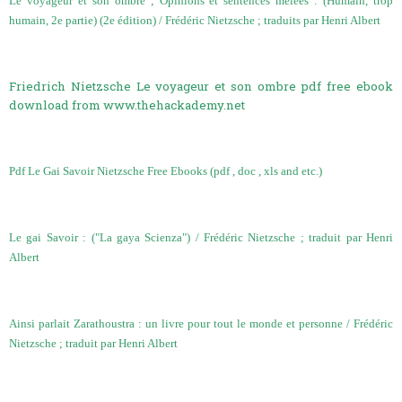
Le voyageur et son ombre ; Opinions et sentences mêlées : (Humain, trop
humain, 2e partie) (2e édition) / Frédéric Nietzsche ; traduits par Henri Albert
Friedrich Nietzsche Le voyageur et son ombre pdf free ebook
download from www.thehackademy.net
Pdf Le Gai Savoir Nietzsche Free Ebooks (pdf , doc , xls and etc.)
Le gai Savoir : ("La gaya Scienza") / Frédéric Nietzsche ; traduit par Henri
Albert
Ainsi parlait Zarathoustra : un livre pour tout le monde et personne / Frédéric
Nietzsche ; traduit par Henri Albert