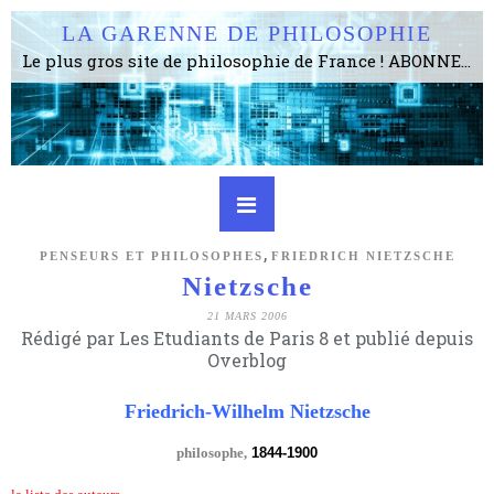
LA GARENNE DE PHILOSOPHIE
Le plus gros site de philosophie de France ! ABONNEZ-VOUS ! 4115 Articles, 1634 abonné·e·s, depuis 2006 . . . . . . . . 2 852 214 pages vues jusqu'à présent. Prestance et être apte à un plus grand nombre de choses.
,
PENSEURS ET PHILOSOPHES
FRIEDRICH NIETZSCHE
Nietzsche
21 MARS 2006
Rédigé par Les Etudiants de Paris 8 et publié depuis
Overblog
Friedrich-Wilhelm Nietzsche
philosophe,
1844-1900