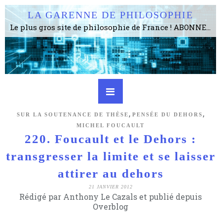
LA GARENNE DE PHILOSOPHIE
Le plus gros site de philosophie de France ! ABONNEZ-VOUS ! 4115 Articles, 1634 abonné·e·s, depuis 2006 . . . . . . . . 2 852 214 pages vues jusqu'à présent. Prestance et être apte à un plus grand nombre de choses.
,
,
SUR LA SOUTENANCE DE THÈSE
PENSÉE DU DEHORS
MICHEL FOUCAULT
220. Foucault et le Dehors :
transgresser la limite et se laisser
attirer au dehors
21 JANVIER 2012
Rédigé par Anthony Le Cazals et publié depuis
Overblog