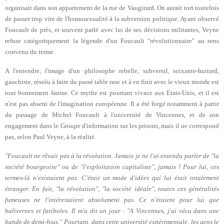
organisait dans son appartement de la rue de Vaugirard. On aurait tort toutefois
de passer trop vite de l'homosexualité à la subversion politique. Ayant observé
Foucault de près, et souvent parlé avec lui de ses décisions militantes, Veyne
refuse catégoriquement la légende d'un Foucault "révolutionnaire" au sens
convenu du terme.
A l'entendre, l'image d'un philosophe rebelle, subversif, soixante-huitard,
gauchiste, résolu à faire du passé table rase et à en finir avec le vieux monde est
tout bonnement fausse. Ce mythe est pourtant vivace aux Etats-Unis, et il est
n'est pas absent de l'imagination européenne. Il a été forgé notamment à partir
du passage de Michel Foucault à l'université de Vincennes, et de son
engagement dans le Groupe d'information sur les prisons, mais il ne correspond
pas, selon Paul Veyne, à la réalité.
"Foucault ne rêvait pas à la révolution. Jamais je ne l'ai entendu parler de "la
société bourgeoise" ou de "l'exploitation capitaliste", jamais ! Pour lui, ces
termes-là n'existaient pas. C'était un mode d'idées qui lui était totalement
étranger. En fait, "la révolution", "la société idéale", toutes ces généralités
fumeuses ne l'intéressaient absolument pas. Ce n'étaient pour lui que
balivernes et fariboles. Il m'a dit un jour :
"A Vincennes, j'ai vécu dans une
bande de demi-fous." Pourtant, dans cette université expérimentale, les gens le