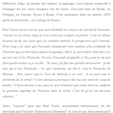
différence d'âge, au monde des maîtres. Longtemps, leurs séjours respectifs à
l'étranger les ont tenus éloignés l'un de l'autre. Foucault était en Suède, en
Pologne, en Tunisie, Veyne à Rome. C'est seulement dans les années 1970
qu'ils se retrouvent... au Collège de France.
Paul Veyne avoue n'avoir pas saisi d'emblée les enjeux du travail de Foucault.
"J'avais lu ses livres, mais je n'en avais pas compris la portée. C'est en allant
écouter un de ses cours que j'ai soudain entrevu la perspective qu'il ouvrait.
D'un coup, j'ai saisi que Foucault inaugurait cette analyse plus profonde de
l'histoire que je cherchais depuis longtemps. Alors, je suis rentré chez moi et je
me suis mis à lire Nietzsche. Un soir, Foucault m'appelle, à Aix, pour je ne sais
plus quelle raison et je lui dis : "Tu sais, j'ai fait une grande découverte : je me
suis mis à lire Nietzsche. - Ce qui t'intéresse, me dit-il, c'est le Nietzsche de
Deleuze - Non, parce que le livre de Deleuze a un tort : il ne pose pas le
problème de la vérité !" Cette phrase a provoqué chez lui une sorte de coup de
foudre ! J'étais devenu à ses yeux le seul historien qui avait entrevu combien
la question suprême de l'histoire était la vérité. C'est là qu'on est devenus
copains..."
Assez
"copains"
pour que Paul Veyne, notoirement hétérosexuel, ait été
proclamé par Foucault "homosexuel d'honneur" et convié aux discussions qu'il