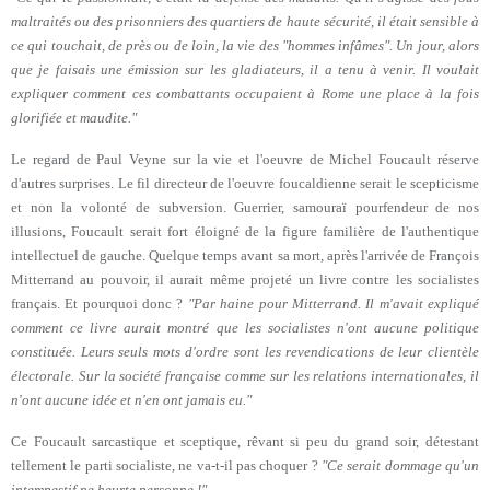
maltraités ou des prisonniers des quartiers de haute sécurité, il était sensible à
ce qui touchait, de près ou de loin, la vie des "hommes infâmes". Un jour, alors
que je faisais une émission sur les gladiateurs, il a tenu à venir. Il voulait
expliquer comment ces combattants occupaient à Rome une place à la fois
glorifiée et maudite."
Le regard de Paul Veyne sur la vie et l'oeuvre de Michel Foucault réserve
d'autres surprises. Le fil directeur de l'oeuvre foucaldienne serait le scepticisme
et non la volonté de subversion. Guerrier, samouraï pourfendeur de nos
illusions, Foucault serait fort éloigné de la figure familière de l'authentique
intellectuel de gauche. Quelque temps avant sa mort, après l'arrivée de François
Mitterrand au pouvoir, il aurait même projeté un livre contre les socialistes
français. Et pourquoi donc ?
"Par haine pour Mitterrand. Il m'avait expliqué
comment ce livre aurait montré que les socialistes n'ont aucune politique
constituée. Leurs seuls mots d'ordre sont les revendications de leur clientèle
électorale. Sur la société française comme sur les relations internationales, il
n'ont aucune idée et n'en ont jamais eu."
Ce Foucault sarcastique et sceptique, rêvant si peu du grand soir, détestant
tellement le parti socialiste, ne va-t-il pas choquer ?
"Ce serait dommage qu'un
intempestif ne heurte personne !"