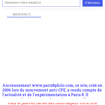
. . . . BIENVENU·E . . . .
Anciennement www.paris8philo.com, ce site, créé en
2006 lors du mouvement anti-CPE, a rendu compte de
l'actualité et de l'expérimentation à Paris 8. Il
s'occupe plus largement de rendre compte d'une
transformation dans les paradigmes philosophiques
suivant la pensée du Dehors ou du Surpli, omme la
nomme les métaphysiciens classique. Nous avons