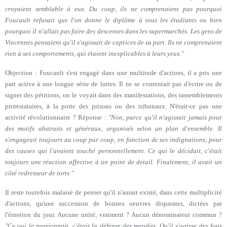
croyaient semblable à eux. Du coup, ils ne comprenaient pas pourquoi
Foucault refusait que l'on donne le diplôme à tous les étudiants ou bien
pourquoi il n'allait pas faire des descentes dans les supermarchés. Les gens de
Vincennes pensaient qu'il s'agissait de caprices de sa part. Ils ne comprenaient
rien à ses comportements, qui étaient inexplicables à leurs yeux."
Objection : Foucault s'est engagé dans une multitude d'actions, il a pris une
part active à une longue série de luttes. Il ne se contentait pas d'écrire ou de
signer des pétitions, on le voyait dans des manifestations, des rassemblements
protestataires, à la porte des prisons ou des tribunaux. N'était-ce pas une
activité révolutionnaire ? Réponse :
"Non, parce qu'il n'agissait jamais pour
des motifs abstraits et généraux, organisés selon un plan d'ensemble. Il
s'engageait toujours au coup par coup, en fonction de ses indignations, pour
des causes qu
i l'avaient touché per
sonnellement. Ce qui le décidait, c'était
toujours une réaction affective à un point de détail. Finalement, il avait un
côté redresseur de torts."
Il reste toutefois malaisé de penser qu'il n'aurait existé, dans cette multiplicité
d'actions, qu'une succession de bonnes oeuvres disparates, dictées par
l'émotion du jour. Aucune unité, vraiment ? Aucun dénominateur commun ?
"Ce qui le passionnait, c'était la défense des maudits. Qu'il s'agisse des fous