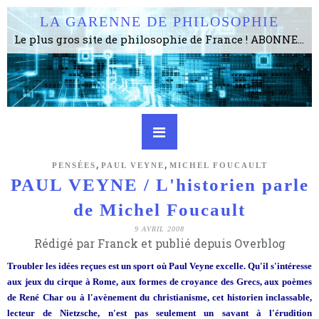
LA GARENNE DE PHILOSOPHIE
Le plus gros site de philosophie de France ! ABONNEZ-VOUS ! 4115 Articles, 1634 abonné·e·s, depuis 2006 . . . . . . . . 2 852 214 pages vues jusqu'à présent. Prestance et être apte à un plus grand nombre de choses.
,
,
PENSÉES
PAUL VEYNE
MICHEL FOUCAULT
PAUL VEYNE / L'historien parle
de Michel Foucault
9 AVRIL 2008
Rédigé par Franck et publié depuis Overblog
Troubler les idées reçues est un sport où Paul Veyne excelle. Qu'il s'intéresse
aux jeux du cirque à Rome, aux formes de croyance des Grecs, aux poèmes
de René Char ou à l'avènement du christianisme, cet historien inclassable,
lecteur de Nietzsche, n'est pas seulement un savant à l'érudition