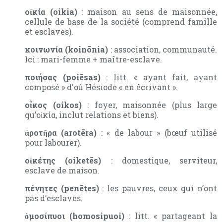
οἰκία (oikia)
: maison au sens de maisonnée,
cellule de base de la société (comprend famille
et esclaves).
κοινωνία (koinōnia)
: association, communauté.
Ici : mari-femme + maître-esclave.
ποιήσας (poiēsas)
: litt. « ayant fait, ayant
composé » d'où Hésiode « en écrivant ».
οἶκος (oikos)
: foyer, maisonnée (plus large
qu’οἰκία, inclut relations et biens).
ἀροτῆρα (arotēra)
: « de labour » (bœuf utilisé
pour labourer).
οἰκέτης (oiketēs)
: domestique, serviteur,
esclave de maison.
πένητες (penētes)
: les pauvres, ceux qui n’ont
pas d’esclaves.
ὁμοσίπυοι (homosipuoi)
: litt. « partageant la