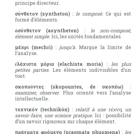
principe directeur.
σύνθετον (syntheton)
:
le composé
. Ce qui est
formé d’éléments.
ἀσύνθετον (asyntheton)
:
le non-composé,
élément simple
. Ici, les unités fondamentales.
μέχρι (mechri)
:
jusqu’à
. Marque la limite de
l’analyse.
ἐλάχιστα μόρια (elachista moria)
:
les plus
petites parties
. Les éléments indivisibles d’un
tout.
σκοποῦντες (skopountes, de σκοπέω)
:
examiner, observer
. Plus orienté vers l’analyse
intellectuelle.
τεχνικόν (technikón)
:
relatif à une τέχνη, un
savoir-faire, une science pratique
. Ici : possibilité
d’un savoir rigoureux sur chaque élément.
πράγματα φυόμενα (pragmata phuomena)
:
les