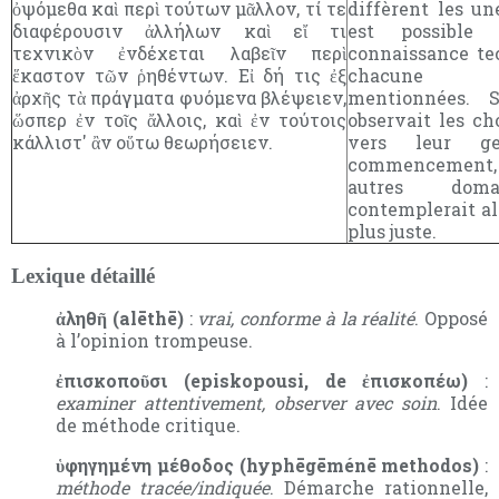
ὀψόμεθα καὶ περὶ τούτων μᾶλλον, τί τε
diffèrent les une
διαφέρουσιν ἀλλήλων καὶ εἴ τι
est possible 
τεχνικὸν ἐνδέχεται λαβεῖν περὶ
connaissance te
ἕκαστον τῶν ῥηθέντων. Εἰ δή τις ἐξ
chacune d
ἀρχῆς τὰ πράγματα φυόμενα βλέψειεν,
mentionnées. 
ὥσπερ ἐν τοῖς ἄλλοις, καὶ ἐν τούτοις
observait les ch
κάλλιστ' ἂν οὕτω θεωρήσειεν.
vers leur g
commencement
autres dom
contemplerait al
plus juste.
Lexique détaillé
ἀληθῆ (alēthē)
:
vrai, conforme à la réalité
. Opposé
à l’opinion trompeuse.
ἐπισκοποῦσι (episkopousi, de ἐπισκοπέω)
:
examiner attentivement, observer avec soin
. Idée
de méthode critique.
ὑφηγημένη μέθοδος (hyphēgēménē methodos)
:
méthode tracée/indiquée
. Démarche rationnelle,