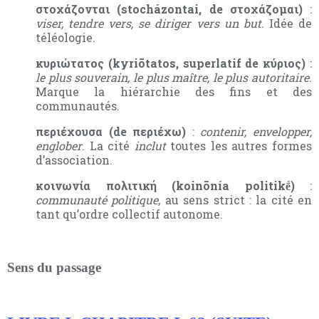
στοχάζονται (stocházontai, de στοχάζομαι)
:
viser, tendre vers, se diriger vers un but
. Idée de
téléologie.
κυριώτατος (kyriōtatos, superlatif de κύριος)
:
le plus souverain, le plus maître, le plus autoritaire
.
Marque la hiérarchie des fins et des
communautés.
περιέχουσα (de περιέχω)
:
contenir, envelopper,
englober
. La cité
inclut
toutes les autres formes
d’association.
κοινωνία πολιτική (koinōnía politikḗ)
:
communauté politique
, au sens strict : la cité en
tant qu’ordre collectif autonome.
Sens du passage