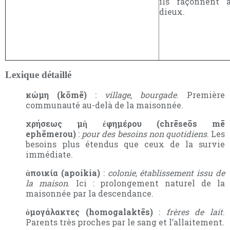
ils façonnent 
dieux.
Lexique détaillé
κώμη (kōmē)
:
village, bourgade
. Première
communauté au-delà de la maisonnée.
χρήσεως μὴ ἐφημέρου (chrēseōs mē
ephēmerou)
:
pour des besoins non quotidiens
. Les
besoins plus étendus que ceux de la survie
immédiate.
ἀποικία (apoikia)
:
colonie, établissement issu de
la maison
. Ici : prolongement naturel de la
maisonnée par la descendance.
ὁμογάλακτες (homogalaktēs)
:
frères de lait
.
Parents très proches par le sang et l’allaitement.