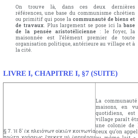
On trouve là, dans ces deux dernières
références, une base du communisme chrétien
ou primitif qui pose la
communauté de biens et
de travaux
. Plus largement se pose ici la
base
de la pensée aristotélicienne
: le foyer, la
maisonnée est l’élément premier de toute
organisation politique, antérieure au village et à
la cité.
LIVRE I, CHAPITRE I, §7 (SUITE)
La communauté 
maisons, en v
quotidiens, est
village paraît êt
une colonie de 
§ 7. Ἡ δ' ἐκ πλειόνων οἰκιῶν κοινωνία
ceux qu’on appell
πρώτη χρήσεως ἕνεκεν μὴ ἐφημέρου
au même lait »,