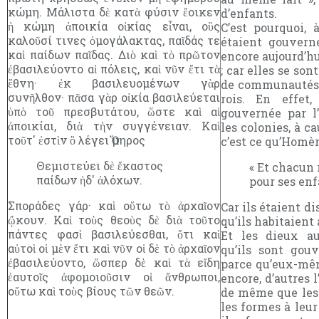
κώμη. Μάλιστα δὲ κατὰ φύσιν ἔοικεν
d’enfants.
ἡ κώμη ἀποικία οἰκίας εἶναι, οὓς
C’est pourquoi, à
καλοῦσί τινες ὁμογάλακτας, παῖδάς τε
étaient gouverné
καὶ παίδων παῖδας. Διὸ καὶ τὸ πρῶτον
encore aujourd’hu
ἐβασιλεύοντο αἱ πόλεις, καὶ νῦν ἔτι τὰ
; car elles se son
ἔθνη· ἐκ βασιλευομένων γὰρ
de communautés 
συνῆλθον· πᾶσα γὰρ οἰκία βασιλεύεται
rois. En effet
ὑπὸ τοῦ πρεσβυτάτου, ὥστε καὶ αἱ
gouvernée par l’
ἀποικίαι, διὰ τὴν συγγένειαν. Καὶ
les colonies, à ca
τοῦτ' ἐστὶν ὃ λέγει Ὅμηρος
c’est ce qu’Homère
Θεμιστεύει δὲ ἕκαστος
« Et chacun 
παίδων ἠδ' ἀλόχων.
pour ses enf
Σποράδες γάρ· καὶ οὕτω τὸ ἀρχαῖον
Car ils étaient di
ᾤκουν. Καὶ τοὺς θεοὺς δὲ διὰ τοῦτο
qu’ils habitaient 
πάντες φασὶ βασιλεύεσθαι, ὅτι καὶ
Et les dieux au
αὐτοὶ οἱ μὲν ἔτι καὶ νῦν οἱ δὲ τὸ ἀρχαῖον
qu’ils sont gouv
ἐβασιλεύοντο, ὥσπερ δὲ καὶ τὰ εἴδη
parce qu’eux-mêm
ἑαυτοῖς ἀφομοιοῦσιν οἱ ἄνθρωποι,
encore, d’autres l
οὕτω καὶ τοὺς βίους τῶν θεῶν.
de même que le
les formes à leur