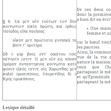
De ces deux co
donc la première
a bien dit en écri
§ 6. Ἐκ μὲν οὖν τούτων τῶν δύο
κοινωνιῶν οἰκία πρώτη, καὶ ὀρθῶς
« Une maiso
Ἡσίοδος εἶπε ποιήσας
femme et un 
οἶκον μὲν πρώτιστα γυναῖκά τε
car le bœuf tient
βοῦν τ' ἀροτῆρα
les pauvres.
Ainsi, la communa
Ωδ ὁ γὰρ βοῦς ἀντ' οἰκέτου τοῖς
vue de la vie q
πένησίν ἐστιν. Ἡ μὲν οὖν εἰς πᾶσαν
nature la maison,
ἡμέραν συνεστηκυῖα κοινωνία κατὰ
ceux que Cha
φύσιν οἶκός ἐστιν, οὓς Χαρώνδας μὲν
partageant le mê
καλεῖ ὁμοσιπύους, Ἐπιμενίδης δὲ ὁ
et qu’Épiménide 
Κρὴς ὁμοκάπους.
partageant la mê
Lexique détaillé