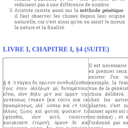
réduisent pas à une différence de nombre.
Aristote insiste aussi sur la
méthode
génétique
:
il faut observer les choses depuis leur origine
naturelle, car c’est ainsi qu’on en saisit le mieux
la nature et la finalité.
LIVRE I, CHAPITRE I, §4 (SUITE)
Il est nécessaire
en premier ceux
exister l’un s
§ 4. Ἀνάγκη δὴ πρῶτον συνδυάζεσθαι
exemple, la fem
τοὺς ἄνευ ἀλλήλων μὴ δυναμένους
vue de la générat
εἶναι, οἷον θῆλυ μὲν καὶ ἄρρεν τῆς
choix délibéré,
γενέσεως ἕνεκεν (καὶ τοῦτο οὐκ ἐκ
chez les autr
προαιρέσεως, ἀλλ' ὥσπερ καὶ ἐν τοῖς
plantes, c’est 
ἄλλοις ζῴοις καὶ φυτοῖς φυσικὸν τὸ
laisser après soi
ἐφίεσθαι, οἷον αὐτό, τοιοῦτον
soi-même) ; et a
καταλιπεῖν ἕτερον), ἄρχον δὲ καὶ
l’ordonné par n