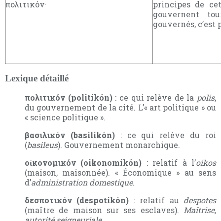
πολιτικόν·
principes de cet
gouvernent to
gouvernés, c’est 
Lexique détaillé
πολιτικόν (politikón)
: ce qui relève de la
polis
,
du gouvernement de la cité. L’« art politique » ou
« science politique ».
βασιλικόν (basilikón)
: ce qui relève du roi
(
basileus
). Gouvernement monarchique.
οἰκονομικόν (oikonomikón)
: relatif à l’
oikos
(maison, maisonnée). « Économique » au sens
d’
administration domestique
.
δεσποτικόν (despotikón)
: relatif au
despotes
(maître de maison sur ses esclaves).
Maîtrise,
autorité seigneuriale
.