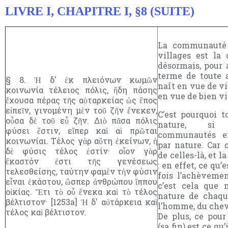
LIVRE I, CHAPITRE I, §8 (SUITE)
La communauté 
villages est la 
désormais, pour a
terme de toute a
§ 8. Ἡ δ' ἐκ πλειόνων κωμῶν
naît en vue de vi
κοινωνία τέλειος πόλις, ἤδη πάσης
en vue de bien vi
ἔχουσα πέρας τῆς αὐταρκείας ὡς ἔπος
εἰπεῖν, γινομένη μὲν τοῦ ζῆν ἕνεκεν,
C’est pourquoi t
οὖσα δὲ τοῦ εὖ ζῆν. Διὸ πᾶσα πόλις
nature, si 
φύσει ἔστιν, εἴπερ καὶ αἱ πρῶται
communautés ex
κοινωνίαι. Τέλος γὰρ αὕτη ἐκείνων, ἡ
par nature. Car c
δὲ φύσις τέλος ἐστίν· οἷον γὰρ
de celles-là, et l
ἕκαστόν ἐστι τῆς γενέσεως
: en effet, ce qu
τελεσθείσης, ταύτην φαμὲν τὴν φύσιν
fois l’achèvemen
εἶναι ἑκάστου, ὥσπερ ἀνθρώπου ἵππου
c’est cela que 
οἰκίας. Ἔτι τὸ οὗ ἕνεκα καὶ τὸ τέλος
nature de chaq
βέλτιστον· [1253a] Ἡ δ' αὐτάρκεια καὶ
l’homme, du chev
τέλος καὶ βέλτιστον.
De plus, ce pour
(sa fin) est ce qu’