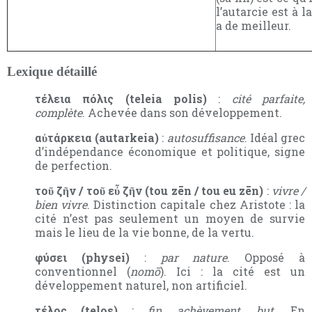
l’autarcie est à la
a de meilleur.
Lexique détaillé
τέλεια πόλις (teleia polis)
:
cité parfaite,
complète
. Achevée dans son développement.
αὐτάρκεια (autarkeia)
:
autosuffisance
. Idéal grec
d’indépendance économique et politique, signe
de perfection.
τοῦ ζῆν / τοῦ εὖ ζῆν (tou zēn / tou eu zēn)
:
vivre /
bien vivre
. Distinction capitale chez Aristote : la
cité n’est pas seulement un moyen de survie
mais le lieu de la vie bonne, de la vertu.
φύσει (physei)
:
par nature
. Opposé à
conventionnel (
nomō
). Ici : la cité est un
développement naturel, non artificiel.
τέλος (telos)
:
fin, achèvement, but
. En