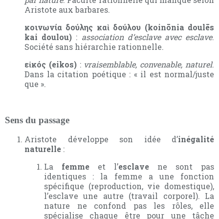
Aristote aux barbares.
κοινωνία δούλης καὶ δούλου (koinōnia doulēs
kai doulou)
:
association d’esclave avec esclave
.
Société sans hiérarchie rationnelle.
εἰκός (eikos)
:
vraisemblable, convenable, naturel
.
Dans la citation poétique : « il est normal/juste
que ».
Sens du passage
Aristote développe son idée d’
inégalité
naturelle
:
La
femme
et l’
esclave
ne sont pas
identiques : la femme a une fonction
spécifique (reproduction, vie domestique),
l’esclave une autre (travail corporel). La
nature ne confond pas les rôles, elle
spécialise chaque être pour une tâche