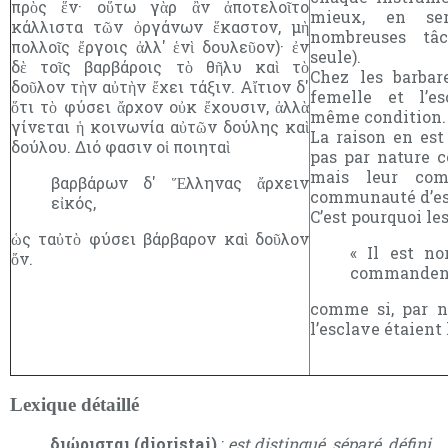
πρὸς ἕν· οὕτω γὰρ ἂν ἀποτελοῖτο
mieux, en se
κάλλιστα τῶν ὀργάνων ἕκαστον, μὴ
nombreuses tâ
πολλοῖς ἔργοις ἀλλ' ἑνὶ δουλεῦον)· ἐν
seule).
δὲ τοῖς βαρβάροις τὸ θῆλυ καὶ τὸ
Chez les barbar
δοῦλον τὴν αὐτὴν ἔχει τάξιν. Αἴτιον δ'
femelle et l’e
ὅτι τὸ φύσει ἄρχον οὐκ ἔχουσιν, ἀλλὰ
même condition.
γίνεται ἡ κοινωνία αὐτῶν δούλης καὶ
La raison en est
δούλου. Διό φασιν οἱ ποιηταὶ
pas par nature 
mais leur co
βαρβάρων δ' Ἕλληνας ἄρχειν
communauté d’es
εἰκός,
C’est pourquoi les
ὡς ταὐτὸ φύσει βάρβαρον καὶ δοῦλον
« Il est n
ὄν.
commandent
comme si, par na
l’esclave étaient
Lexique détaillé
διώρισται (dioristai)
:
est distingué, séparé, défini
.