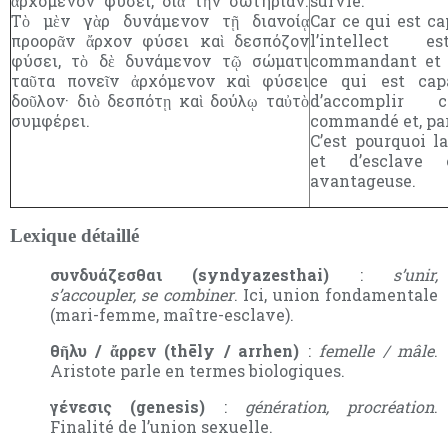
ἀρχόμενον φύσει, διὰ τὴν σωτηρίαν.
survie.
Τὸ μὲν γὰρ δυνάμενον τῇ διανοίᾳ
Car ce qui est ca
προορᾶν ἄρχον φύσει καὶ δεσπόζον
l’intellect 
φύσει, τὸ δὲ δυνάμενον τῷ σώματι
commandant et m
ταῦτα πονεῖν ἀρχόμενον καὶ φύσει
ce qui est capa
δοῦλον· διὸ δεσπότῃ καὶ δούλῳ ταὐτὸ
d’accomplir 
συμφέρει.
commandé et, par
C’est pourquoi l
et d’esclave 
avantageuse.
Lexique détaillé
συνδυάζεσθαι (syndyazesthai)
:
s’unir,
s’accoupler, se combiner
. Ici, union fondamentale
(mari-femme, maître-esclave).
θῆλυ / ἄρρεν (thēly / arrhen)
:
femelle / mâle
.
Aristote parle en termes biologiques.
γένεσις (genesis)
:
génération, procréation
.
Finalité de l’union sexuelle.