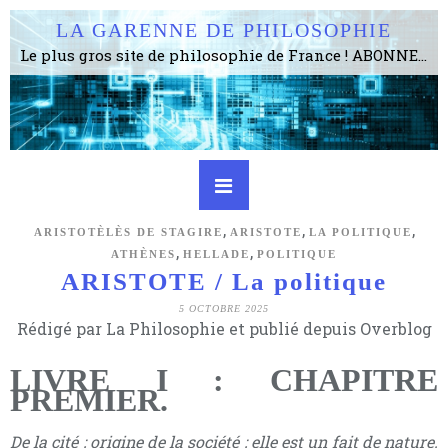
LA GARENNE DE PHILOSOPHIE
Le plus gros site de philosophie de France ! ABONNEZ-VOUS ! 4115 Articles, 1634 abonné·e·s, depuis 2006 . . . . . . . . 2 852 214 pages vues jusqu'à présent. Prestance et être apte à un plus grand nombre de choses.
,
,
,
ARISTOTÈLÈS DE STAGIRE
ARISTOTE
LA POLITIQUE
,
,
ATHÈNES
HELLADE
POLITIQUE
ARISTOTE / La politique
5 OCTOBRE 2025
Rédigé par La Philosophie et publié depuis Overblog
LIVRE I : CHAPITRE
PREMIER.
De la cité ; origine de la société ; elle est un fait de nature.