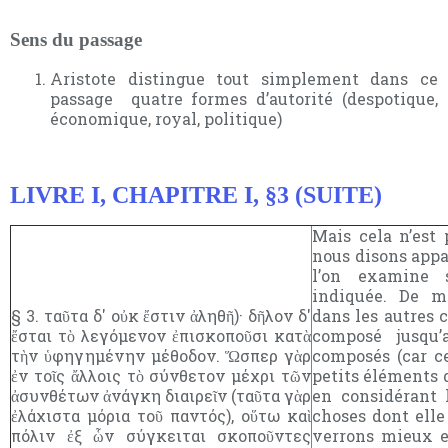
Sens du passage
Aristote distingue tout simplement dans ce
passage quatre formes d’autorité (despotique,
économique, royal, politique)
LIVRE I, CHAPITRE I, §3 (SUITE)
Mais cela n’est 
nous disons appa
l’on examine 
indiquée. De m
§ 3. ταῦτα δ' οὐκ ἔστιν ἀληθῆ)· δῆλον δ'
dans les autres c
ἔσται τὸ λεγόμενον ἐπισκοποῦσι κατὰ
composé jusqu
τὴν ὑφηγημένην μέθοδον. Ὥσπερ γὰρ
composés (car ce
ἐν τοῖς ἄλλοις τὸ σύνθετον μέχρι τῶν
petits éléments d
ἀσυνθέτων ἀνάγκη διαιρεῖν (ταῦτα γὰρ
en considérant l
ἐλάχιστα μόρια τοῦ παντός), οὕτω καὶ
choses dont elle
πόλιν ἐξ ὧν σύγκειται σκοποῦντες
verrons mieux e