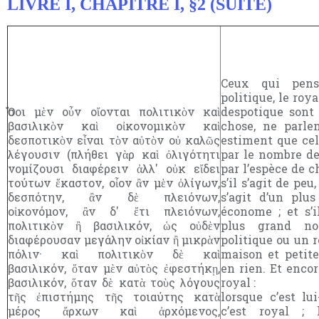
LIVRE I, CHAPITRE I, §2 (SUITE)
Ceux qui pen
politique, le roya
Ὅσοι μὲν οὖν οἴονται πολιτικὸν καὶ
despotique sont
βασιλικὸν καὶ οἰκονομικὸν καὶ
chose, ne parlen
δεσποτικὸν εἶναι τὸν αὐτὸν οὐ καλῶς
estiment que cel
λέγουσιν (πλήθει γὰρ καὶ ὀλιγότητι
par le nombre de
νομίζουσι διαφέρειν ἀλλ' οὐκ εἴδει
par l’espèce de c
τούτων ἕκαστον, οἷον ἂν μὲν ὀλίγων,
s’il s’agit de peu,
δεσπότην, ἂν δὲ πλειόνων,
s’agit d’un plu
οἰκονόμον, ἂν δ' ἔτι πλειόνων,
économe ; et s’i
πολιτικὸν ἢ βασιλικόν, ὡς οὐδὲν
plus grand n
διαφέρουσαν μεγάλην οἰκίαν ἢ μικρὰν
politique ou un 
πόλιν· καὶ πολιτικὸν δὲ καὶ
maison et petite
βασιλικόν, ὅταν μὲν αὐτὸς ἐφεστήκῃ,
en rien. Et encor
βασιλικόν, ὅταν δὲ κατὰ τοὺς λόγους
royal :
τῆς ἐπιστήμης τῆς τοιαύτης κατὰ
lorsque c’est lu
μέρος ἄρχων καὶ ἀρχόμενος,
c’est royal ; 