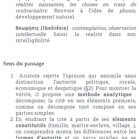
réalités naissantes, les choses en train de
croître/naître
. Renvoie à l’idée de
phusis
,
développement naturel.
θεωρῆσις (theōrēsis)
:
contemplation, observation
intellectuelle
. Saisir la réalité dans son
intelligibilité.
Sens du passage
Aristote rejette l’opinion qui assimile sans
distinction l’autorité politique, royale,
économique et despotique (§2). Pour montrer la
vérité, il propose une
méthode analytique
:
décomposer la cité en ses éléments premiers,
comme on décompose tout composé en ses
parties simples.
En étudiant la cité à partir de ses
éléments
constitutifs
(famille, maître-esclave, village…),
on comprendra mieux les différences entre les
f
ormes d’autorité
et on verra qu’elles ne se