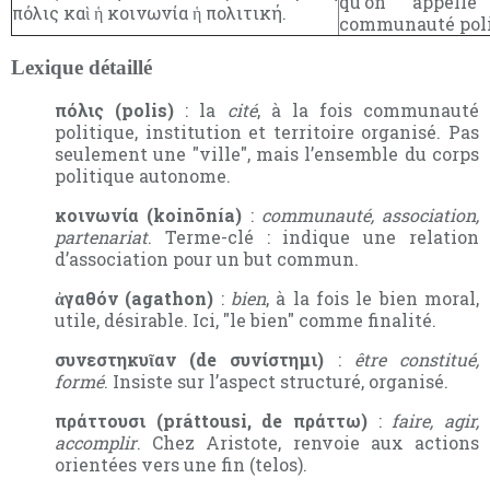
qu’on appell
πόλις καὶ ἡ κοινωνία ἡ πολιτική.
communauté poli
Lexique détaillé
πόλις (polis)
: la
cité
, à la fois communauté
politique, institution et territoire organisé. Pas
seulement une "ville", mais l’ensemble du corps
politique autonome.
κοινωνία (koinōnía)
:
communauté, association,
partenariat
. Terme-clé : indique une relation
d’association pour un but commun.
ἀγαθόν (agathon)
:
bien
, à la fois le bien moral,
utile, désirable. Ici, "le bien" comme finalité.
συνεστηκυῖαν (de συνίστημι)
:
être constitué,
formé
. Insiste sur l’aspect structuré, organisé.
πράττουσι (práttousi, de πράττω)
:
faire, agir,
accomplir
. Chez Aristote, renvoie aux actions
orientées vers une fin (telos).