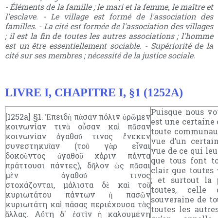
- Éléments de la famille ; le mari et la femme, le maître et
l'esclave. - Le village est formé de l'association des
familles. - La cité est formée de l'association des villages
; il est la fin de toutes les autres associations ; l'homme
est un être essentiellement sociable. - Supériorité de la
cité sur ses membres ; nécessité de la justice sociale.
LIVRE I, CHAPITRE I, §1 (1252A)
Puisque nous vo
[1252a] §1. Ἐπειδὴ πᾶσαν πόλιν ὁρῶμεν
est une certaine
κοινωνίαν τινὰ οὖσαν καὶ πᾶσαν
toute communaut
κοινωνίαν ἀγαθοῦ τινος ἕνεκεν
vue d’un certain
συνεστηκυῖαν (τοῦ γὰρ εἶναι
vue de ce qui leu
δοκοῦντος ἀγαθοῦ χάριν πάντα
que tous font to
πράττουσι πάντες), δῆλον ὡς πᾶσαι
clair que toutes
μὲν ἀγαθοῦ τινος
; et surtout la
στοχάζονται, μάλιστα δὲ καὶ τοῦ
toutes, celle
κυριωτάτου πάντων ἡ πασῶν
souveraine de to
κυριωτάτη καὶ πάσας περιέχουσα τὰς
toutes les autres
ἄλλας. Αὕτη δ' ἐστὶν ἡ καλουμένη