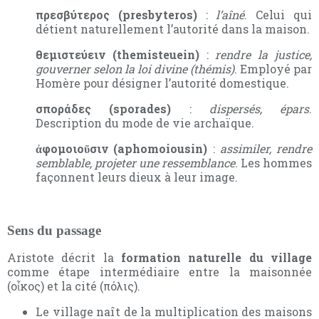
πρεσβύτερος (presbyteros)
:
l’aîné
. Celui qui
détient naturellement l’autorité dans la maison.
θεμιστεύειν (themisteuein)
:
rendre la justice,
gouverner selon la loi divine (thémis)
. Employé par
Homère pour désigner l’autorité domestique.
σποράδες (sporades)
:
dispersés, épars
.
Description du mode de vie archaïque.
ἀφομοιοῦσιν (aphomoiousin)
:
assimiler, rendre
semblable, projeter une ressemblance
. Les hommes
façonnent leurs dieux à leur image.
Sens du passage
Aristote décrit la
formation naturelle du village
comme étape intermédiaire entre la maisonnée
(οἶκος) et la cité (πόλις).
Le village naît de la multiplication des maisons