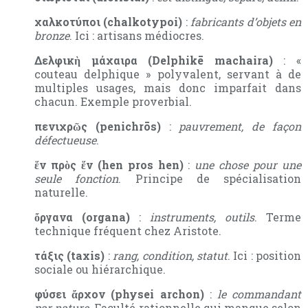
χαλκοτύποι (chalkotypoi)
:
fabricants d’objets en
bronze
. Ici : artisans médiocres.
Δελφικὴ μάχαιρα (Delphikē machaira)
: «
couteau delphique » polyvalent, servant à de
multiples usages, mais donc imparfait dans
chacun. Exemple proverbial.
πενιχρῶς (penichrōs)
:
pauvrement, de façon
défectueuse
.
ἕν πρὸς ἕν (hen pros hen)
:
une chose pour une
seule fonction
. Principe de spécialisation
naturelle.
ὄργανα (organa)
:
instruments, outils
. Terme
technique fréquent chez Aristote.
τάξις (taxis)
:
rang, condition, statut
. Ici : position
sociale ou hiérarchique.
φύσει ἄρχον (physei archon)
:
le commandant
par nature
. Faculté rationnelle qui manque selon