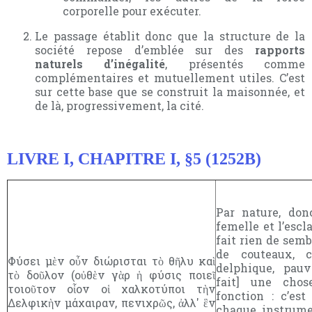
corporelle pour exécuter.
Le passage établit donc que la structure de la
société repose d’emblée sur des
rapports
naturels d’inégalité
, présentés comme
complémentaires et mutuellement utiles. C’est
sur cette base que se construit la maisonnée, et
de là, progressivement, la cité.
LIVRE I, CHAPITRE I, §5 (1252B)
Par nature, donc
femelle et l’escl
fait rien de semb
de couteaux, 
Φύσει μὲν οὖν διώρισται τὸ θῆλυ καὶ
delphique, pauv
τὸ δοῦλον (οὐθὲν γὰρ ἡ φύσις ποιεῖ
fait] une cho
τοιοῦτον οἷον οἱ χαλκοτύποι τὴν
fonction : c’est
Δελφικὴν μάχαιραν, πενιχρῶς, ἀλλ' ἓν
chaque instrumen