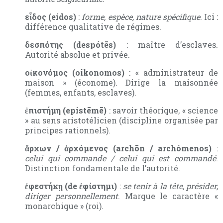
εἶδος (eidos)
:
forme, espèce, nature spécifique
. Ici :
différence qualitative de régimes.
δεσπότης (despótēs)
: maître d’esclaves.
Autorité absolue et privée.
οἰκονόμος (oikonomos)
: « administrateur de
maison » (économe). Dirige la maisonnée
(femmes, enfants, esclaves).
ἐπιστήμη (epistēmē)
: savoir théorique, « science
» au sens aristotélicien (discipline organisée par
principes rationnels).
ἄρχων / ἀρχόμενος (archōn / archómenos)
:
celui qui commande / celui qui est commandé
.
Distinction fondamentale de l’autorité.
ἐφεστήκῃ (de ἐφίστημι)
:
se tenir à la tête, présider,
diriger personnellement
. Marque le caractère «
monarchique » (roi).