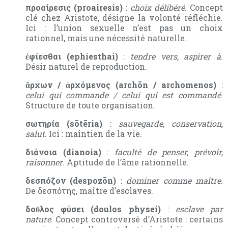
προαίρεσις (proairesis)
:
choix délibéré
. Concept
clé chez Aristote, désigne la volonté réfléchie.
Ici : l’union sexuelle n’est pas un choix
rationnel, mais une nécessité naturelle.
ἐφίεσθαι (ephiesthai)
:
tendre vers, aspirer à
.
Désir naturel de reproduction.
ἄρχων / ἀρχόμενος (archōn / archomenos)
:
celui qui commande / celui qui est commandé
.
Structure de toute organisation.
σωτηρία (sōtēria)
:
sauvegarde, conservation,
salut
. Ici : maintien de la vie.
διάνοια (dianoia)
:
faculté de penser, prévoir,
raisonner
. Aptitude de l’âme rationnelle.
δεσπόζον (despozōn)
:
dominer comme maître
.
De δεσπότης, maître d’esclaves.
δοῦλος φύσει (doulos physei)
:
esclave par
nature
. Concept controversé d’Aristote : certains