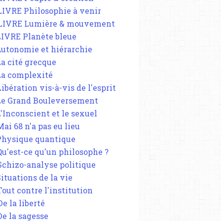
 LIVRE Philosophie à venir
 LIVRE Lumière & mouvement
 LIVRE Planète bleue
 Autonomie et hiérarchie
La cité grecque
 La complexité
Libération vis-à-vis de l'esprit
 Le Grand Bouleversement
L'Inconscient et le sexuel
Mai 68 n'a pas eu lieu
 Physique quantique
 Qu'est-ce qu'un philosophe ?
 Schizo-analyse politique
Situations de la vie
Tout contre l'institution
De la liberté
De la sagesse