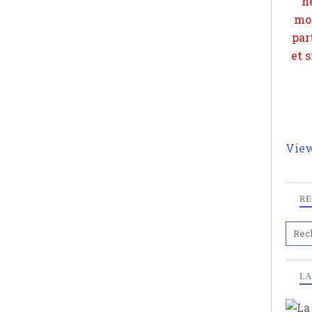
View
RE
LA