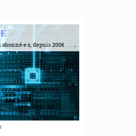
IE
Le plus gros site de philosophie de France ! ABONNEZ-VOUS ! 4115 Articles, 1634 abonné·e·s, depuis 2006 . . . . . . . . 2 852 214 pages vues jusqu'à présent. Prestance et être apte à un plus grand nombre de choses.
T