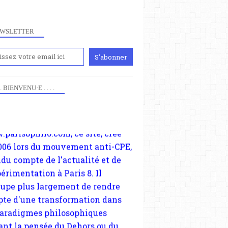
WSLETTER
iennement
paris8philo.com, ce site, créé
 . . BIENVENU·E . . . .
006 lors du mouvement anti-CPE,
ndu compte de l'actualité et de
périmentation à Paris 8. Il
cupe plus largement de rendre
te d'une transformation dans
paradigmes philosophiques
ant la pensée du Dehors ou du
li, omme la nomme les
physiciens classique. Nous
s quant à nous déjà basculé
blée dans la modernité