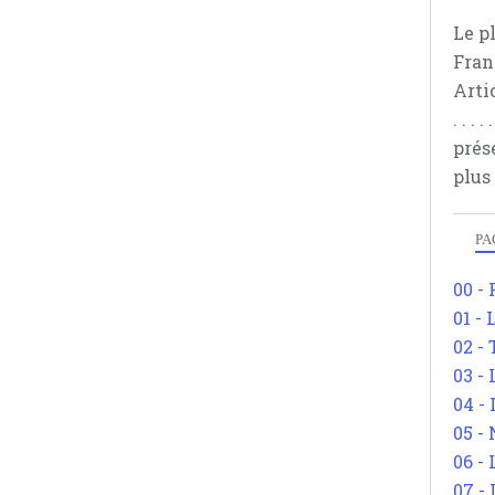
Le p
Fran
Arti
. . .
prés
plus
PA
00 -
01 - 
02 -
03 -
04 -
05 -
06 -
07 -