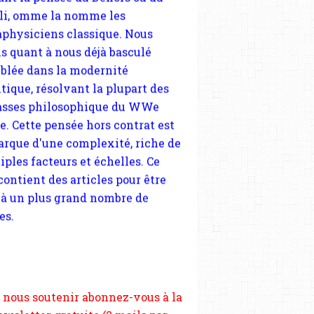
tique, résolvant la plupart des
sses philosophique du WWe
le. Cette pensée hors contrat est
arque d'une complexité, riche de
iples facteurs et échelles. Ce
 contient des articles pour être
 à un plus grand nombre de
es.
 nous soutenir abonnez-vous à la
ewsletter gratuite (2 mails par
s), commentez sans hésitation,
tagez le contenu sur les réseaux
si vous le pouvez faîtes des liens