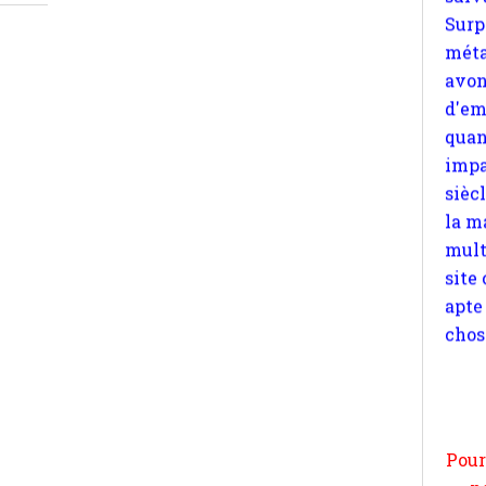
quan
impa
sièc
la m
mult
site
apte
chos
Pour
n
moi
par
et 