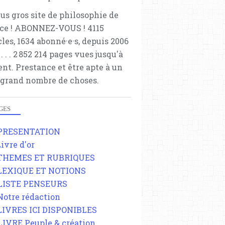
lus gros site de philosophie de
ce ! ABONNEZ-VOUS ! 4115
cles, 1634 abonné·e·s, depuis 2006
 . . . . . 2 852 214 pages vues jusqu'à
ent. Prestance et être apte à un
 grand nombre de choses.
GES
 PRESENTATION
Livre d'or
 THEMES ET RUBRIQUES
 LEXIQUE ET NOTIONS
 LISTE PENSEURS
 Notre rédaction
 LIVRES ICI DISPONIBLES
 LIVRE Peuple & création