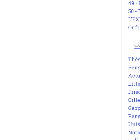
49 -
50 -
L'EX
Onfr
CA
Thè
Pens
Actu
Litt
Frie
Gill
Géop
Pens
Univ
Noti