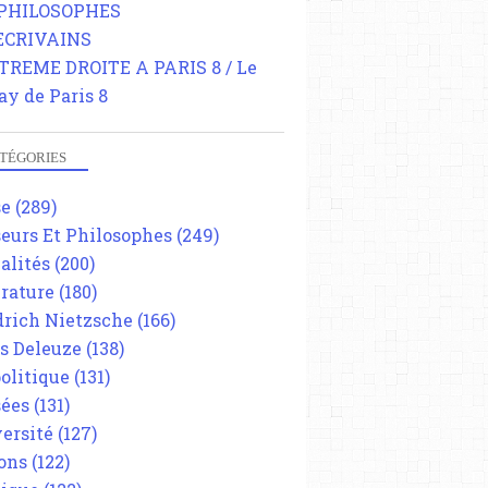
 PHILOSOPHES
 ECRIVAINS
TREME DROITE A PARIS 8 / Le
ay de Paris 8
TÉGORIES
se
(289)
eurs Et Philosophes
(249)
alités
(200)
érature
(180)
drich Nietzsche
(166)
es Deleuze
(138)
olitique
(131)
ées
(131)
ersité
(127)
ons
(122)