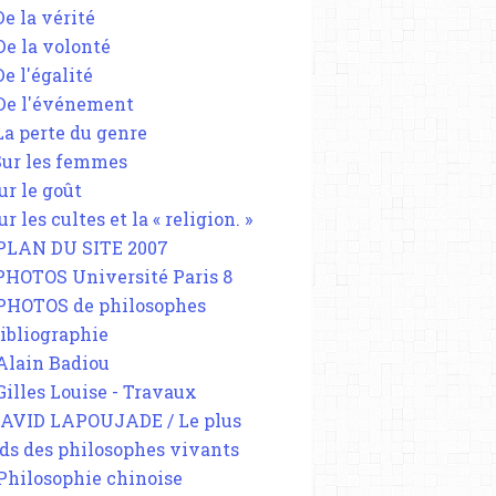
De la vérité
 De la volonté
De l'égalité
 De l'événement
 La perte du genre
 Sur les femmes
ur le goût
ur les cultes et la « religion. »
 PLAN DU SITE 2007
 PHOTOS Université Paris 8
 PHOTOS de philosophes
Bibliographie
 Alain Badiou
 Gilles Louise - Travaux
DAVID LAPOUJADE / Le plus
ds des philosophes vivants
 Philosophie chinoise