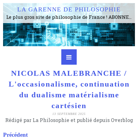
LA GARENNE DE PHILOSOPHIE
Le plus gros site de philosophie de France ! ABONNEZ-VOUS ! 4115 Articles, 1634 abonné·e·s, depuis 2006 . . . . . . . . 2 852 214 pages vues jusqu'à présent. Prestance et être apte à un plus grand nombre de choses.
NICOLAS MALEBRANCHE /
L'occasionalisme, continuation
du dualisme matérialisme
cartésien
13 SEPTEMBRE 2025
Rédigé par La Philosophie et publié depuis Overblog
Précédent