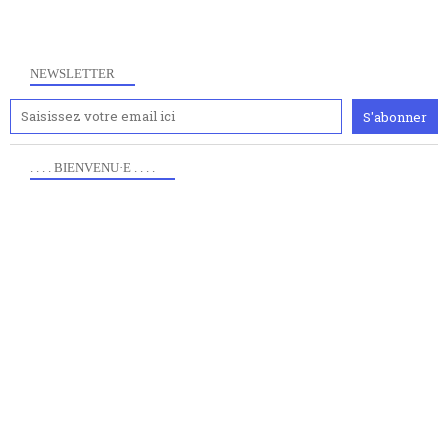
NEWSLETTER
. . . . BIENVENU·E . . . .
Anciennement www.paris8philo.com, ce site, créé en
2006 lors du mouvement anti-CPE, a rendu compte de