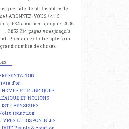
lus gros site de philosophie de
ce ! ABONNEZ-VOUS ! 4115
cles, 1634 abonné·e·s, depuis 2006
 . . . . . 2 852 214 pages vues jusqu'à
ent. Prestance et être apte à un
 grand nombre de choses.
GES
 PRESENTATION
Livre d'or
 THEMES ET RUBRIQUES
 LEXIQUE ET NOTIONS
 LISTE PENSEURS
 Notre rédaction
 LIVRES ICI DISPONIBLES
 LIVRE Peuple & création