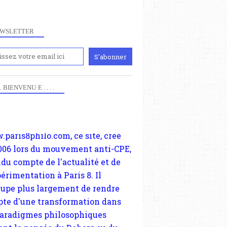
WSLETTER
iennement
paris8philo.com, ce site, créé
 . . BIENVENU·E . . . .
006 lors du mouvement anti-CPE,
ndu compte de l'actualité et de
périmentation à Paris 8. Il
cupe plus largement de rendre
te d'une transformation dans
paradigmes philosophiques
ant la pensée du Dehors ou du
li, omme la nomme les
physiciens classique. Nous
s quant à nous déjà basculé
blée dans la modernité