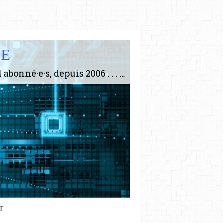
IE
Le plus gros site de philosophie de France ! ABONNEZ-VOUS ! 4115 Articles, 1634 abonné·e·s, depuis 2006 . . . . . . . . 2 852 214 pages vues jusqu'à présent. Prestance et être apte à un plus grand nombre de choses.
T