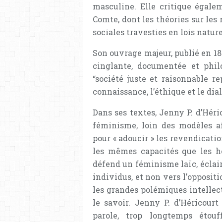
masculine. Elle critique égale
Comte, dont les théories sur les
sociales travesties en lois natur
Son ouvrage majeur, publié en 18
cinglante, documentée et phil
“société juste et raisonnable re
connaissance, l’éthique et le dia
Dans ses textes, Jenny P. d’Hér
féminisme, loin des modèles af
pour « adoucir » les revendicati
les mêmes capacités que les h
défend un féminisme laïc, éclair
individus, et non vers l’oppositi
les grandes polémiques intellect
le savoir. Jenny P. d’Héricourt
parole, trop longtemps étouff