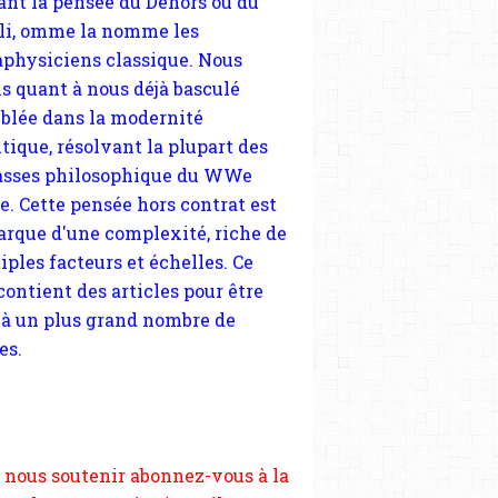
tique, résolvant la plupart des
sses philosophique du WWe
le. Cette pensée hors contrat est
arque d'une complexité, riche de
iples facteurs et échelles. Ce
 contient des articles pour être
 à un plus grand nombre de
es.
 nous soutenir abonnez-vous à la
ewsletter gratuite (2 mails par
s), commentez sans hésitation,
tagez le contenu sur les réseaux
si vous le pouvez faîtes des liens