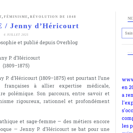
,
,
T
FÉMINISME
RÉVOLUTION DE 1848
NE
/ Jenny d’Héricourt
6 JUILLET 2025
Anc
osophie et publié depuis Overblog
www.
. .
en 2
ny P. d’Héricourt
a re
(1809–1875)
l'ex
s'oc
 P. d’Héricourt (1809–1875) est pourtant l’une
comp
s françaises à allier expertise médicale,
les 
re polémique. Son parcours, entre savoir et
suiv
nisme rigoureux, rationnel et profondément
Surp
méta
thique et sage-femme — des métiers encore
avon
oque — Jenny P. d’Héricourt se bat pour une
d'em