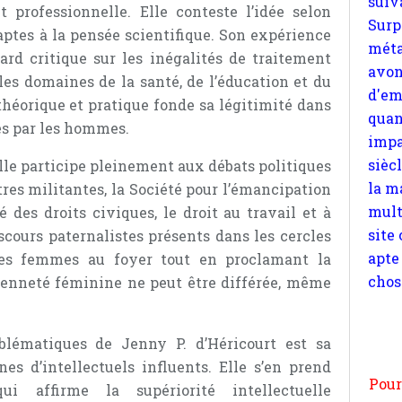
t professionnelle. Elle conteste l’idée selon
quan
aptes à la pensée scientifique. Son expérience
impa
ard critique sur les inégalités de traitement
sièc
s domaines de la santé, de l’éducation et du
la m
théorique et pratique fonde sa légitimité dans
mult
és par les hommes.
site
apte
lle participe pleinement aux débats politiques
chos
tres militantes, la Société pour l’émancipation
 des droits civiques, le droit au travail et à
iscours paternalistes présents dans les cercles
les femmes au foyer tout en proclamant la
oyenneté féminine ne peut être différée, même
Pour
n
lématiques de Jenny P. d’Héricourt est sa
moi
es d’intellectuels influents. Elle s’en prend
par
i affirme la supériorité intellectuelle
et 