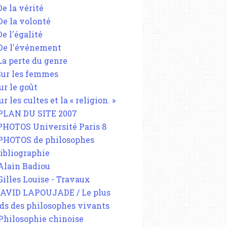
De la vérité
 De la volonté
De l'égalité
 De l'événement
 La perte du genre
 Sur les femmes
ur le goût
ur les cultes et la « religion. »
 PLAN DU SITE 2007
 PHOTOS Université Paris 8
 PHOTOS de philosophes
Bibliographie
 Alain Badiou
 Gilles Louise - Travaux
DAVID LAPOUJADE / Le plus
ds des philosophes vivants
 Philosophie chinoise