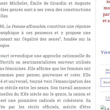
ment Michelet, Émile de Girardin et Auguste
 rôles genrés sont à ses yeux des constructions
elles.
60,
La Femme affranchie
, constitue une réponse
osophique à ces penseurs et y propose une
posant sur l’égalité des sexes”, fondée sur la
logue.
View
icourt revendique une approche rationnelle du
fectifs ou sentimentalistes souvent utilisés
ons féminines. Elle affirme que les femmes ont
RE
ommes pour penser, gouverner et créer. Elle
é et universel, tourné vers l’émancipation des
on stérile entre les sexes. Son travail annonce
uelles du XXe siècle sur le genre, la raison et
LA
 est une pionnière radicale et cohérente. Sa
ée par les récits officiels, mérite d’être