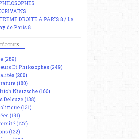
 PHILOSOPHES
 ECRIVAINS
TREME DROITE A PARIS 8 / Le
ay de Paris 8
TÉGORIES
se
(289)
eurs Et Philosophes
(249)
alités
(200)
érature
(180)
drich Nietzsche
(166)
es Deleuze
(138)
olitique
(131)
ées
(131)
ersité
(127)
ons
(122)