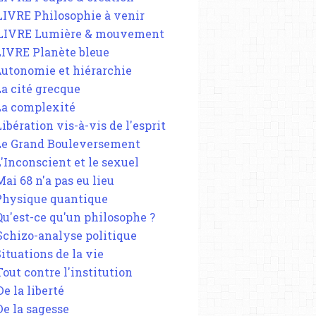
 LIVRE Philosophie à venir
 LIVRE Lumière & mouvement
 LIVRE Planète bleue
 Autonomie et hiérarchie
La cité grecque
 La complexité
Libération vis-à-vis de l'esprit
 Le Grand Bouleversement
L'Inconscient et le sexuel
Mai 68 n'a pas eu lieu
 Physique quantique
 Qu'est-ce qu'un philosophe ?
 Schizo-analyse politique
Situations de la vie
Tout contre l'institution
De la liberté
De la sagesse