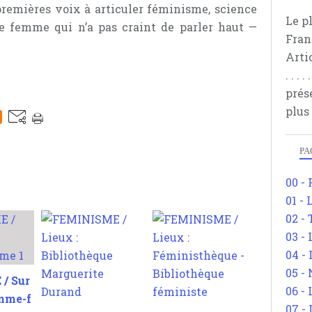
remières voix à articuler féminisme, science
Le p
ne femme qui n’a pas craint de parler haut —
Fran
Arti
. . .
prés
plus
PA
00 -
01 - 
02 -
03 -
04 -
05 -
/ Sur
06 -
omme-f
07 -