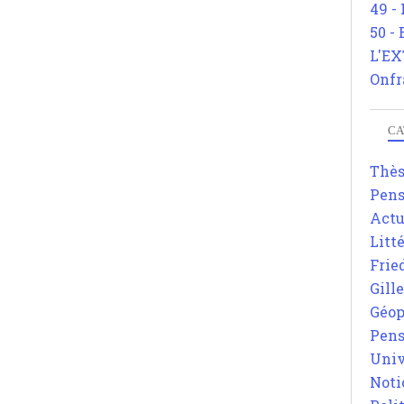
49 -
50 -
L'EX
Onfr
CA
Thè
Pens
Actu
Litt
Frie
Gill
Géop
Pens
Univ
Noti