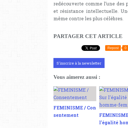
redécouverte comme l’une des p
et résistance intellectuelle. U
même contre les plus célèbres.
PARTAGER CET ARTICLE
Repost
0
S'inscrire à la newsletter
Vous aimerez aussi :
FEMINISME / Con
sentement
FEMINISME 
l'égalité h