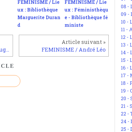
FEMINISME / Lie
FEMINISME / Lie
08 -
ux : Bibliothèque
ux : Féministhèqu
09 -
Marguerite Duran
e - Bibliothèque fé
10 -
d
ministe
11 -
12 - 
13 -
FEMINISME / Olympe de Gouges
FEMINISME / André Léo
14 - 
15 -
ICLE
16 - 
17 - 
18 -
19 -
20 -
21 - 
22 - 
24 - 
25 - 