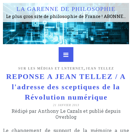
LA GARENNE DE PHILOSOPHIE
Le plus gros site de philosophie de France ! ABONNEZ-VOUS ! 4115 Articles, 1634 abonné·e·s, depuis 2006 . . . . . . . . 2 852 214 pages vues jusqu'à présent. Prestance et être apte à un plus grand nombre de choses.
,
SUR LES MÉDIAS ET LNTERNET
JEAN TELLEZ
REPONSE A JEAN TELLEZ / A
l'adresse des sceptiques de la
Révolution numérique
21 JANVIER 2013
Rédigé par Anthony Le Cazals et publié depuis
Overblog
Le changement de support de la mémoire a une