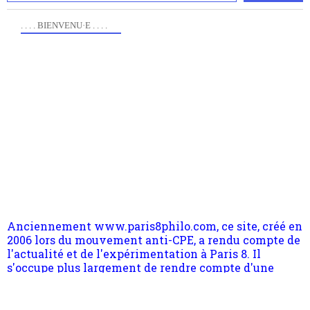
. . . . BIENVENU·E . . . .
Anciennement www.paris8philo.com, ce site, créé en
2006 lors du mouvement anti-CPE, a rendu compte de
l'actualité et de l'expérimentation à Paris 8. Il
s'occupe plus largement de rendre compte d'une
transformation dans les paradigmes philosophiques
suivant la pensée du Dehors ou du Surpli, omme la
nomme les métaphysiciens classique. Nous avons
quant à nous déjà basculé d'emblée dans la modernité
quantique, résolvant la plupart des impasses