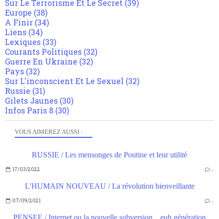
Sur Le Terrorisme Et Le Secret
(39)
Europe
(38)
A Finir
(34)
Liens
(34)
Lexiques
(33)
Courants Politiques
(32)
Guerre En Ukraine
(32)
Pays
(32)
Sur L'inconscient Et Le Sexuel
(32)
Russie
(31)
Gilets Jaunes
(30)
Infos Paris 8
(30)
VOUS AIMEREZ AUSSI :
RUSSIE / Les mensonges de Poutine et leur utilité
17/03/2022
…
L'HUMAIN NOUVEAU / La révolution bienveillante
07/09/2021
…
PENSEE / Internet ou la nouvelle subversion... euh génération