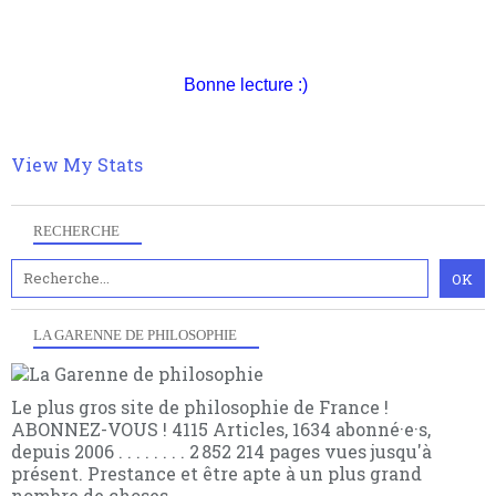
philosophique du WWe siècle. Cette pensée hors
Pour nous soutenir abonnez-vous à la newsletter
contrat est la marque d'une complexité, riche de
gratuite (2 mails par mois), commentez sans
multiples facteurs et échelles. Ce site contient des
hésitation, partagez le contenu sur les réseaux et si
articles pour être apte à un plus grand nombre de
vous le pouvez faîtes des liens depuis votre site.
Bonne lecture :)
choses.
View My Stats
RECHERCHE
LA GARENNE DE PHILOSOPHIE
Le plus gros site de philosophie de France !
ABONNEZ-VOUS ! 4115 Articles, 1634 abonné·e·s,
depuis 2006 . . . . . . . . 2 852 214 pages vues jusqu'à
présent. Prestance et être apte à un plus grand
nombre de choses.