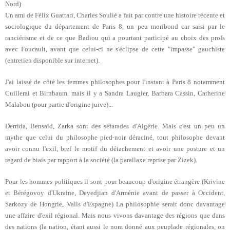
Nord)
Un ami de Félix Guattari, Charles Soulié a fait par contre une histoire récente et
sociologique du département de Paris 8, un peu moribond car saisi par le
ranciérisme et de ce que Badiou qui a pourtant participé au choix des profs
avec Foucault, avant que celui-ci ne s'éclipse de cette "impasse" gauchiste
(entretien disponible sur internet).
J'ai laissé de côté les femmes philosophes pour l'instant à Paris 8 notamment
Cuillerai et Birnbaum. mais il y a Sandra Laugier, Barbara Cassin, Catherine
Malabou (pour partie d'origine juive)...
Derrida, Bensaid, Zarka sont des séfarades d'Algérie. Mais c'est un peu un
mythe que celui du philosophe pied-noir déraciné, tout philosophe devant
avoir connu l'exil, bref le motif du détachement et avoir une posture et un
regard de biais par rapport à la société (la parallaxe reprise par Zizek).
Pour les hommes politiques il sont pour beaucoup d'origine étrangère (Krivine
et Bérégovoy d'Ukraine, Devedjian d'Arménie avant de passer à Occident,
Sarkozy de Hongrie, Valls d'Espagne) La philosophie serait donc davantage
une affaire d'exil régional. Mais nous vivons davantage des régions que dans
des nations (la nation, étant aussi le nom donné aux peuplade régionales, on