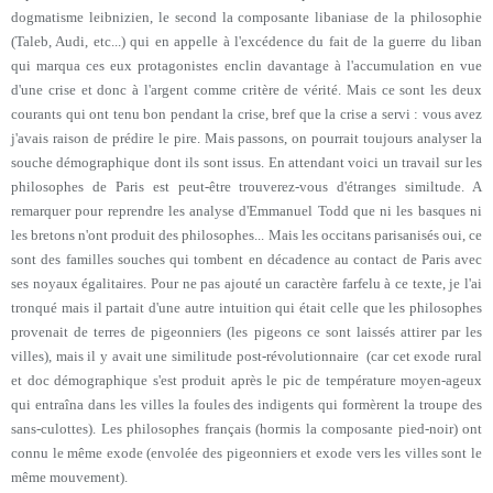
dogmatisme leibnizien, le second la composante libaniase de la philosophie
(Taleb, Audi, etc...) qui en appelle à l'excédence du fait de la guerre du liban
qui marqua ces eux protagonistes enclin davantage à l'accumulation en vue
d'une crise et donc à l'argent comme critère de vérité. Mais ce sont les deux
courants qui ont tenu bon pendant la crise, bref que la crise a servi : vous avez
j'avais raison de prédire le pire. Mais passons, on pourrait toujours analyser la
souche démographique dont ils sont issus. En attendant voici un travail sur les
philosophes de Paris est peut-être trouverez-vous d'étranges similtude. A
remarquer pour reprendre les analyse d'Emmanuel Todd que ni les basques ni
les bretons n'ont produit des philosophes... Mais les occitans parisanisés oui, ce
sont des familles souches qui tombent en décadence au contact de Paris avec
ses noyaux égalitaires. Pour ne pas ajouté un caractère farfelu à ce texte, je l'ai
tronqué mais il partait d'une autre intuition qui était celle que les philosophes
provenait de terres de pigeonniers (les pigeons ce sont laissés attirer par les
villes), mais il y avait une similitude post-révolutionnaire (car cet exode rural
et doc démographique s'est produit après le pic de température moyen-ageux
qui entraîna dans les villes la foules des indigents qui formèrent la troupe des
sans-culottes). Les philosophes français (hormis la composante pied-noir) ont
connu le même exode (envolée des pigeonniers et exode vers les villes sont le
même mouvement).