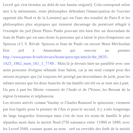
Lecerf qui s'est étendue au delà de son bassin originel). Cela correspond selon
moi à la mésentente, entre philosophes défendant l'émancipation de l'ouvrier
opprimé (du Nord et de la Lorraine) qui est l'une des tonalité de Paris 8 et les
philosophies plus atypiques qui tiennent davantage du persécuté réfugié à
l'exemple du juif (Sieur Plinio Prado pouvant très bien être un descendant de
Juan de Prado qui est sans doute la personne qui a laissé le plus d'empreinte sur
Spinoza cf I. S. Révah. Spinoza et Juan de Prado ou encore Henri Méchoulan
Etre juif à Amsterdam qui renvoie au premier
http://www.persee.fr/web/revues/home/prescript/article/rhr_0035-
1423_1962_num_161_1_7749
... Mais là je devrais faire un parallèle avec une
autre personne d'origine séfarade Jean Salem, car je me rend compte pour des
raisons atypique que j'ai toujours été protégé par descendants de juifs, pour les
mêmes raisons que les deux branche de ma famille ont été ou se sont mis à part.
Un peu à part les Déotte viennent de l'Aude et de l'Yonne, les Brossat de la
région lyonnaise et stéphanoise.
Les récents arrivés comme Vauday et Charles Ramond le spinoziste, viennent
par leur lignée pour le premier de l'Ain et pour le second, il y a très longtemps
du large languedoc historique mais c'est de tous les noms de famille le plus
répandus aussi dans la moitié Nord (750 naissance entre 11966 et 1990, avec
les Lecerf 2049, courant quant au nom : serf ou cervidés des forêt de la moitié