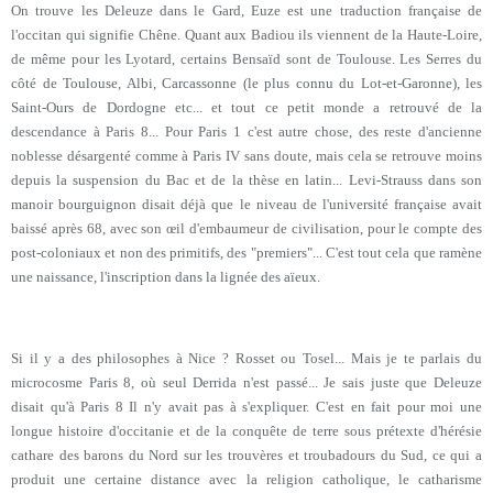
On trouve les Deleuze dans le Gard, Euze est une traduction française de
l'occitan qui signifie Chêne. Quant aux Badiou ils viennent de la Haute-Loire,
de même pour les Lyotard, certains Bensaïd sont de Toulouse. Les Serres du
côté de Toulouse, Albi, Carcassonne (le plus connu du Lot-et-Garonne), les
Saint-Ours de Dordogne etc... et tout ce petit monde a retrouvé de la
descendance à Paris 8... Pour Paris 1 c'est autre chose, des reste d'ancienne
noblesse désargenté comme à Paris IV sans doute, mais cela se retrouve moins
depuis la suspension du Bac et de la thèse en latin... Levi-Strauss dans son
manoir bourguignon disait déjà que le niveau de l'université française avait
baissé après 68, avec son œil d'embaumeur de civilisation, pour le compte des
post-coloniaux et non des primitifs, des "premiers"... C'est tout cela que ramène
une naissance, l'inscription dans la lignée des aïeux.
Si il y a des philosophes à Nice ? Rosset ou Tosel... Mais je te parlais du
microcosme Paris 8, où seul Derrida n'est passé... Je sais juste que Deleuze
disait qu'à Paris 8 Il n'y avait pas à s'expliquer. C'est en fait pour moi une
longue histoire d'occitanie et de la conquête de terre sous prétexte d'hérésie
cathare des barons du Nord sur les trouvères et troubadours du Sud, ce qui a
produit une certaine distance avec la religion catholique, le catharisme