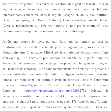
parle même des grenouilles comme de la nation ou la gent de la mare, l'idée de
régions comme découpage du monde se retrouve dans les brigades
internationales concentrée dans la région Espagne en 36-39 d'où sortiront
Orwell, Hemingway, Dos Passos, Malraux). Complétant la phrase de Gellner
"C'est le nationalisme qui crée les nations, et non pas le contraire", c'est
l'internationalisme qui fait les régions mais un sens plus large...
J'arrête mes propos de lièvre qui part dans tous les terriers par ceci les
"philosophes" me semblent venir de pays de pigeonniers (terres céréalières
Haute-Loire, Ain, Champagne, Midi-Pyrénées) plutôt que de pays bovins (terre
d'élevage qui ne nécessite pas l'apport en viande de pigeons dont les
descendant se retrouvent comme les philosophes dans les grandes villes, un
peu malades de l'estomac). Mon tout premier mémoire d'architecture portait sur
cette envolée des pigeonniers (je parlait du pigeonnier hexagonal de martel
tombant en ruine dont une réplique avait été faite sur une aire d'autoroute
Limoges Toulouse Pigeonnier de l'Aire du Bois de Dourre (Montalzat, Tarn-et-
Garonnne :
http://www.panoramio.com/photo/19201275
). Deleuze, le
métaphysicien institutionnalisé ouvert, c'est typiquement cela jusqu'à sa mort,
un pigeon émigré à Paris et qui quitta très peu son 17e (sauf l'époque Tournier
dans l'Ile de la cité qu'il ne quitta as même quand il enseignait à Orléans et