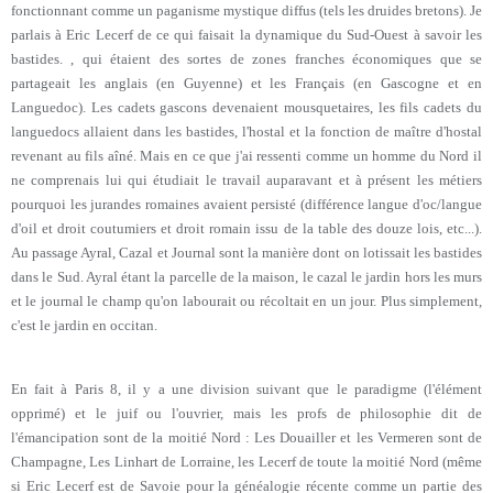
fonctionnant comme un paganisme mystique diffus (tels les druides bretons). Je
parlais à Eric Lecerf de ce qui faisait la dynamique du Sud-Ouest à savoir les
bastides. , qui étaient des sortes de zones franches économiques que se
partageait les anglais (en Guyenne) et les Français (en Gascogne et en
Languedoc). Les cadets gascons devenaient mousquetaires, les fils cadets du
languedocs allaient dans les bastides, l'hostal et la fonction de maître d'hostal
revenant au fils aîné. Mais en ce que j'ai ressenti comme un homme du Nord il
ne comprenais lui qui étudiait le travail auparavant et à présent les métiers
pourquoi les jurandes romaines avaient persisté (différence langue d'oc/langue
d'oil et droit coutumiers et droit romain issu de la table des douze lois, etc...).
Au passage Ayral, Cazal et Journal sont la manière dont on lotissait les bastides
dans le Sud. Ayral étant la parcelle de la maison, le cazal le jardin hors les murs
et le journal le champ qu'on labourait ou récoltait en un jour. Plus simplement,
c'est le jardin en occitan.
En fait à Paris 8, il y a une division suivant que le paradigme (l'élément
opprimé) et le juif ou l'ouvrier, mais les profs de philosophie dit de
l'émancipation sont de la moitié Nord : Les Douailler et les Vermeren sont de
Champagne, Les Linhart de Lorraine, les Lecerf de toute la moitié Nord (même
si Eric Lecerf est de Savoie pour la généalogie récente comme un partie des