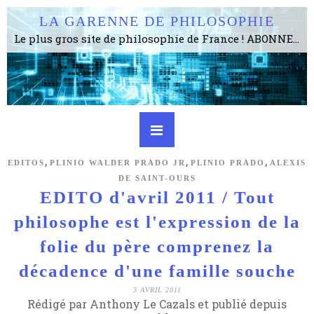
LA GARENNE DE PHILOSOPHIE
Le plus gros site de philosophie de France ! ABONNEZ-VOUS ! 4115 Articles, 1634 abonné·e·s, depuis 2006 . . . . . . . . 2 852 214 pages vues jusqu'à présent. Prestance et être apte à un plus grand nombre de choses.
,
,
,
EDITOS
PLINIO WALDER PRADO JR
PLINIO PRADO
ALEXIS
DE SAINT-OURS
EDITO d'avril 2011 / Tout
philosophe est l'expression de la
folie du père comprenez la
décadence d'une famille souche
3 AVRIL 2011
Rédigé par Anthony Le Cazals et publié depuis