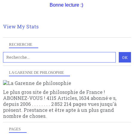
contrat est la marque d'une complexité, riche de
gratuite (2 mails par mois), commentez sans
Bonne lecture :)
multiples facteurs et échelles. Ce site contient des
hésitation, partagez le contenu sur les réseaux et si
articles pour être apte à un plus grand nombre de
vous le pouvez faîtes des liens depuis votre site.
choses.
View My Stats
RECHERCHE
LA GARENNE DE PHILOSOPHIE
Le plus gros site de philosophie de France !
ABONNEZ-VOUS ! 4115 Articles, 1634 abonné·e·s,
depuis 2006 . . . . . . . . 2 852 214 pages vues jusqu'à
présent. Prestance et être apte à un plus grand
nombre de choses.
PAGES