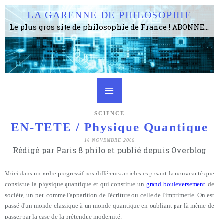
LA GARENNE DE PHILOSOPHIE
Le plus gros site de philosophie de France ! ABONNEZ-VOUS ! 4115 Articles, 1634 abonné·e·s, depuis 2006 . . . . . . . . 2 852 214 pages vues jusqu'à présent. Prestance et être apte à un plus grand nombre de choses.
SCIENCE
EN-TETE / Physique Quantique
16 NOVEMBRE 2006
Rédigé par Paris 8 philo et publié depuis Overblog
Voici dans un ordre progressif nos différents articles exposant la nouveauté que
consistue la physique quantique et qui constitue un
grand bouleversement
de
société, un peu comme l'apparition de l'écriture ou celle de l'imprimerie. On est
passé d'un monde classique à un monde quantique en oubliant par là même de
passer par la case de la prétendue modernité.