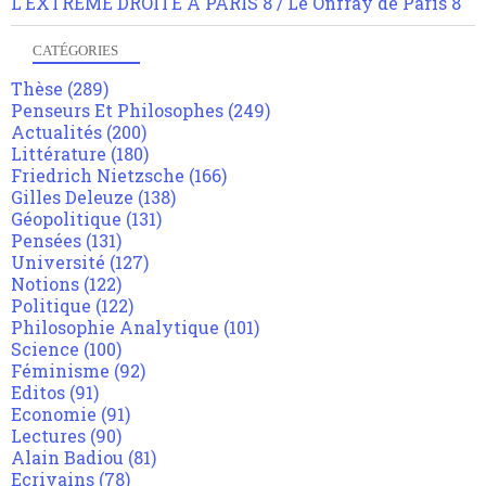
L'EXTREME DROITE A PARIS 8 / Le Onfray de Paris 8
CATÉGORIES
Thèse
(289)
Penseurs Et Philosophes
(249)
Actualités
(200)
Littérature
(180)
Friedrich Nietzsche
(166)
Gilles Deleuze
(138)
Géopolitique
(131)
Pensées
(131)
Université
(127)
Notions
(122)
Politique
(122)
Philosophie Analytique
(101)
Science
(100)
Féminisme
(92)
Editos
(91)
Economie
(91)
Lectures
(90)
Alain Badiou
(81)
Ecrivains
(78)