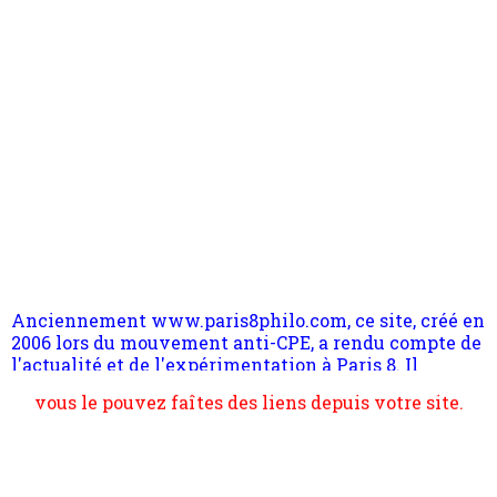
Anciennement www.paris8philo.com, ce site, créé en
2006 lors du mouvement anti-CPE, a rendu compte de
l'actualité et de l'expérimentation à Paris 8. Il
s'occupe plus largement de rendre compte d'une
transformation dans les paradigmes philosophiques
suivant la pensée du Dehors ou du Surpli, omme la
nomme les métaphysiciens classique. Nous avons
quant à nous déjà basculé d'emblée dans la modernité
quantique, résolvant la plupart des impasses
philosophique du WWe siècle. Cette pensée hors
Pour nous soutenir abonnez-vous à la newsletter