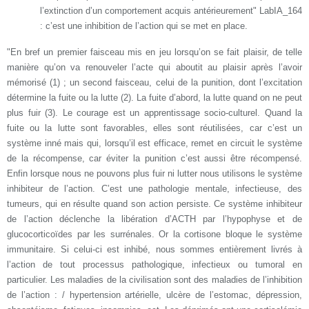
l’extinction d’un comportement acquis antérieurement" LabIA_164
: c’est une inhibition de l’action qui se met en place.
"En bref un premier faisceau mis en jeu lorsqu’on se fait plaisir, de telle
manière qu’on va renouveler l’acte qui aboutit au plaisir après l’avoir
mémorisé (1) ; un second faisceau, celui de la punition, dont l’excitation
détermine la fuite ou la lutte (2). La fuite d’abord, la lutte quand on ne peut
plus fuir (3). Le courage est un apprentissage socio-culturel. Quand la
fuite ou la lutte sont favorables, elles sont réutilisées, car c’est un
système inné mais qui, lorsqu’il est efficace, remet en circuit le système
de la récompense, car éviter la punition c’est aussi être récompensé.
Enfin lorsque nous ne pouvons plus fuir ni lutter nous utilisons le système
inhibiteur de l’action. C’est une pathologie mentale, infectieuse, des
tumeurs, qui en résulte quand son action persiste. Ce système inhibiteur
de l’action déclenche la libération d’ACTH par l’hypophyse et de
glucocorticoïdes par les surrénales. Or la cortisone bloque le système
immunitaire. Si celui-ci est inhibé, nous sommes entièrement livrés à
l’action de tout processus pathologique, infectieux ou tumoral en
particulier. Les maladies de la civilisation sont des maladies de l’inhibition
de l’action : / hypertension artérielle, ulcère de l’estomac, dépression,