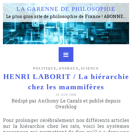
LA GARENNE DE PHILOSOPHIE
Le plus gros site de philosophie de France ! ABONNEZ-VOUS ! 4115 Articles, 1634 abonné·e·s, depuis 2006 . . . . . . . . 2 852 214 pages vues jusqu'à présent. Prestance et être apte à un plus grand nombre de choses.
,
,
POLITIQUE
ANIMAUX
SCIENCE
HENRI LABORIT / La hiérarchie
chez les mammifères
30 JUIN 2008
Rédigé par Anthony Le Cazals et publié depuis
Overblog
Pour prolonger cérébralement nos différents articles
sur la hiérarchie chez les rats, voici les systèmes
neuronaux qui permettent de dire qu'il y a dans une