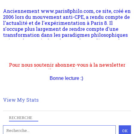
2006 lors du mouvement anti-CPE, a rendu compte de
l'actualité et de l'expérimentation à Paris 8. Il
s'occupe plus largement de rendre compte d'une
transformation dans les paradigmes philosophiques
suivant la pensée du Dehors ou du Surpli, omme la
nomme les métaphysiciens classique. Nous avons
quant à nous déjà basculé d'emblée dans la modernité
quantique, résolvant la plupart des impasses
philosophique du WWe siècle. Cette pensée hors
Pour nous soutenir abonnez-vous à la newsletter
contrat est la marque d'une complexité, riche de
gratuite (2 mails par mois), commentez sans
multiples facteurs et échelles. Ce site contient des
hésitation, partagez le contenu sur les réseaux et si
articles pour être apte à un plus grand nombre de
vous le pouvez faîtes des liens depuis votre site.
choses.
Bonne lecture :)
View My Stats
RECHERCHE