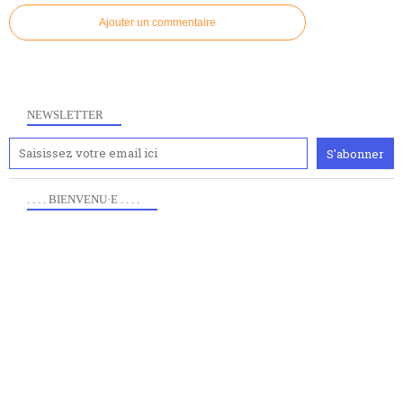
Ajouter un commentaire
NEWSLETTER
. . . . BIENVENU·E . . . .
Anciennement www.paris8philo.com, ce site, créé en