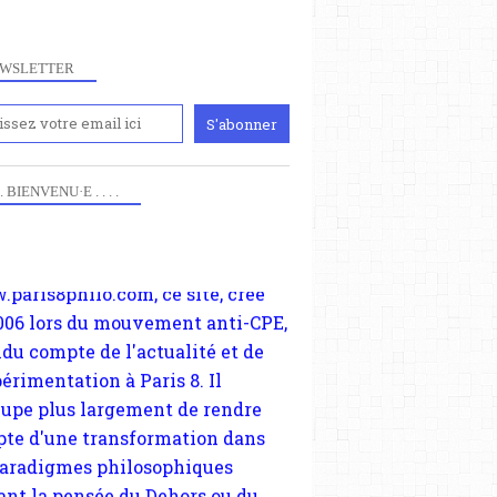
WSLETTER
iennement
paris8philo.com, ce site, créé
 . . BIENVENU·E . . . .
006 lors du mouvement anti-CPE,
ndu compte de l'actualité et de
périmentation à Paris 8. Il
cupe plus largement de rendre
te d'une transformation dans
paradigmes philosophiques
ant la pensée du Dehors ou du
li, omme la nomme les
physiciens classique. Nous
s quant à nous déjà basculé
blée dans la modernité