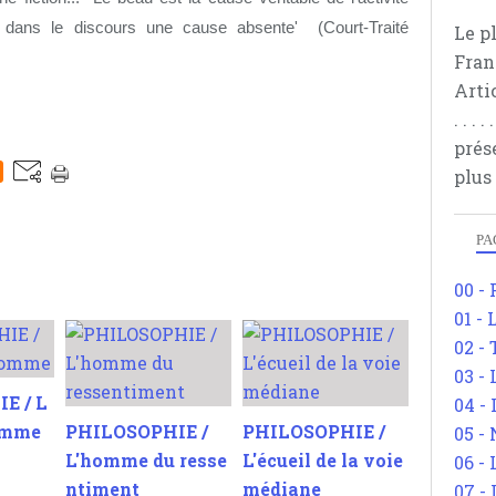
 dans le discours une cause absente
' (Court-Traité
Le p
Fran
Arti
. . .
prés
plus
PA
00 -
01 - 
02 -
03 -
E / L
04 -
homme
PHILOSOPHIE /
PHILOSOPHIE /
05 -
L'homme du resse
L'écueil de la voie
06 -
ntiment
médiane
07 -