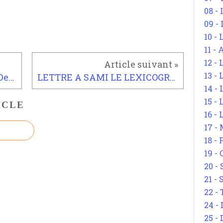
08 -
09 -
10 -
11 -
12 - 
13 -
LECTURE / Le Nietzsche de Deleuze
LETTRE A SAMI LE LEXICOGRAPHE / La plus rapide présentation de la philosophie d’Alain Badiou (le Deux)
14 - 
15 -
ICLE
16 - 
17 - 
18 -
19 -
20 -
21 - 
22 - 
24 - 
25 - 