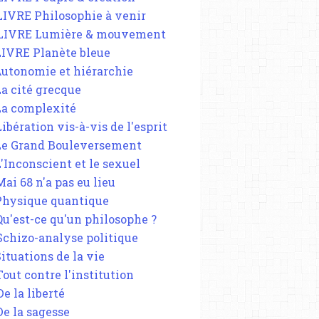
 LIVRE Philosophie à venir
 LIVRE Lumière & mouvement
 LIVRE Planète bleue
 Autonomie et hiérarchie
La cité grecque
 La complexité
Libération vis-à-vis de l'esprit
 Le Grand Bouleversement
L'Inconscient et le sexuel
Mai 68 n'a pas eu lieu
 Physique quantique
 Qu'est-ce qu'un philosophe ?
 Schizo-analyse politique
Situations de la vie
Tout contre l'institution
De la liberté
De la sagesse