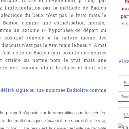
érique", (L'Être et l'Evénement, p. 468)., par
 l'interprétation par la méthode de Badiou
dialectique du Deux n'est pas le lvrai mais le
z Badiou comme une esthétisation morale,
mme un axiome (= hypothèse de départ ou
ce postulat renvoie à la nature même des
iscours n'est pas le vrai mais le beau *. Ainsi
'est celle de Badiou (qui postule des genres
ur critère ou norme nom le vrai mais une
View
elle voit comme étant le chaos et dont elle
RE
délité aigüe ou sus-nommée Badiolite comme
, puisqu'il s'appuie sur la superstition que les vérités
LA
orme des mathématiques <
dianoia
> ne saurait être le vrai,
ne fiction...
Le beau est la cause véritable de l’activité