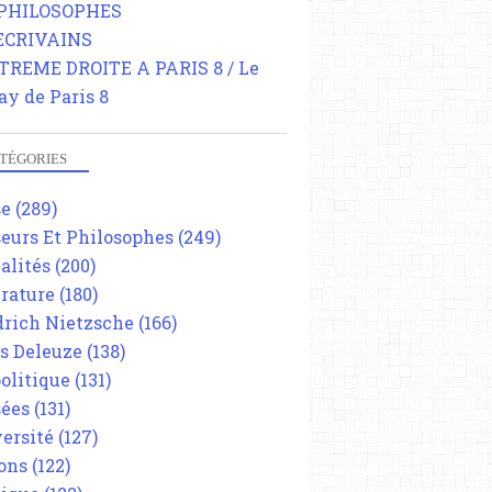
 PHILOSOPHES
 ECRIVAINS
TREME DROITE A PARIS 8 / Le
ay de Paris 8
TÉGORIES
se
(289)
eurs Et Philosophes
(249)
alités
(200)
érature
(180)
drich Nietzsche
(166)
es Deleuze
(138)
olitique
(131)
ées
(131)
ersité
(127)
ons
(122)