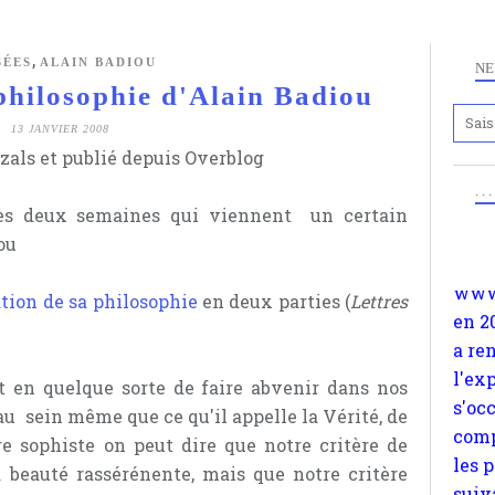
,
SÉES
ALAIN BADIOU
NE
hilosophie d'Alain Badiou
13 JANVIER 2008
Anc
zals et publié depuis Overblog
www.
. .
en 2
les deux semaines qui viennent un certain
a re
ou
l'ex
s'oc
tion de sa philosophie
en deux parties (
Lettres
comp
les 
suiv
t en quelque sorte de faire abvenir dans nos
Surp
 au sein même que ce qu'il appelle la Vérité, de
méta
tre sophiste on peut dire que notre critère de
avon
la beauté rassérénente, mais que notre critère
d'em