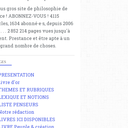
lus gros site de philosophie de
ce ! ABONNEZ-VOUS ! 4115
cles, 1634 abonné·e·s, depuis 2006
 . . . . . 2 852 214 pages vues jusqu'à
ent. Prestance et être apte à un
 grand nombre de choses.
GES
 PRESENTATION
Livre d'or
 THEMES ET RUBRIQUES
 LEXIQUE ET NOTIONS
 LISTE PENSEURS
 Notre rédaction
 LIVRES ICI DISPONIBLES
 LIVRE Peuple & création