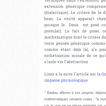
véridiques dans l'extension gén
extension générique comprenez
(dialectique). Le critère de la 
beau. La vérité apparaît che
puisque le Deux est posé co
postulat). Le fait de poser 
mathématique dont le critère du d
toute pensée générique comme l
comme étant déjà là), n'a po
esthétisation morale de ce qu'
s'isole via l'abstraction.
Lisez à la suite l'article sur la
Go
impasse physiologique
* Badiou affirme à ses propres dépends
mathématiques seraient vraies : "la n
car le vrai ne se laisse rejoindre par u