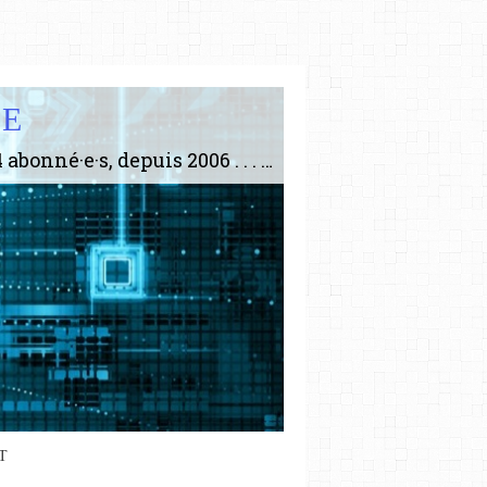
IE
Le plus gros site de philosophie de France ! ABONNEZ-VOUS ! 4115 Articles, 1634 abonné·e·s, depuis 2006 . . . . . . . . 2 852 214 pages vues jusqu'à présent. Prestance et être apte à un plus grand nombre de choses.
T