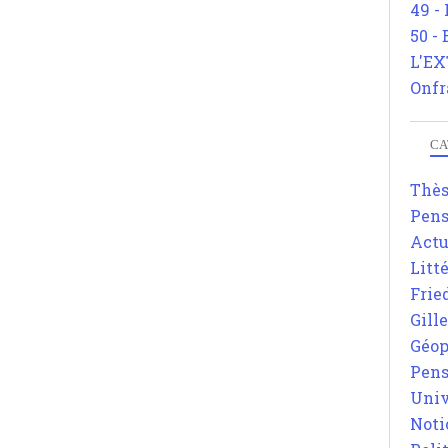
49 -
50 -
L'EX
Onfr
CA
Thè
Pens
Actu
Litt
Frie
Gill
Géop
Pens
Univ
Noti