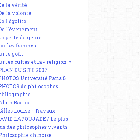
De la vérité
 De la volonté
De l'égalité
 De l'événement
 La perte du genre
 Sur les femmes
ur le goût
ur les cultes et la « religion. »
 PLAN DU SITE 2007
 PHOTOS Université Paris 8
 PHOTOS de philosophes
Bibliographie
 Alain Badiou
 Gilles Louise - Travaux
DAVID LAPOUJADE / Le plus
ds des philosophes vivants
 Philosophie chinoise