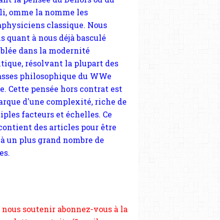
tique, résolvant la plupart des
sses philosophique du WWe
le. Cette pensée hors contrat est
arque d'une complexité, riche de
iples facteurs et échelles. Ce
 contient des articles pour être
 à un plus grand nombre de
es.
 nous soutenir abonnez-vous à la
ewsletter gratuite (2 mails par
s), commentez sans hésitation,
tagez le contenu sur les réseaux
si vous le pouvez faîtes des liens