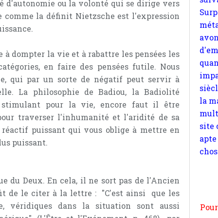
é d'autonomie ou la volonté qui se dirige vers
quan
e comme la définit Nietzsche est l'expression
impa
uissance.
sièc
la m
e à dompter la vie et à rabattre les pensées les
mult
atégories, en faire des pensées futile. Nous
site
e, qui par un sorte de négatif peut servir à
apte
lle. La philosophie de Badiou, la Badiolité
chos
timulant pour la vie, encore faut il être
ur traverser l'inhumanité et l'aridité de sa
n réactif puissant qui vous oblige à mettre en
lus puissant.
Pour
n
e du Deux. En cela, il ne sort pas de l'Ancien
moi
it de le citer à la lettre : "C'est ainsi que les
par
, véridiques dans la situation sont aussi
et 