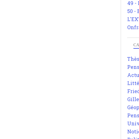
49 -
50 -
L'EX
Onfr
CA
Thè
Pens
Actu
Litt
Frie
Gill
Géop
Pens
Univ
Noti