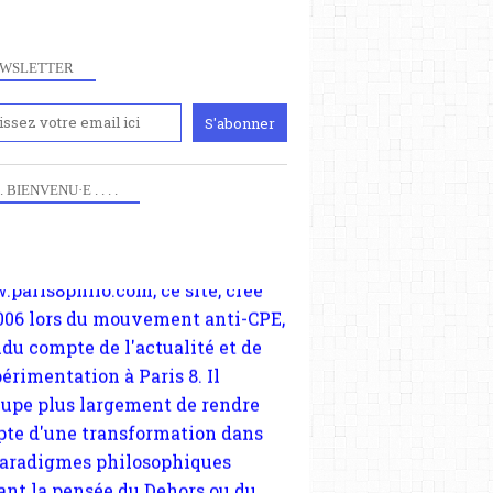
WSLETTER
iennement
paris8philo.com, ce site, créé
ARGENTINE
006 lors du mouvement anti-CPE,
 . . BIENVENU·E . . . .
JAVIER MILEY
ndu compte de l'actualité et de
VIDÉOS
périmentation à Paris 8. Il
cupe plus largement de rendre
te d'une transformation dans
paradigmes philosophiques
ant la pensée du Dehors ou du
li, omme la nomme les
physiciens classique. Nous
s quant à nous déjà basculé
blée dans la modernité