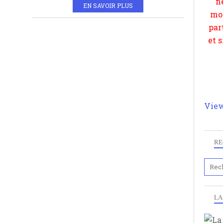
EN SAVOIR PLUS
View
RE
LA