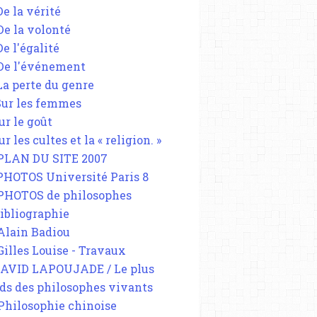
De la vérité
 De la volonté
De l'égalité
 De l'événement
 La perte du genre
 Sur les femmes
ur le goût
ur les cultes et la « religion. »
 PLAN DU SITE 2007
 PHOTOS Université Paris 8
 PHOTOS de philosophes
Bibliographie
 Alain Badiou
 Gilles Louise - Travaux
DAVID LAPOUJADE / Le plus
ds des philosophes vivants
 Philosophie chinoise