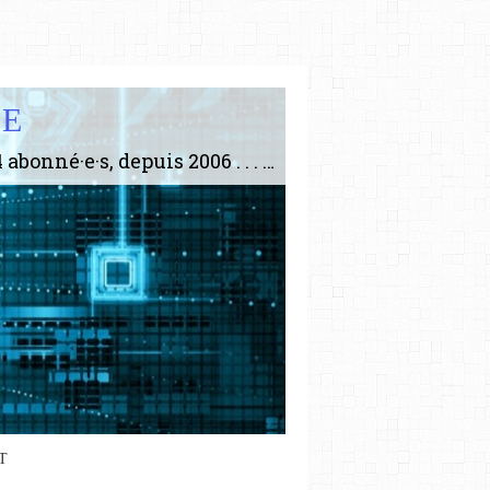
IE
Le plus gros site de philosophie de France ! ABONNEZ-VOUS ! 4115 Articles, 1634 abonné·e·s, depuis 2006 . . . . . . . . 2 852 214 pages vues jusqu'à présent. Prestance et être apte à un plus grand nombre de choses.
T