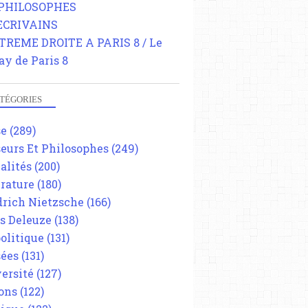
 PHILOSOPHES
 ECRIVAINS
TREME DROITE A PARIS 8 / Le
ay de Paris 8
TÉGORIES
se
(289)
eurs Et Philosophes
(249)
alités
(200)
érature
(180)
drich Nietzsche
(166)
es Deleuze
(138)
olitique
(131)
ées
(131)
ersité
(127)
ons
(122)