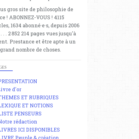
lus gros site de philosophie de
ce ! ABONNEZ-VOUS ! 4115
cles, 1634 abonné·e·s, depuis 2006
 . . . . . 2 852 214 pages vues jusqu'à
ent. Prestance et être apte à un
 grand nombre de choses.
GES
 PRESENTATION
Livre d'or
 THEMES ET RUBRIQUES
 LEXIQUE ET NOTIONS
 LISTE PENSEURS
 Notre rédaction
 LIVRES ICI DISPONIBLES
 LIVRE Peuple & création