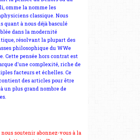
tique, résolvant la plupart des
sses philosophique du WWe
le. Cette pensée hors contrat est
ACTUALITÉS
arque d'une complexité, riche de
EDUCATION
iples facteurs et échelles. Ce
MOUVEMENT ETUDIANTS 2010
 contient des articles pour être
ARGENTINE
 à un plus grand nombre de
es.
 nous soutenir abonnez-vous à la
ewsletter gratuite (2 mails par
s), commentez sans hésitation,
tagez le contenu sur les réseaux
si vous le pouvez faîtes des liens