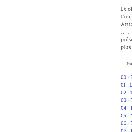
Le p
Fran
Arti
. . .
prés
plus
PA
00 -
01 - 
02 -
03 -
04 -
05 -
06 -
07 -