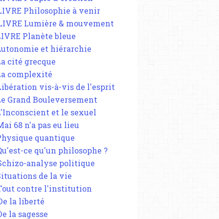
 LIVRE Philosophie à venir
 LIVRE Lumière & mouvement
 LIVRE Planète bleue
 Autonomie et hiérarchie
La cité grecque
 La complexité
Libération vis-à-vis de l'esprit
 Le Grand Bouleversement
L'Inconscient et le sexuel
Mai 68 n'a pas eu lieu
 Physique quantique
 Qu'est-ce qu'un philosophe ?
 Schizo-analyse politique
Situations de la vie
Tout contre l'institution
De la liberté
De la sagesse