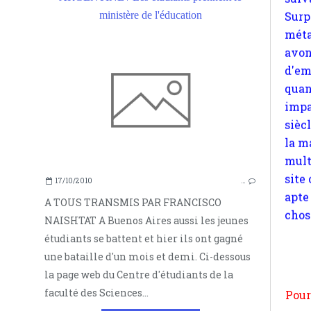
quan
ministère de l'éducation
impa
sièc
la m
mult
site
apte
chos
17/10/2010
…
A TOUS TRANSMIS PAR FRANCISCO
NAISHTAT A Buenos Aires aussi les jeunes
Pour
étudiants se battent et hier ils ont gagné
n
une bataille d'un mois et demi. Ci-dessous
moi
la page web du Centre d'étudiants de la
par
faculté des Sciences...
et 