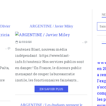
NE
livier
ARGENTINE / Javier Miley
Anc
www.
ANARCHISME
en 2
. .
12/03/2025
…
ARGENTINE
a re
…
Soutenez Blast, nouveau média
PATRICIA OLIVIER
l'ex
indépendant : https://www.blast-
DELAY
s'oc
info.fr/soutenir Nos services publics sont
comp
Paíta,
en danger ! En France, le discours public
les 
menaçant de couper la bureaucratie
suiv
bre
inutile, les fonctionnaires fainéants...
Surp
EN SAVOIR PLUS
méta
avon
d'em
ARGENTINE / Les étudiants prennent le