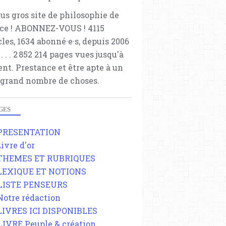
lus gros site de philosophie de
ce ! ABONNEZ-VOUS ! 4115
cles, 1634 abonné·e·s, depuis 2006
 . . . . . 2 852 214 pages vues jusqu'à
ent. Prestance et être apte à un
 grand nombre de choses.
GES
 PRESENTATION
Livre d'or
 THEMES ET RUBRIQUES
 LEXIQUE ET NOTIONS
 LISTE PENSEURS
 Notre rédaction
 LIVRES ICI DISPONIBLES
 LIVRE Peuple & création