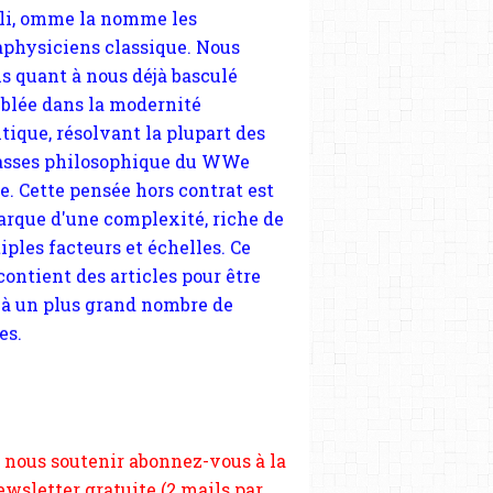
tique, résolvant la plupart des
DÉSIRÉE GAY
sses philosophique du WWe
FÉMMISIME
le. Cette pensée hors contrat est
PREMIÈRE INTERNATIONALE
arque d'une complexité, riche de
SAINT-SIMONISME
iples facteurs et échelles. Ce
FOURIÉRISME
 contient des articles pour être
VICTOR CONSIDÉRANT
 à un plus grand nombre de
ROBERT OWEN
es.
 nous soutenir abonnez-vous à la
ewsletter gratuite (2 mails par
s), commentez sans hésitation,
tagez le contenu sur les réseaux
si vous le pouvez faîtes des liens