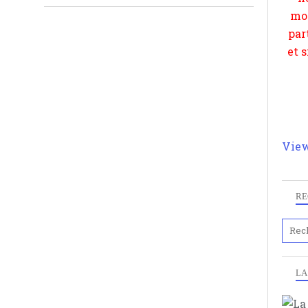
View
RE
LA