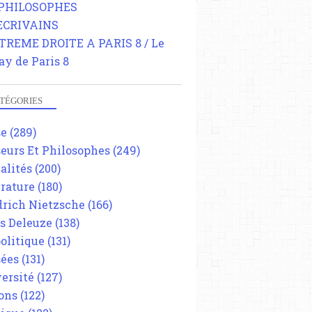
 PHILOSOPHES
 ECRIVAINS
TREME DROITE A PARIS 8 / Le
ay de Paris 8
TÉGORIES
se
(289)
eurs Et Philosophes
(249)
alités
(200)
érature
(180)
drich Nietzsche
(166)
es Deleuze
(138)
olitique
(131)
ées
(131)
ersité
(127)
ons
(122)