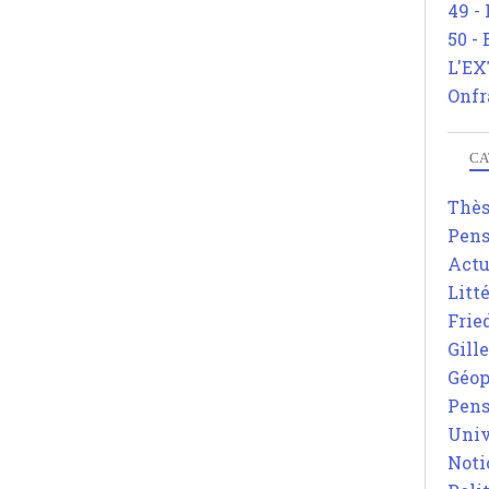
49 -
50 -
L'EX
Onfr
CA
Thè
Pens
Actu
Litt
Frie
Gill
Géop
Pens
Univ
Noti