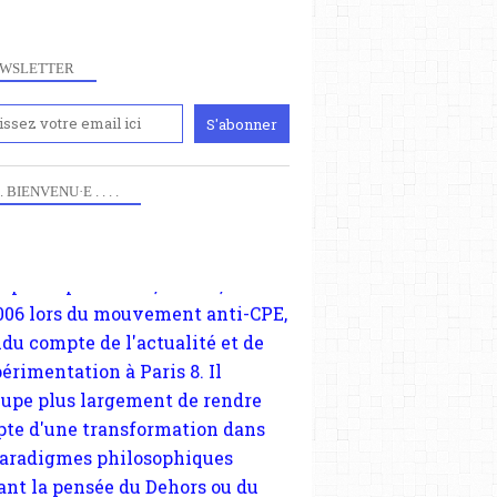
WSLETTER
iennement
VICTOR CONSIDERANT
paris8philo.com, ce site, créé
 . . BIENVENU·E . . . .
FOURIÉRISME
006 lors du mouvement anti-CPE,
ndu compte de l'actualité et de
POLYTECHNICIENS
périmentation à Paris 8. Il
TRAVAIL ATTRAYANT ET TRAVAIL CONTRAINT
cupe plus largement de rendre
te d'une transformation dans
paradigmes philosophiques
ant la pensée du Dehors ou du
li, omme la nomme les
physiciens classique. Nous
s quant à nous déjà basculé
blée dans la modernité