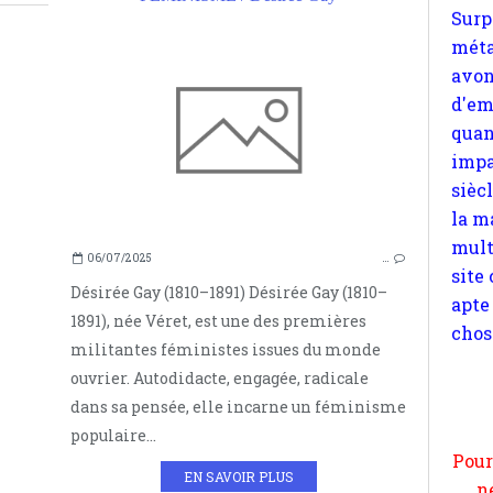
quan
impa
sièc
la m
mult
site
apte
chos
06/07/2025
…
Désirée Gay (1810–1891) Désirée Gay (1810–
1891), née Véret, est une des premières
militantes féministes issues du monde
Pour
ouvrier. Autodidacte, engagée, radicale
n
dans sa pensée, elle incarne un féminisme
moi
populaire...
par
EN SAVOIR PLUS
et 