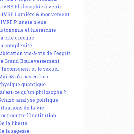
 LIVRE Philosophie à venir
 LIVRE Lumière & mouvement
 LIVRE Planète bleue
 Autonomie et hiérarchie
La cité grecque
 La complexité
Libération vis-à-vis de l'esprit
 Le Grand Bouleversement
L'Inconscient et le sexuel
Mai 68 n'a pas eu lieu
 Physique quantique
 Qu'est-ce qu'un philosophe ?
 Schizo-analyse politique
Situations de la vie
Tout contre l'institution
De la liberté
De la sagesse