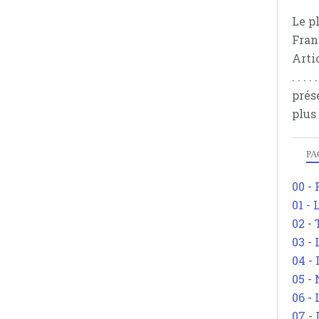
Le p
Fran
Arti
. . .
prés
plus
PA
00 -
01 - 
02 -
03 -
04 -
05 -
06 -
07 -