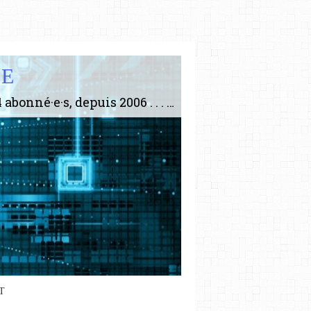
IE
Le plus gros site de philosophie de France ! ABONNEZ-VOUS ! 4115 Articles, 1634 abonné·e·s, depuis 2006 . . . . . . . . 2 852 214 pages vues jusqu'à présent. Prestance et être apte à un plus grand nombre de choses.
T