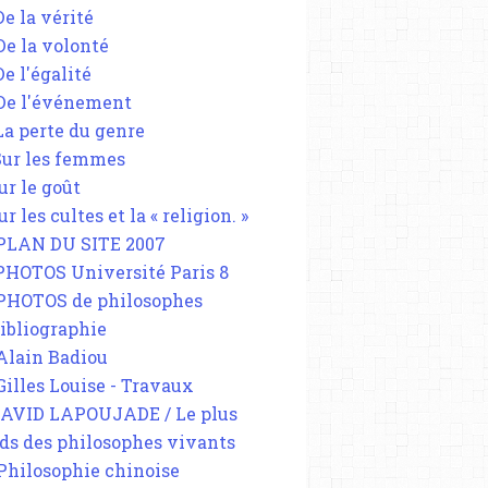
De la vérité
 De la volonté
De l'égalité
 De l'événement
 La perte du genre
 Sur les femmes
ur le goût
ur les cultes et la « religion. »
 PLAN DU SITE 2007
 PHOTOS Université Paris 8
 PHOTOS de philosophes
Bibliographie
 Alain Badiou
 Gilles Louise - Travaux
DAVID LAPOUJADE / Le plus
ds des philosophes vivants
 Philosophie chinoise