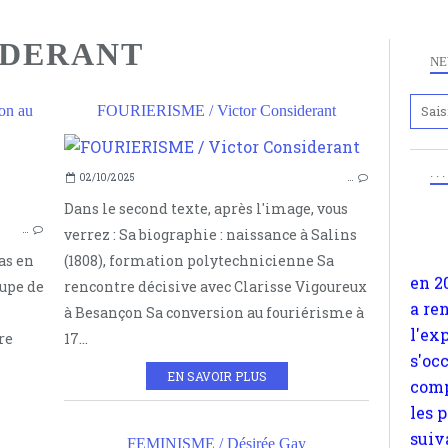
IDERANT
NE
on au
FOURIERISME / Victor Considerant
Anc
www.
. .
02/10/2025
…
FOURIÉRISME
en 2
Dans le second texte, après l'image, vous
COLONIE DE LA RÉUNION
a re
…
verrez : Sa biographie : naissance à Salins
l'ex
TEXAS
as en
(1808), formation polytechnicienne Sa
s'oc
VICTOR CONSIDERANT
oupe de
rencontre décisive avec Clarisse Vigoureux
comp
PHALANSTÈRES
à Besançon Sa conversion au fouriérisme à
les 
re
17...
suiv
Surp
EN SAVOIR PLUS
méta
avon
FEMINISME / Désirée Gay
d'em