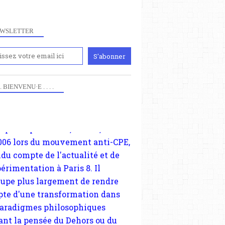
WSLETTER
iennement
paris8philo.com, ce site, créé
006 lors du mouvement anti-CPE,
 . . BIENVENU·E . . . .
ndu compte de l'actualité et de
périmentation à Paris 8. Il
cupe plus largement de rendre
te d'une transformation dans
paradigmes philosophiques
ant la pensée du Dehors ou du
li, omme la nomme les
physiciens classique. Nous
s quant à nous déjà basculé
blée dans la modernité