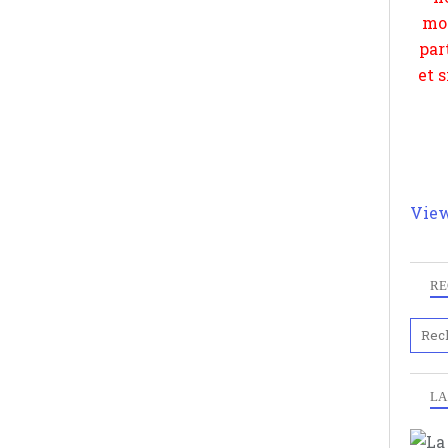
View
RE
LA