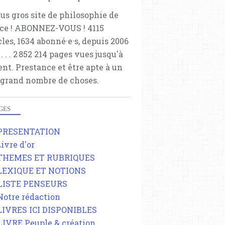
lus gros site de philosophie de
ce ! ABONNEZ-VOUS ! 4115
cles, 1634 abonné·e·s, depuis 2006
 . . . . . 2 852 214 pages vues jusqu'à
ent. Prestance et être apte à un
 grand nombre de choses.
GES
 PRESENTATION
Livre d'or
 THEMES ET RUBRIQUES
 LEXIQUE ET NOTIONS
 LISTE PENSEURS
 Notre rédaction
 LIVRES ICI DISPONIBLES
 LIVRE Peuple & création