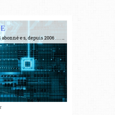
IE
Le plus gros site de philosophie de France ! ABONNEZ-VOUS ! 4115 Articles, 1634 abonné·e·s, depuis 2006 . . . . . . . . 2 852 214 pages vues jusqu'à présent. Prestance et être apte à un plus grand nombre de choses.
T