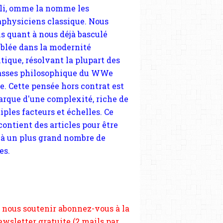
tique, résolvant la plupart des
sses philosophique du WWe
le. Cette pensée hors contrat est
arque d'une complexité, riche de
iples facteurs et échelles. Ce
 contient des articles pour être
 à un plus grand nombre de
es.
 nous soutenir abonnez-vous à la
ewsletter gratuite (2 mails par
s), commentez sans hésitation,
tagez le contenu sur les réseaux
si vous le pouvez faîtes des liens