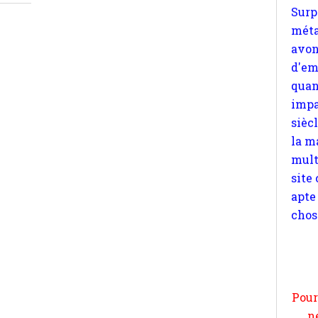
quan
impa
sièc
la m
mult
site
apte
chos
Pour
n
moi
par
et 