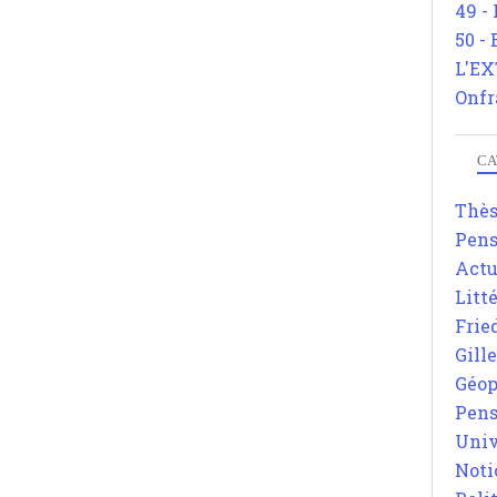
49 -
50 -
L'EX
Onfr
CA
Thè
Pens
Actu
Litt
Frie
Gill
Géop
Pens
Univ
Noti