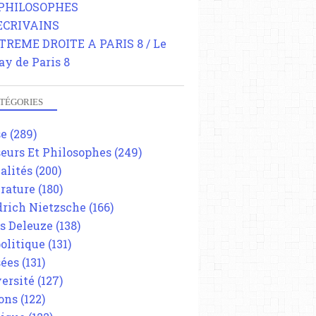
 PHILOSOPHES
 ECRIVAINS
TREME DROITE A PARIS 8 / Le
ay de Paris 8
TÉGORIES
se
(289)
eurs Et Philosophes
(249)
alités
(200)
érature
(180)
drich Nietzsche
(166)
es Deleuze
(138)
olitique
(131)
ées
(131)
ersité
(127)
ons
(122)