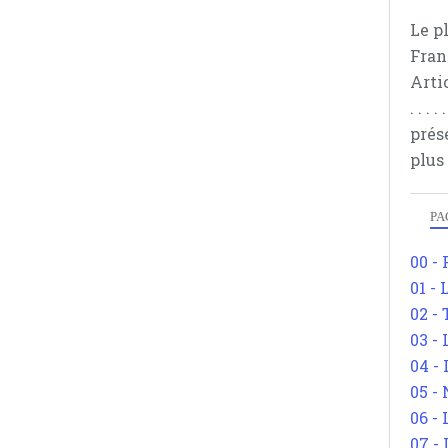
Le p
Fran
Arti
. . .
prés
plus
PA
00 -
01 - 
02 -
03 -
04 -
05 -
06 -
07 -