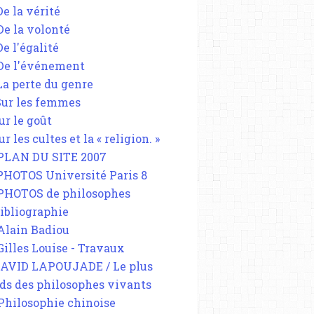
De la vérité
 De la volonté
De l'égalité
 De l'événement
 La perte du genre
 Sur les femmes
ur le goût
ur les cultes et la « religion. »
 PLAN DU SITE 2007
 PHOTOS Université Paris 8
 PHOTOS de philosophes
Bibliographie
 Alain Badiou
 Gilles Louise - Travaux
DAVID LAPOUJADE / Le plus
ds des philosophes vivants
 Philosophie chinoise