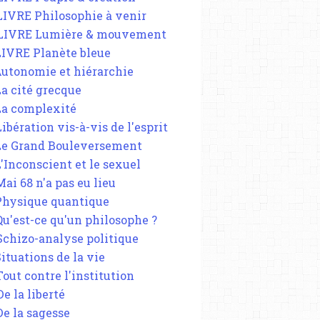
 LIVRE Philosophie à venir
 LIVRE Lumière & mouvement
 LIVRE Planète bleue
 Autonomie et hiérarchie
La cité grecque
 La complexité
Libération vis-à-vis de l'esprit
 Le Grand Bouleversement
L'Inconscient et le sexuel
Mai 68 n'a pas eu lieu
 Physique quantique
 Qu'est-ce qu'un philosophe ?
 Schizo-analyse politique
Situations de la vie
Tout contre l'institution
De la liberté
De la sagesse