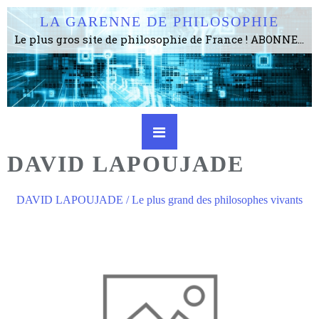
LA GARENNE DE PHILOSOPHIE
Le plus gros site de philosophie de France ! ABONNEZ-VOUS ! 4115 Articles, 1634 abonné·e·s, depuis 2006 . . . . . . . . 2 852 214 pages vues jusqu'à présent. Prestance et être apte à un plus grand nombre de choses.
DAVID LAPOUJADE
DAVID LAPOUJADE / Le plus grand des philosophes vivants