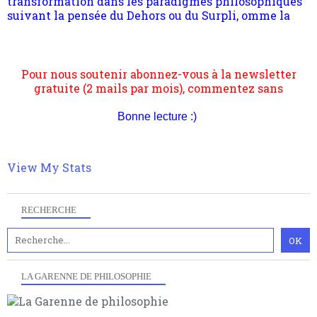
quantique, résolvant la plupart des impasses
philosophique du WWe siècle. Cette pensée hors
Pour nous soutenir abonnez-vous à la newsletter
contrat est la marque d'une complexité, riche de
gratuite (2 mails par mois), commentez sans
multiples facteurs et échelles. Ce site contient des
hésitation, partagez le contenu sur les réseaux et si
articles pour être apte à un plus grand nombre de
vous le pouvez faîtes des liens depuis votre site.
choses.
Bonne lecture :)
View My Stats
RECHERCHE
LA GARENNE DE PHILOSOPHIE