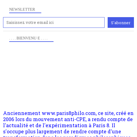
NEWSLETTER
. . . . BIENVENU·E . . . .
Anciennement www.paris8philo.com, ce site, créé en
2006 lors du mouvement anti-CPE, a rendu compte de
l'actualité et de l'expérimentation à Paris 8. Il
s'occupe plus largement de rendre compte d'une
transformation dans les paradigmes philosophiques
suivant la pensée du Dehors ou du Surpli, omme la
nomme les métaphysiciens classique. Nous avons
quant à nous déjà basculé d'emblée dans la modernité