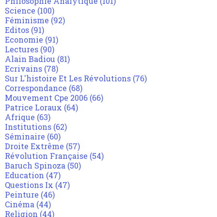
Philosophie Analytique
(101)
Science
(100)
Féminisme
(92)
Editos
(91)
Economie
(91)
Lectures
(90)
Alain Badiou
(81)
Ecrivains
(78)
Sur L'histoire Et Les Révolutions
(76)
Correspondance
(68)
Mouvement Cpe 2006
(66)
Patrice Loraux
(64)
Afrique
(63)
Institutions
(62)
Séminaire
(60)
Droite Extrême
(57)
Révolution Française
(54)
Baruch Spinoza
(50)
Education
(47)
Questions Ix
(47)
Peinture
(46)
Cinéma
(44)
Religion
(44)