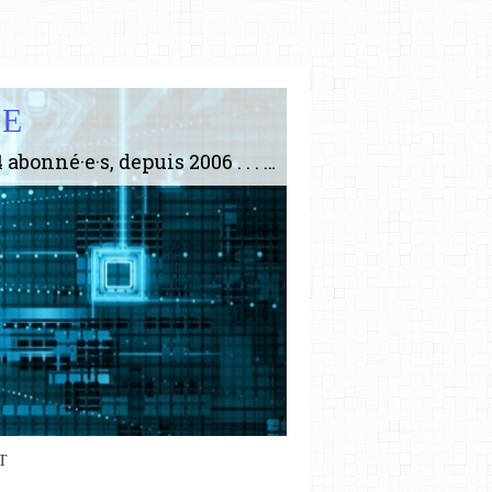
IE
Le plus gros site de philosophie de France ! ABONNEZ-VOUS ! 4115 Articles, 1634 abonné·e·s, depuis 2006 . . . . . . . . 2 852 214 pages vues jusqu'à présent. Prestance et être apte à un plus grand nombre de choses.
T