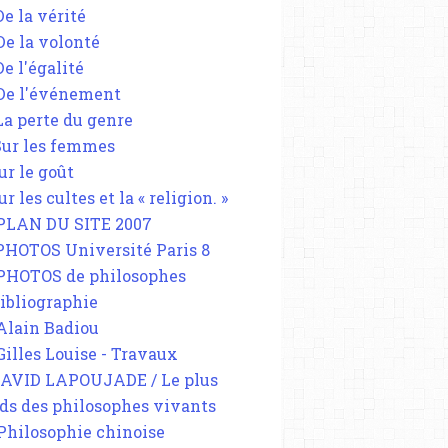
De la vérité
 De la volonté
De l'égalité
 De l'événement
 La perte du genre
 Sur les femmes
ur le goût
ur les cultes et la « religion. »
 PLAN DU SITE 2007
 PHOTOS Université Paris 8
 PHOTOS de philosophes
Bibliographie
 Alain Badiou
 Gilles Louise - Travaux
DAVID LAPOUJADE / Le plus
ds des philosophes vivants
 Philosophie chinoise