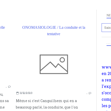
NE
lle
ONOMASIOLOGIE / La conduite et la
Anc
tentative
www.
CITATIONS
. .
en 2
MAX WEBER
a re
RATIONALISME
l'ex
CONDUITE
s'oc
comp
les 
suiv
…
Surp
11/12/2020
…
u,
méta
ans sa
Même si c'est Canguilhem qui en a
avon
sme
beaucoup parlé, la conduite, que l'on
d'em