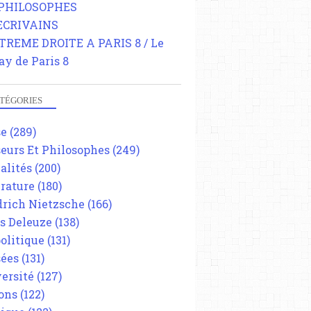
 PHILOSOPHES
 ECRIVAINS
TREME DROITE A PARIS 8 / Le
ay de Paris 8
TÉGORIES
se
(289)
eurs Et Philosophes
(249)
alités
(200)
érature
(180)
drich Nietzsche
(166)
es Deleuze
(138)
olitique
(131)
ées
(131)
ersité
(127)
ons
(122)