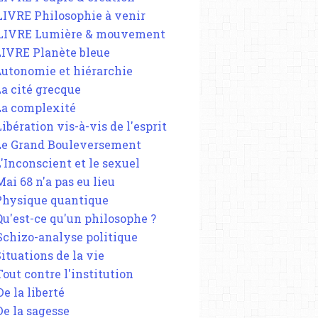
 LIVRE Philosophie à venir
 LIVRE Lumière & mouvement
 LIVRE Planète bleue
 Autonomie et hiérarchie
La cité grecque
 La complexité
Libération vis-à-vis de l'esprit
 Le Grand Bouleversement
L'Inconscient et le sexuel
Mai 68 n'a pas eu lieu
 Physique quantique
 Qu'est-ce qu'un philosophe ?
 Schizo-analyse politique
Situations de la vie
Tout contre l'institution
De la liberté
De la sagesse