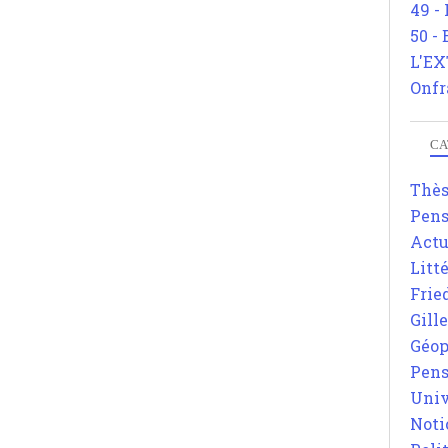
49 -
50 -
L'EX
Onfr
CA
Thè
Pens
Actu
Litt
Frie
Gill
Géop
Pens
Univ
Noti