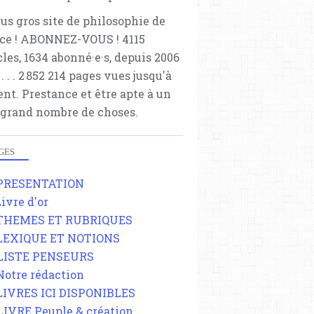
lus gros site de philosophie de
ce ! ABONNEZ-VOUS ! 4115
cles, 1634 abonné·e·s, depuis 2006
 . . . . . 2 852 214 pages vues jusqu'à
ent. Prestance et être apte à un
 grand nombre de choses.
GES
 PRESENTATION
Livre d'or
 THEMES ET RUBRIQUES
 LEXIQUE ET NOTIONS
 LISTE PENSEURS
 Notre rédaction
 LIVRES ICI DISPONIBLES
 LIVRE Peuple & création