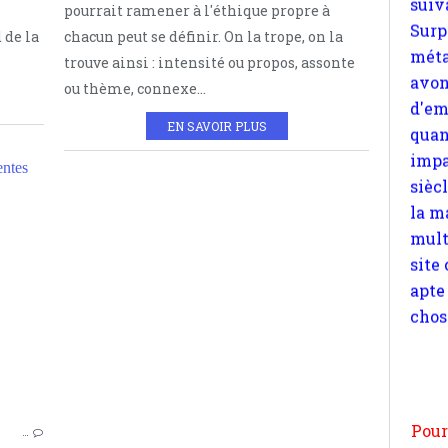
pourrait ramener à l'éthique propre à
quan
 de la
chacun peut se définir. On la trope, on la
impa
trouve ainsi : intensité ou propos, assonte
sièc
ou thème, connexe...
la m
mult
EN SAVOIR PLUS
site
ntes
apte
chos
CONDUITE
MEUTRE
FUITE
SIDÉRATION
Pour
COMBAT
n
GÉNÉRATION
moi
ESQUIVE
par
JOUTE
…
et 