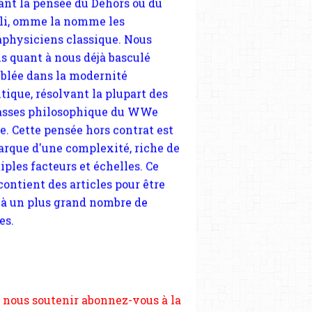
tique, résolvant la plupart des
sses philosophique du WWe
le. Cette pensée hors contrat est
arque d'une complexité, riche de
iples facteurs et échelles. Ce
 contient des articles pour être
 à un plus grand nombre de
es.
 nous soutenir abonnez-vous à la
ewsletter gratuite (2 mails par
s), commentez sans hésitation,
tagez le contenu sur les réseaux
si vous le pouvez faîtes des liens