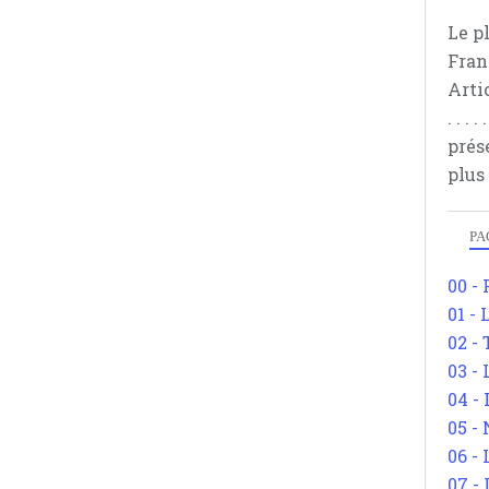
Le p
Fran
Arti
. . .
prés
plus
PA
00 -
01 - 
02 -
03 -
04 -
05 -
06 -
07 -