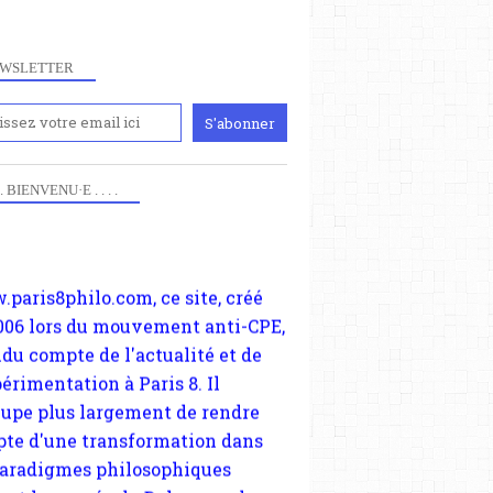
WSLETTER
iennement
paris8philo.com, ce site, créé
 . . BIENVENU·E . . . .
006 lors du mouvement anti-CPE,
NOUVEAU LEXIQUE
ndu compte de l'actualité et de
TERMES
périmentation à Paris 8. Il
CONDUITE
cupe plus largement de rendre
TENTATIVE
te d'une transformation dans
BRIBES
paradigmes philosophiques
ant la pensée du Dehors ou du
li, omme la nomme les
physiciens classique. Nous
s quant à nous déjà basculé
blée dans la modernité