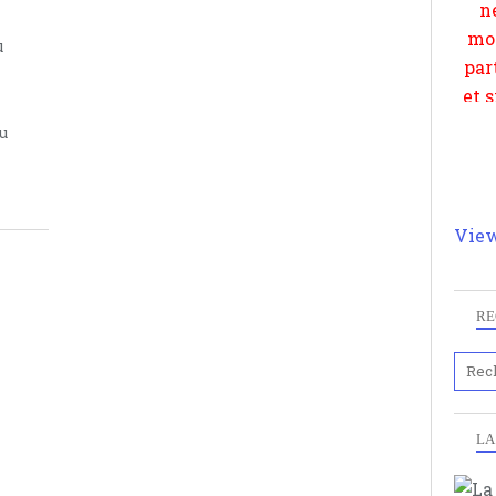
PRISE DE PAROLE
u
ou
View
RE
LA