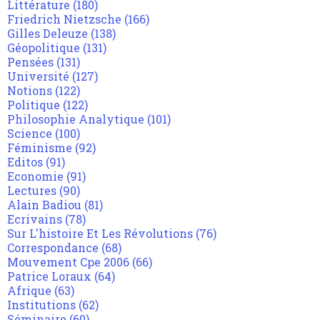
Littérature
(180)
Friedrich Nietzsche
(166)
Gilles Deleuze
(138)
Géopolitique
(131)
Pensées
(131)
Université
(127)
Notions
(122)
Politique
(122)
Philosophie Analytique
(101)
Science
(100)
Féminisme
(92)
Editos
(91)
Economie
(91)
Lectures
(90)
Alain Badiou
(81)
Ecrivains
(78)
Sur L'histoire Et Les Révolutions
(76)
Correspondance
(68)
Mouvement Cpe 2006
(66)
Patrice Loraux
(64)
Afrique
(63)
Institutions
(62)
Séminaire
(60)