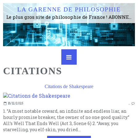
LA GARENNE DE PHILOSOPHIE
Le plus gros site de philosophie de France ! ABONNEZ-VOUS ! 4115 Articles, 1634 abonné·e·s, depuis 2006 . . . . . . . . 2 852 214 pages vues jusqu'à présent. Prestance et être apte à un plus grand nombre de choses.
CITATIONS
Citations de Shakespeare
18/12/2025
…
1. “A most notable coward, an infinite and endless liar, an
hourly promise breaker, the owner of no one good quality.”
All’s Well That Ends Well (Act 3, Scene 6) 2. “Away, you
starvelling, you elf-skin, you dried...