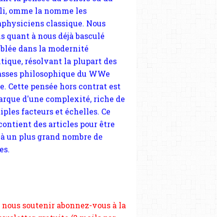
tique, résolvant la plupart des
sses philosophique du WWe
le. Cette pensée hors contrat est
arque d'une complexité, riche de
iples facteurs et échelles. Ce
 contient des articles pour être
 à un plus grand nombre de
es.
 nous soutenir abonnez-vous à la
ewsletter gratuite (2 mails par
s), commentez sans hésitation,
tagez le contenu sur les réseaux
si vous le pouvez faîtes des liens