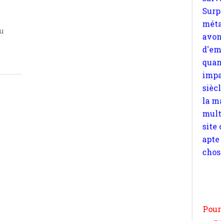
quan
impa
ou
sièc
la m
mult
site
apte
chos
Pour
n
moi
par
et 