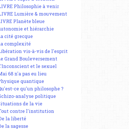
 LIVRE Philosophie à venir
 LIVRE Lumière & mouvement
 LIVRE Planète bleue
 Autonomie et hiérarchie
La cité grecque
 La complexité
Libération vis-à-vis de l'esprit
 Le Grand Bouleversement
L'Inconscient et le sexuel
Mai 68 n'a pas eu lieu
 Physique quantique
 Qu'est-ce qu'un philosophe ?
 Schizo-analyse politique
Situations de la vie
Tout contre l'institution
De la liberté
De la sagesse