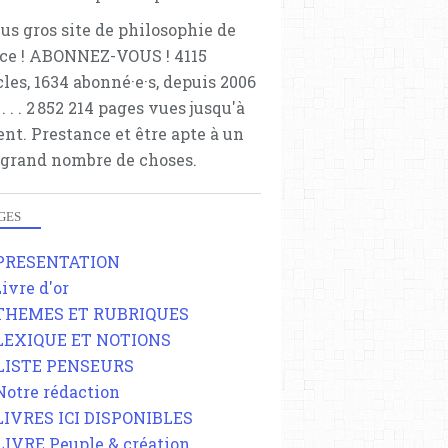
lus gros site de philosophie de
ce ! ABONNEZ-VOUS ! 4115
cles, 1634 abonné·e·s, depuis 2006
 . . . . . 2 852 214 pages vues jusqu'à
ent. Prestance et être apte à un
 grand nombre de choses.
GES
 PRESENTATION
Livre d'or
 THEMES ET RUBRIQUES
 LEXIQUE ET NOTIONS
 LISTE PENSEURS
 Notre rédaction
 LIVRES ICI DISPONIBLES
 LIVRE Peuple & création