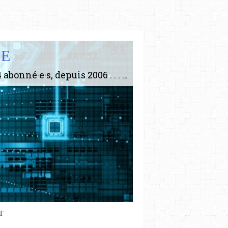
IE
Le plus gros site de philosophie de France ! ABONNEZ-VOUS ! 4115 Articles, 1634 abonné·e·s, depuis 2006 . . . . . . . . 2 852 214 pages vues jusqu'à présent. Prestance et être apte à un plus grand nombre de choses.
T