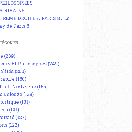
 PHILOSOPHES
 ECRIVAINS
TREME DROITE A PARIS 8 / Le
ay de Paris 8
TÉGORIES
se
(289)
eurs Et Philosophes
(249)
alités
(200)
érature
(180)
drich Nietzsche
(166)
es Deleuze
(138)
olitique
(131)
ées
(131)
ersité
(127)
ons
(122)