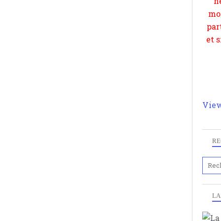
View
RE
LA