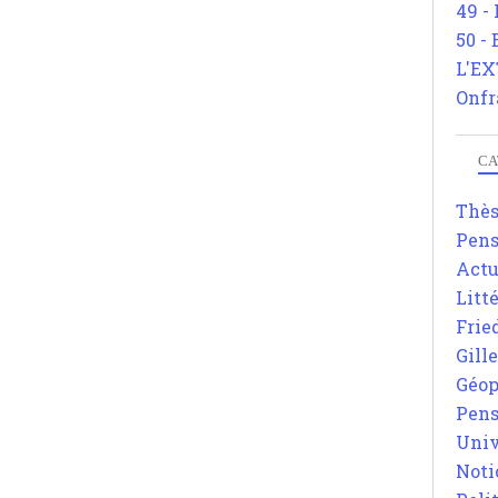
49 -
50 -
L'EX
Onfr
CA
Thè
Pens
Actu
Litt
Frie
Gill
Géop
Pens
Univ
Noti