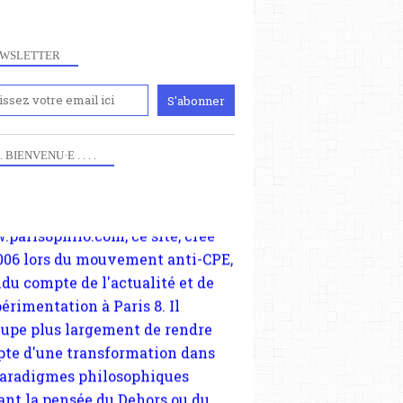
WSLETTER
iennement
paris8philo.com, ce site, créé
 . . BIENVENU·E . . . .
006 lors du mouvement anti-CPE,
ndu compte de l'actualité et de
périmentation à Paris 8. Il
cupe plus largement de rendre
te d'une transformation dans
paradigmes philosophiques
ant la pensée du Dehors ou du
li, omme la nomme les
physiciens classique. Nous
s quant à nous déjà basculé
blée dans la modernité