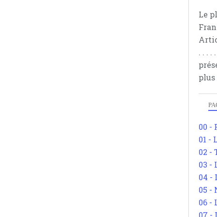
Le p
Fran
Arti
. . .
prés
plus
PA
00 -
01 - 
02 -
03 -
04 -
05 -
06 -
07 -