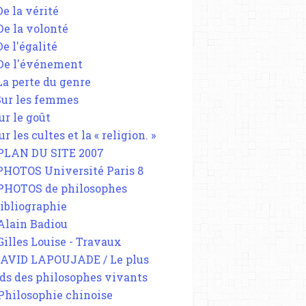
De la vérité
 De la volonté
De l'égalité
 De l'événement
 La perte du genre
 Sur les femmes
ur le goût
ur les cultes et la « religion. »
 PLAN DU SITE 2007
 PHOTOS Université Paris 8
 PHOTOS de philosophes
Bibliographie
 Alain Badiou
 Gilles Louise - Travaux
DAVID LAPOUJADE / Le plus
ds des philosophes vivants
 Philosophie chinoise