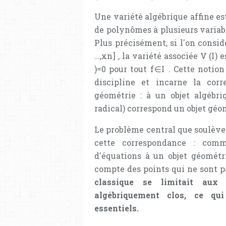
Une variété algébrique affine e
de polynômes à plusieurs variab
Plus précisément, si l'on consi
…
,
x
n
]
, la variété associée
V
(
I
)
es
)
=
0
pour tout
f
∈
I
. Cette notion
discipline et incarne la cor
géométrie : à un objet algébri
radical) correspond un objet géom
Le problème central que soulève 
cette correspondance : com
d'équations à un objet géométr
compte des points qui ne sont pa
classique se limitait au
algébriquement clos, ce qu
essentiels.