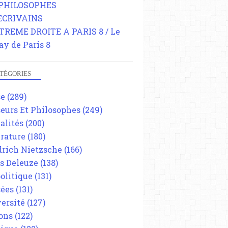
 PHILOSOPHES
 ECRIVAINS
TREME DROITE A PARIS 8 / Le
ay de Paris 8
TÉGORIES
se
(289)
eurs Et Philosophes
(249)
alités
(200)
érature
(180)
drich Nietzsche
(166)
es Deleuze
(138)
olitique
(131)
ées
(131)
ersité
(127)
ons
(122)