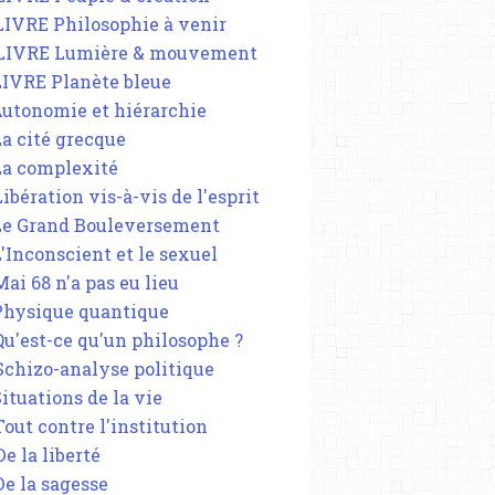
 LIVRE Philosophie à venir
 LIVRE Lumière & mouvement
 LIVRE Planète bleue
 Autonomie et hiérarchie
La cité grecque
 La complexité
Libération vis-à-vis de l'esprit
 Le Grand Bouleversement
L'Inconscient et le sexuel
Mai 68 n'a pas eu lieu
 Physique quantique
 Qu'est-ce qu'un philosophe ?
 Schizo-analyse politique
Situations de la vie
Tout contre l'institution
De la liberté
De la sagesse