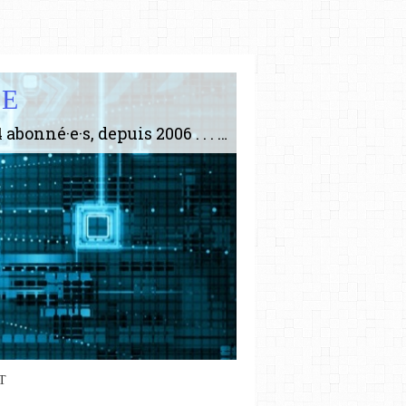
IE
Le plus gros site de philosophie de France ! ABONNEZ-VOUS ! 4115 Articles, 1634 abonné·e·s, depuis 2006 . . . . . . . . 2 852 214 pages vues jusqu'à présent. Prestance et être apte à un plus grand nombre de choses.
T