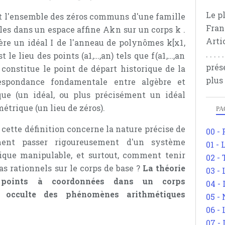
Le p
st l'ensemble des zéros communs d'une famille
Fran
les dans un espace affine
A
k
n
sur un corps
k
.
Arti
dère un idéal
I
de l'anneau de polynômes
k
[
x
1
,
. . .
t le lieu des points
(
a
1
,
…
,
a
n
)
tels que
f
(
a
1
,
…
,
a
n
prés
 constitue le point de départ historique de la
plus
respondance fondamentale entre algèbre et
que (un idéal, ou plus précisément un idéal
étrique (un lieu de zéros).
PA
cette définition concerne la nature précise de
00 -
ment passer rigoureusement d'un système
01 - 
ique manipulable, et surtout, comment tenir
02 -
s rationnels sur le corps de base ?
La théorie
03 -
x points à coordonnées dans un corps
04 -
i occulte des phénomènes arithmétiques
05 -
06 -
07 -