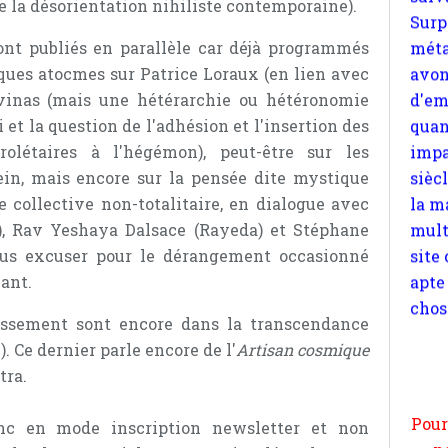
de la désorientation nihiliste contemporaine).
quan
impa
ont publiés en parallèle car déjà programmés
sièc
elques atocmes sur Patrice Loraux (en lien avec
la m
vinas (mais une hétérarchie ou hétéronomie
mult
et la question de l'adhésion et l'insertion des
site
olétaires à l'hégémon), peut-être sur les
apte
in, mais encore sur la pensée dite mystique
chos
e collective non-totalitaire, en dialogue avec
 Rav Yeshaya Dalsace (Rayeda) et Stéphane
us excuser pour le dérangement occasionné
éant.
Pour
assement sont encore dans la transcendance
n
 Ce dernier parle encore de l'
Artisan cosmique
moi
tra.
par
et 
onc en mode inscription newsletter et non