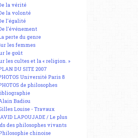
De la vérité
 De la volonté
De l'égalité
 De l'événement
 La perte du genre
 Sur les femmes
ur le goût
ur les cultes et la « religion. »
 PLAN DU SITE 2007
 PHOTOS Université Paris 8
 PHOTOS de philosophes
Bibliographie
 Alain Badiou
 Gilles Louise - Travaux
DAVID LAPOUJADE / Le plus
ds des philosophes vivants
 Philosophie chinoise