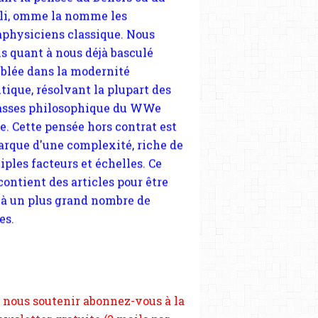
tique, résolvant la plupart des
sses philosophique du WWe
le. Cette pensée hors contrat est
arque d'une complexité, riche de
iples facteurs et échelles. Ce
 contient des articles pour être
 à un plus grand nombre de
es.
 nous soutenir abonnez-vous à la
ewsletter gratuite (2 mails par
s), commentez sans hésitation,
tagez le contenu sur les réseaux
si vous le pouvez faîtes des liens