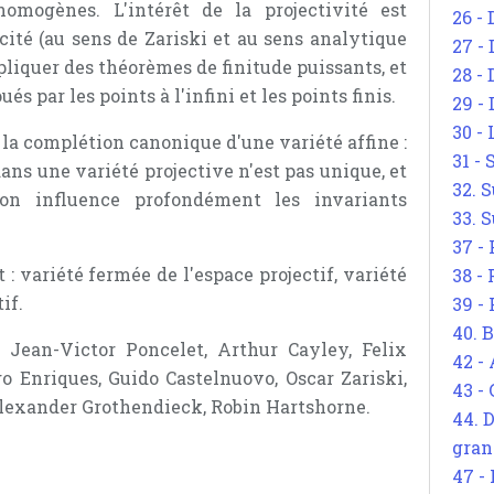
mogènes. L'intérêt de la projectivité est
26 - 
cité (au sens de Zariski et au sens analytique
27 -
pliquer des théorèmes de finitude puissants, et
28 - 
és par les points à l'infini et les points finis.
29 -
30 -
 la complétion canonique d'une variété affine :
31 -
dans une variété projective n'est pas unique, et
32. S
ion influence profondément les invariants
33. S
37 -
: variété fermée de l'espace projectif, variété
38 -
if.
39 -
40. 
 Jean-Victor Poncelet, Arthur Cayley, Felix
42 -
go Enriques, Guido Castelnuovo, Oscar Zariski,
43 -
Alexander Grothendieck, Robin Hartshorne.
44. 
gran
47 -