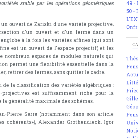
49 -
 variétés stable par les opérations géométriques
50 -
L'EX
 un ouvert de Zariski d'une variété projective,
Onfr
ersection d'un ouvert et d'un fermé dans un
 englobe à la fois les variétés affines (qui sont
CA
fine est un ouvert de l'espace projectif) et les
 de nombreux espaces de modules naturels qui
Thè
tion permet une flexibilité essentielle dans la
Pens
ler, retirer des fermés, sans quitter le cadre.
Actu
Litt
 de la classification des variétés algébriques :
Frie
i-projectives est suffisamment riche pour la
Gill
re la généralité maximale des schémas.
Géop
an-Pierre Serre (notamment dans son article
Pens
es cohérents»), Alexander Grothendieck, Igor
Univ
Noti