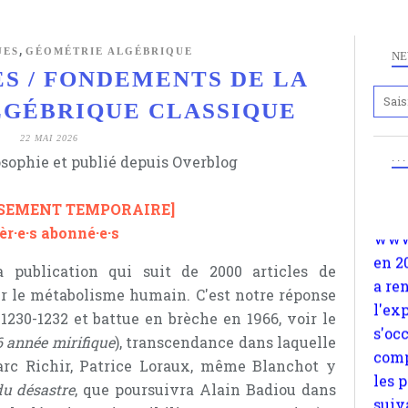
,
UES
GÉOMÉTRIE ALGÉBRIQUE
NE
S / FONDEMENTS DE LA
GÉBRIQUE CLASSIQUE
Anc
www.
22 MAI 2026
en 2
. .
osophie et publié depuis Overblog
a re
l'ex
SSEMENT TEMPORAIRE]
s'oc
èr·e·s abonné·e·s
comp
 publication qui suit de 2000 articles de
les 
r le métabolisme humain. C'est notre réponse
suiv
1230-1232 et battue en brèche en 1966, voir le
Surp
 année mirifique
), transcendance dans laquelle
méta
arc Richir, Patrice Loraux, même Blanchot y
avon
du désastre
, que poursuivra Alain Badiou dans
d'em