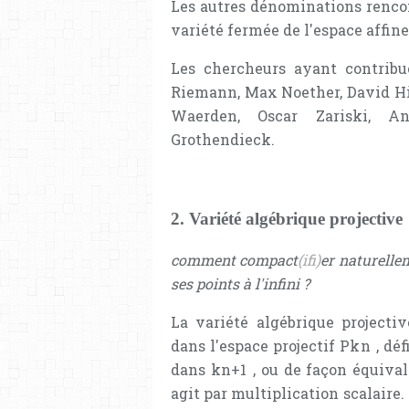
Les autres dénominations rencon
variété fermée de l'espace affine,
Les chercheurs ayant contrib
Riemann, Max Noether, David Hi
Waerden, Oscar Zariski, An
Grothendieck.
2. Variété algébrique projective
comment compact
(ifi)
er naturelle
ses points à l'infini ?
La variété algébrique projectiv
dans l'espace projectif
P
k
n
, dé
dans
k
n
+
1
, ou de façon équiva
agit par multiplication scalaire.