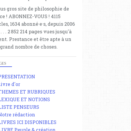
lus gros site de philosophie de
ce ! ABONNEZ-VOUS ! 4115
cles, 1634 abonné·e·s, depuis 2006
 . . . . . 2 852 214 pages vues jusqu'à
ent. Prestance et être apte à un
 grand nombre de choses.
GES
 PRESENTATION
Livre d'or
 THEMES ET RUBRIQUES
 LEXIQUE ET NOTIONS
 LISTE PENSEURS
 Notre rédaction
 LIVRES ICI DISPONIBLES
 LIVRE Peuple & création