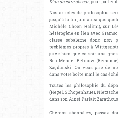
D'un déastre obscur
, pour parler 
Nos articles de philosophie ser
jusqu'à la fin juin ainsi que qu
Michèle Choen Halimi), sur Lé
hétérogène en lien avec Gramsci 
classe subalerne donc non pr
problèmes propres à Wittgenste
juive bien que ce soit une gnos
Reb Mendel Belinow (Remenbe),
Zagdanski. On vous prie de no
dans votre boîte mail le cas éch
Toutes les philosophie du dép
(Hegel, SChopenhauer, Nietzsche).
dans son Ainsi Parlait Zarathous
Chérons abonné·e·s, passez d