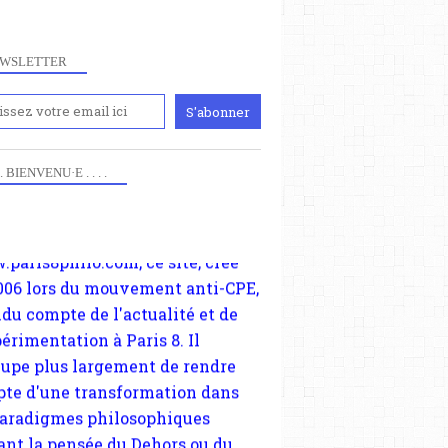
WSLETTER
iennement
paris8philo.com, ce site, créé
006 lors du mouvement anti-CPE,
 . . BIENVENU·E . . . .
ndu compte de l'actualité et de
périmentation à Paris 8. Il
cupe plus largement de rendre
te d'une transformation dans
paradigmes philosophiques
ant la pensée du Dehors ou du
li, omme la nomme les
physiciens classique. Nous
s quant à nous déjà basculé
blée dans la modernité