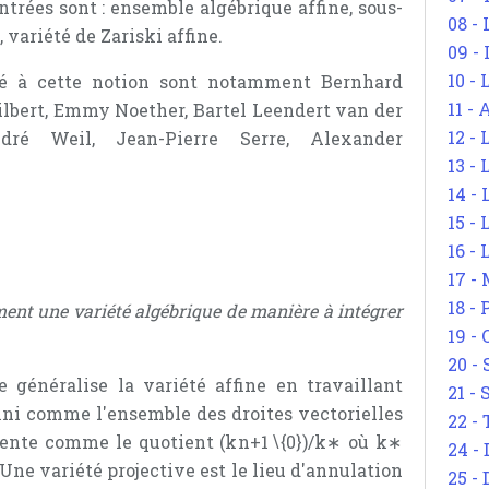
trées sont : ensemble algébrique affine, sous-
08 -
 variété de Zariski affine.
09 -
10 -
ué à cette notion sont notamment Bernhard
11 -
lbert, Emmy Noether, Bartel Leendert van der
12 - 
dré Weil, Jean-Pierre Serre, Alexander
13 -
14 - 
15 -
16 - 
17 - 
18 -
ment une variété algébrique de manière à intégrer
19 -
20 -
e généralise la variété affine en travaillant
21 - 
fini comme l'ensemble des droites vectorielles
22 - 
lente comme le quotient
(
k
n
+
1
∖
{
0
})
/
k
∗
où
k
∗
24 - 
 Une variété projective est le lieu d'annulation
25 - 