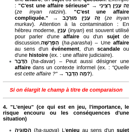
:
"C'est une affaire sérieuse"
→
זֶה עִנְיָן רָצִינִי
(
ze inyan ratzini
).
"C'est une
affaire
compliquée."
→
זֶה עִנְיָן מוּרְכָּב
(
ze inyan
murkav
). Attention à la contamination : En
hébreu moderne,
עִנְיָן
(
inyan
) est souvent utilisé
pour parler d'une
affaire
ou d'un
sujet
de
discussion.
הַפָּרָשָׁה
(
ha-parasha
) – Une
affaire
au sens d'un
événement
, d'un
scandale
ou
d'une
histoire
(ex. : une affaire judiciaire).
הַדָּבָר
(
ha-davar
) – Peut aussi désigner une
affaire
dans un contexte informel (ex. :
"Quelle
est cette affaire ?"
→
מָה הַדָּבָר?
).
Si on élargit le champ à titre de comparaison
4.
"L'enjeu"
(ce qui est en jeu, l'importance, le
risque encouru ou les conséquences d'une
situation)
הַסּוּגְיָה
(
ha-sugya
) L'
enjeu
au sens d'un
sujet