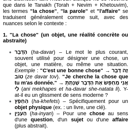
que dans le Tanakh (Torah + Nevim + Khetouvim),
les termes
"la chose"
,
"la parole"
et
"l'affaire"
se
traduisent généralement comme suit, avec des
nuances selon le contexte :
1.
"La chose"
(un objet, une réalité concrète ou
abstraite)
הַדָּבָר
(
ha-davar
) – Le mot le plus courant,
souvent utilisé pour désigner une chose, un
objet, une matière, ou même une situation.
Exemple
:
"C'est une bonne chose"
→
זֶה דָּבָר
טוֹב
(
ze davar tov
).
"Je cherche
la chose
que
tu m'as donnée."
→
אֲנִי מְחַפֵּשׂ אֶת הַדָּבָר שֶׁנָּתַתָּ
לִי
(
ani mekhapes et ha-davar she-natata li
). Y-
at-il eu un glissment de sens moderne ?
הַחֵפֶץ
(
ha-khefets
) – Spécifiquement pour un
objet physique
(ex. : un livre, une clé).
הַעִנְיָן
(
ha-inyan
) – Pour une
chose
au sens
d'une
question
, d'un
sujet
ou d'une
affaire
(plus abstrait).