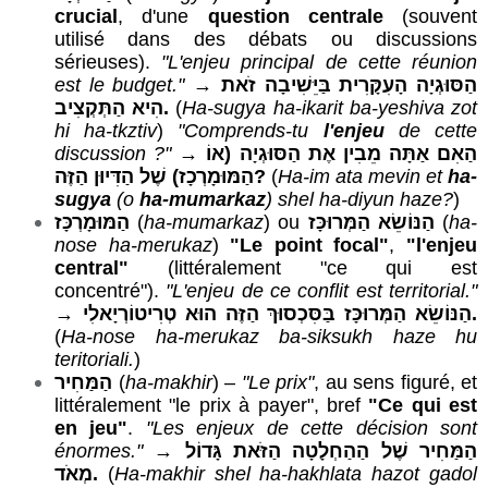
crucial
, d'une
question centrale
(souvent
utilisé dans des débats ou discussions
sérieuses).
"L'enjeu principal de cette réunion
est le budget."
→
הַסּוּגְיָה הָעִקָּרִית בַּיֵּשִׁיבָה זֹאת
הִיא הַתְּקְצִיב.
(
Ha-sugya ha-ikarit ba-yeshiva zot
hi ha-tkztiv
)
"Comprends-tu
l'enjeu
de cette
discussion ?"
→
(אוֹ
הַסּוּגְיָה
הַאִם אַתָּה מֵבִין אֶת
הַמּוּמָרְכָז
) שֶׁל הַדִּיוּן הַזֶּה?
(
Ha-im ata mevin et
ha-
sugya
(o
ha-mumarkaz
) shel ha-diyun haze?
)
הַמּוּמָרְכָּז
(
ha-mumarkaz
) ou
הַנּוֹשֵׂא הַמְּרוּכָּז
(
ha-
nose ha-merukaz
)
"Le point focal"
,
"l'enjeu
central"
(littéralement "ce qui est
concentré").
"L'enjeu de ce conflit est territorial."
→
הַנּוֹשֵׂא הַמְּרוּכָּז בַּסִּכְסוּךְ הַזֶּה הוּא טְרִיטוֹרְיָאלִי.
(
Ha-nose ha-merukaz ba-siksukh haze hu
teritoriali.
)
הַמַּחִיר
(
ha-makhir
) –
"Le prix"
, au sens figuré, et
littéralement "le prix à payer", bref
"Ce qui est
en jeu
"
.
"Les enjeux de cette décision sont
énormes."
→
הַמַּחִיר שֶׁל הַהַחְלָטָה הַזֹּאת גָּדוֹל
מְאֹד.
(
Ha-makhir shel ha-hakhlata hazot gadol