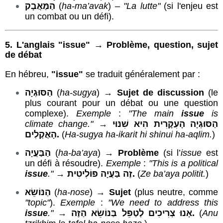
הַמַּאֲבָק
(
ha-ma’avak
) –
"La lutte"
(si l'enjeu est
un combat ou un défi).
5. L'anglais "issue" → Problème, question, sujet
de débat
En hébreu,
"issue"
se traduit généralement par :
הַסּוּגְיָה
(
ha-sugya
) →
Sujet de discussion
(le
plus courant pour un débat ou une question
complexe).
Exemple
:
"The main
issue
is
climate change."
→
הַסּוּגְיָה הָעִקָּרִית הִיא שִׁנּוּי
הָאֲקְלִים.
(
Ha-sugya ha-ikarit hi shinui ha-aqlim.
)
הַבַּעֲיָה
(
ha-ba’aya
) →
Problème
(si l’
issue
est
un défi à résoudre).
Exemple
:
"This is a political
issue
."
→
זֶה בַּעֲיָה פּוֹלִיטִית.
(
Ze ba’aya politit.
)
הַנּוֹשֵׂא
(
ha-nose
) →
Sujet
(plus neutre, comme
"topic"
).
Exemple
:
"We need to address this
issue
."
→
אָנוּ צְרִיכִים לְטַפֵּל בַּנּוֹשֵׂא הַזֶּה.
(
Anu