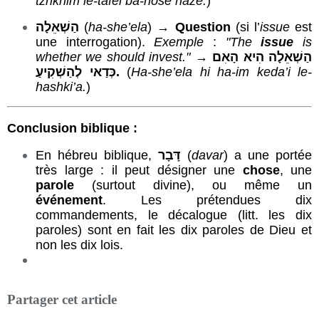
tzrikhim le-tafel ba-nose haze.
)
הַשְׁאֵלָה
(
ha-she’ela
) →
Question
(si l’
issue
est
une interrogation).
Exemple
:
"The
issue
is
whether we should invest."
→
הַשְׁאֵלָה הִיא הָאִם
כְּדַאי לְהַשְׁקִיעַ.
(
Ha-she’ela hi ha-im keda’i le-
hashki’a.
)
Conclusion biblique
:
En hébreu biblique,
דָּבָר
(
davar
) a une portée
très large : il peut désigner une
chose
, une
parole
(surtout divine), ou même un
événement
. Les prétendues dix
commandements, le décalogue (litt. les dix
paroles) sont en fait les dix paroles de Dieu et
non les dix lois.
Partager cet article