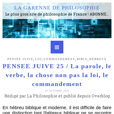
LA GARENNE DE PHILOSOPHIE
Le plus gros site de philosophie de France ! ABONNEZ-VOUS ! 4115 Articles, 1634 abonné·e·s, depuis 2006 . . . . . . . . 2 852 214 pages vues jusqu'à présent. Prestance et être apte à un plus grand nombre de choses.
,
,
,
,
PENSÉE JUIVE
LOI
COMMANDEMENT
BIBLE
HÉBREUX
PENSEE JUIVE 25 / La parole, le
verbe, la chose non pas la loi, le
commandement
20 OCTOBRE 2025
Rédigé par La Philosophie et publié depuis Overblog
En hébreu biblique et moderne, il est difficile de faire
une distinction tant l'hébreux biblique ne se recontre