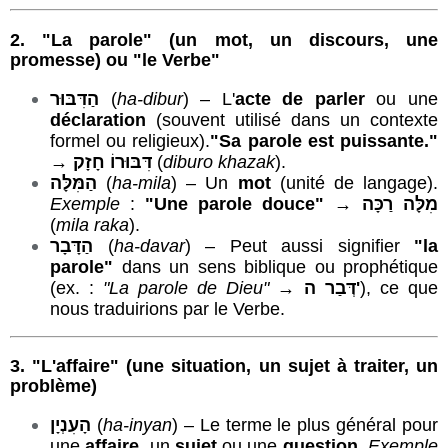
2.
"La parole"
(un mot, un discours, une
promesse) ou "le Verbe"
הַדִּבּוּר
(
ha-dibur
) – L'
acte de parler
ou une
déclaration
(souvent utilisé dans un contexte
formel ou religieux).
"Sa
parole
est puissante."
→
דִּבּוּרוֹ חָזָק
(
diburo khazak
).
הַמִּלָּה
(
ha-mila
) – Un
mot
(unité de langage).
Exemple
:
"Une parole douce"
→
מִלָּה רַכָּה
(
mila raka
).
הַדָּבָר
(
ha-davar
) – Peut aussi signifier
"la
parole"
dans un sens biblique ou prophétique
(ex. :
"La parole de Dieu"
→
דְּבַר ה'
), ce que
nous traduirions par le Verbe.
3.
"L'affaire"
(une situation, un sujet à traiter, un
problème)
הָעִנְיָן
(
ha-inyan
) – Le terme le plus général pour
une
affaire
, un
sujet
ou une
question
.
Exemple