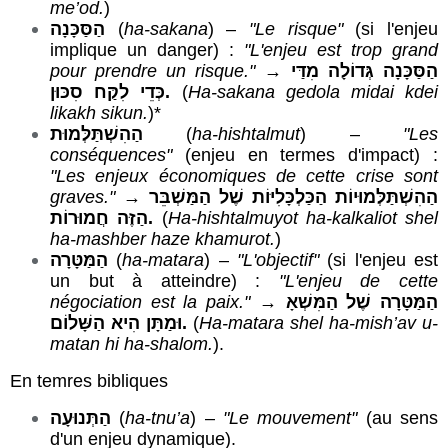
me’od.
)
הַסַּכָּנָה
(
ha-sakana
) –
"Le risque"
(si l'enjeu
implique un danger) :
"L'enjeu est trop grand
pour prendre un risque."
→
הַסַּכָּנָה גְּדוֹלָה מִדַּי
כְּדֵי לִקַּח סִכּוּן.
(
Ha-sakana gedola midai kdei
likakh sikun.
)*
הַהִשְׁתַּלְּמוּת
(
ha-hishtalmut
) –
"Les
conséquences"
(enjeu en termes d'impact) :
"Les enjeux économiques de cette crise sont
graves."
→
הַהִשְׁתַּלְּמוּיוֹת הַכַּלְכָּלִיּוֹת שֶׁל הַמַּשְׁבֵּר
הַזֶּה חֲמוּרוֹת.
(
Ha-hishtalmuyot ha-kalkaliot shel
ha-mashber haze khamurot.
)
הַמַּטָּרָה
(
ha-matara
) –
"L'objectif"
(si l'enjeu est
un but à atteindre) :
"L'enjeu de cette
négociation est la paix."
→
הַמַּטָּרָה שֶׁל הַמִּשְׁאָ
וּמַתָּן הִיא הַשָּׁלוֹם.
(
Ha-matara shel ha-mish’av u-
matan hi ha-shalom.
).
En temres bibliques
הַתְּנוּעָה
(
ha-tnu’a
) –
"Le mouvement"
(au sens
d'un enjeu dynamique).