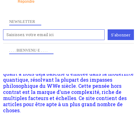
Répondre
NEWSLETTER
Anciennement www.paris8philo.com, ce site, créé en
2006 lors du mouvement anti-CPE, a rendu compte de
l'actualité et de l'expérimentation à Paris 8. Il
s'occupe plus largement de rendre compte d'une
transformation dans les paradigmes philosophiques
. . . . BIENVENU·E . . . .
suivant la pensée du Dehors ou du Surpli, omme la
nomme les métaphysiciens classique. Nous avons
quant à nous déjà basculé d'emblée dans la modernité
quantique, résolvant la plupart des impasses
philosophique du WWe siècle. Cette pensée hors
contrat est la marque d'une complexité, riche de
multiples facteurs et échelles. Ce site contient des
articles pour être apte à un plus grand nombre de
choses.