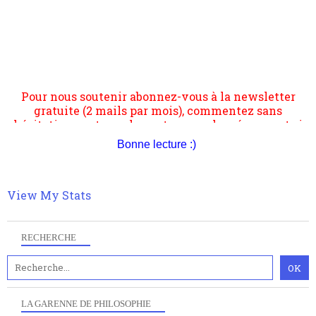
Pour nous soutenir abonnez-vous à la newsletter
gratuite (2 mails par mois), commentez sans
hésitation, partagez le contenu sur les réseaux et si
vous le pouvez faîtes des liens depuis votre site.
Bonne lecture :)
View My Stats
RECHERCHE
LA GARENNE DE PHILOSOPHIE