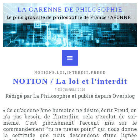
LA GARENNE DE PHILOSOPHIE
Le plus gros site de philosophie de France ! ABONNEZ-VOUS ! 4115 Articles, 1634 abonné·e·s, depuis 2006 . . . . . . . . 2 852 214 pages vues jusqu'à présent. Prestance et être apte à un plus grand nombre de choses.
,
,
,
NOTIONS
LOI
INTERDIT
FREUD
NOTION / La loi et l'interdit
7 DÉCEMBRE 2020
Rédigé par La Philosophie et publié depuis Overblog
« Ce qu’aucune âme humaine ne désire, écrit Freud, on
n’a pas besoin de l’interdire, cela s’exclut de soi-
même. C’est précisément l’accent mis sur le
commandement “tu ne tueras point” qui nous donne
la certitude que nous descendons d’une lignée