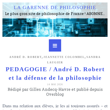
LA GARENNE DE PHILOSOPHIE
Le plus gros site de philosophie de France ! ABONNEZ-VOUS ! 4115 Articles, 1634 abonné·e·s, depuis 2006 . . . . . . . . 2 852 214 pages vues jusqu'à présent. Prestance et être apte à un plus grand nombre de choses.
,
,
ANDRÉ D. ROBERT
JEANNETTE COLOMBEL
SANDRA
LAUGIER
PEDAGOGIE / André D. Robert
et la défense de la philosophie
14 MAI 2026
Rédigé par Gilles Andecq-Havre et publié depuis
Overblog
Dans ma relation aux élèves, je les ai toujours assurés – et