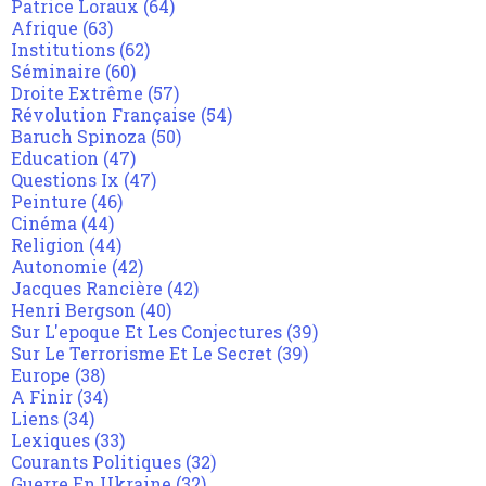
Patrice Loraux
(64)
Afrique
(63)
Institutions
(62)
Séminaire
(60)
Droite Extrême
(57)
Révolution Française
(54)
Baruch Spinoza
(50)
Education
(47)
Questions Ix
(47)
Peinture
(46)
Cinéma
(44)
Religion
(44)
Autonomie
(42)
Jacques Rancière
(42)
Henri Bergson
(40)
Sur L'epoque Et Les Conjectures
(39)
Sur Le Terrorisme Et Le Secret
(39)
Europe
(38)
A Finir
(34)
Liens
(34)
Lexiques
(33)
Courants Politiques
(32)
Guerre En Ukraine
(32)