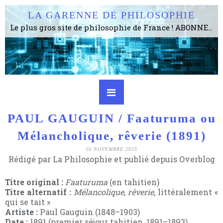
LA GARENNE DE PHILOSOPHIE
Le plus gros site de philosophie de France ! ABONNEZ-VOUS ! 4115 Articles, 1634 abonné·e·s, depuis 2006 . . . . . . . . 2 852 214 pages vues jusqu'à présent. Prestance et être apte à un plus grand nombre de choses.
PAUL GAUGUIN / Faaturuma ou
Mélancholique, rêverie (1891)
16 NOVEMBRE 2025
Rédigé par La Philosophie et publié depuis Overblog
Titre original :
Faaturuma
(en tahitien)
Titre alternatif :
Mélancolique
,
rêverie
, littéralement «
qui se tait »
Artiste :
Paul Gauguin (1848–1903)
Date :
1891 (premier séjour tahitien, 1891–1893)