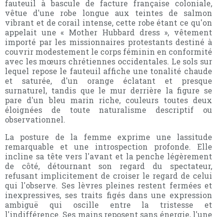
fauteuil à bascule de facture française coloniale,
vêtue d'une robe longue aux teintes de salmon
vibrant et de corail intense, cette robe étant ce qu'on
appelait une « Mother Hubbard dress », vêtement
importé par les missionnaires protestants destiné à
couvrir modestement le corps féminin en conformité
avec les mœurs chrétiennes occidentales. Le sols sur
lequel repose le fauteuil affiche une tonalité chaude
et saturée, d'un orange éclatant et presque
surnaturel, tandis que le mur derrière la figure se
pare d'un bleu marin riche, couleurs toutes deux
éloignées de toute naturalisme descriptif ou
observationnel.
La posture de la femme exprime une lassitude
remarquable et une introspection profonde. Elle
incline sa tête vers l'avant et la penche légèrement
de côté, détournant son regard du spectateur,
refusant implicitement de croiser le regard de celui
qui l'observe. Ses lèvres pleines restent fermées et
inexpressives, ses traits figés dans une expression
ambiguë qui oscille entre la tristesse et
l'indifférence. Ses mains reposent sans énergie, l'une