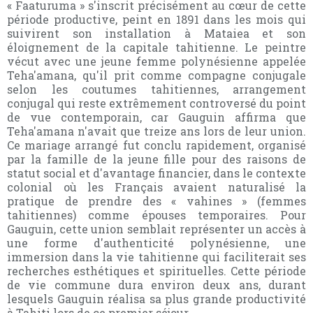
« Faaturuma » s'inscrit précisément au cœur de cette
période productive, peint en 1891 dans les mois qui
suivirent son installation à Mataiea et son
éloignement de la capitale tahitienne. Le peintre
vécut avec une jeune femme polynésienne appelée
Teha'amana, qu'il prit comme compagne conjugale
selon les coutumes tahitiennes, arrangement
conjugal qui reste extrêmement controversé du point
de vue contemporain, car Gauguin affirma que
Teha'amana n'avait que treize ans lors de leur union.
Ce mariage arrangé fut conclu rapidement, organisé
par la famille de la jeune fille pour des raisons de
statut social et d'avantage financier, dans le contexte
colonial où les Français avaient naturalisé la
pratique de prendre des « vahines » (femmes
tahitiennes) comme épouses temporaires. Pour
Gauguin, cette union semblait représenter un accès à
une forme d'authenticité polynésienne, une
immersion dans la vie tahitienne qui faciliterait ses
recherches esthétiques et spirituelles. Cette période
de vie commune dura environ deux ans, durant
lesquels Gauguin réalisa sa plus grande productivité
à Tahiti lors de ce premier séjour.